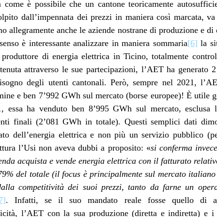
come è possibile che un cantone teoricamente autosufficie
colpito dall’impennata dei prezzi in maniera così marcata, va 
no allegramente anche le aziende nostrane di produzione e di 
senso è interessante analizzare in maniera sommaria
[6]
la si
produttore di energia elettrica in Ticino, totalmente control
tenuta attraverso le sue partecipazioni, l’AET ha generato 
bisogno degli utenti cantonali. Però, sempre nel 2021, l
ermine e ben 7’992 GWh sul mercato (borse europee)! È utile ge
1, essa ha venduto ben 8’995 GWh sul mercato, esclusa l’e
utenti finali (2’081 GWh in totale). Questi semplici dati d
to dell’energia elettrica e non più un servizio pubblico (p
ittura l’Usi non aveva dubbi a proposito: «
si conferma invece 
enda acquista e vende energia elettrica con il fatturato relati
 79% del totale (il focus è principalmente sul mercato italiano
dalla competitività dei suoi prezzi, tanto da farne un opera
7]
. Infatti, se il suo mandato reale fosse quello di as
icità, l’AET con la sua produzione (diretta e indiretta) e i