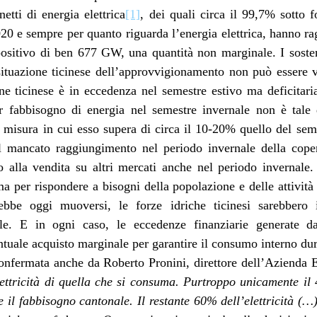
tti di energia elettrica
[1]
, dei quali circa il 99,7% sotto f
20 e sempre per quanto riguarda l’energia elettrica, hanno 
ositivo di ben 677 GW, una quantità non marginale. I sosteni
tuazione ticinese dell’approvvigionamento non può essere va
e ticinese è in eccedenza nel semestre estivo ma deficitari
 fabbisogno di energia nel semestre invernale non è tale d
 misura in cui esso supera di circa il 10-20% quello del sem
il mancato raggiungimento nel periodo invernale della cope
alla vendita su altri mercati anche nel periodo invernale.
per rispondere a bisogni della popolazione e delle attività p
rebbe oggi muoversi, le forze idriche ticinesi sarebbero
le. E in ogni caso, le eccedenze finanziarie generate da
ntuale acquisto marginale per garantire il consumo interno dur
confermata anche da Roberto Pronini, direttore dell’Azienda El
lettricità di quella che si consuma. Purtroppo unicamente i
re il fabbisogno cantonale. Il restante 60% dell’elettricità (…