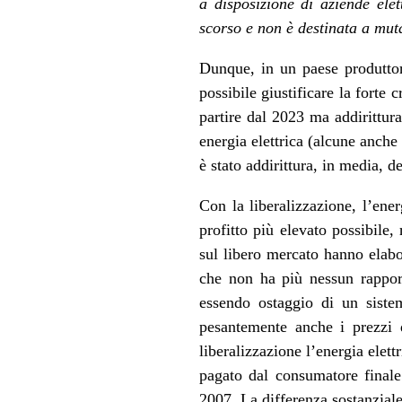
a disposizione di aziende elet
scorso e non è destinata a mut
Dunque, in un paese produttor
possibile giustificare la forte
partire dal 2023 ma addirittura
energia elettrica (alcune anch
è stato addirittura, in media, 
Con la liberalizzazione, l’ener
profitto più elevato possibile,
sul libero mercato hanno elabo
che non ha più nessun rapporto
essendo ostaggio di un sistem
pesantemente anche i prezzi d
liberalizzazione l’energia elett
pagato dal consumatore finale
2007. La differenza sostanziale 