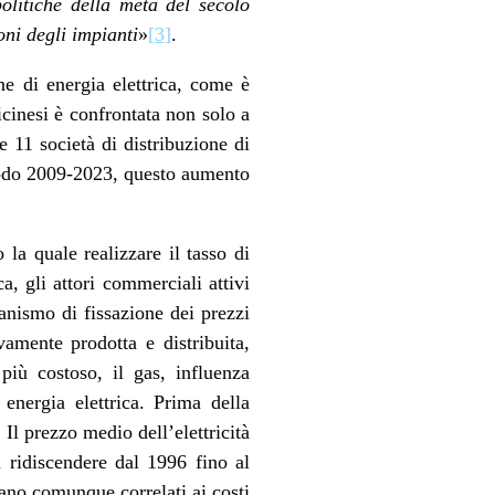
politiche della metà del secolo
oni degli impianti
»
[3]
.
e di energia elettrica, come è
icinesi è confrontata non solo a
e 11 società di distribuzione di
riodo 2009-2023, questo aumento
 la quale realizzare il tasso di
a, gli attori commerciali attivi
anismo di fissazione dei prezzi
vamente prodotta e distribuita,
più costoso, il gas, influenza
energia elettrica. Prima della
 Il prezzo medio dell’elettricità
 ridiscendere dal 1996 fino al
erano comunque correlati ai costi