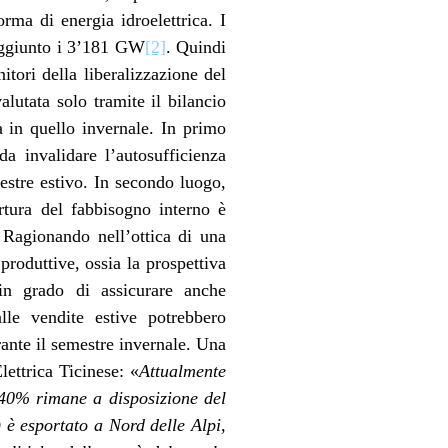
orma di energia idroelettrica. I
raggiunto i 3’181 GW
[2]
. Quindi
tori della liberalizzazione del
lutata solo tramite il bilancio
a in quello invernale. In primo
a invalidare l’autosufficienza
estre estivo. In secondo luogo,
rtura del fabbisogno interno è
 Ragionando nell’ottica di una
roduttive, ossia la prospettiva
 in grado di assicurare anche
lle vendite estive potrebbero
ante il semestre invernale. Una
ettrica Ticinese: «
Attualmente
l 40% rimane a disposizione del
) è esportato a Nord delle Alpi,