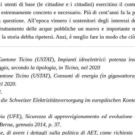
li utenti di base (le cittadine e i cittadini) esercitino il contr
o, estremamente concreto e necessario. Più di cent’anni fa la po
 questione. All’epoca vinsero i sostenitori degli interessi
sfruttamento delle acque pubbliche un nuovo e importante m
e la storia debba ripetersi. Anzi, è meglio fare in modo che c
Cantone Ticino (USTAT), Impianti idroelettrici: potenza ins
gio, secondo la tipologia, in Ticino, nel 2020
Cantone Ticino (USTAT), Consumi di energia (in gigawattora)
el 2020.
1.
 die Schweizer Elektrizitätsversorgung im europäischen ­Kontex
rgia (UFE), Sicurezza di approvvigionamento ed evoluzione 
, Berna, gennaio 2014, p. 37.
, di avere i dettagli sulla politica di AET, come richiesto