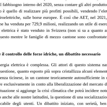
l fabbisogno interno del 2020, senza contare gli altri produttor
o è quello di realizzare più profitti possibili, vendendo l’elet
droelettriche, sulle borse europee. È così che AET, nel 2021,
ne ha venduta per 729,9 milioni, realizzando un utile di eserc
 elettrica è stato venduto in Svizzera (non si sa a quanto 
questo mentre le famiglie di mezzo cantone sono confrontat
 il controllo delle forze idriche, un dibattito necessario
ergia elettrica è complessa. Gli attori di questo sistema n
stione, quanto esposto più sopra cristallizza alcuni elementi
tenza ticinese, in un cantone teoricamente autosufficiente i
ere esclusivamente in conto alla liberalizzazione del mercato de
tuazione si aggiunge la crisi climatica che potrà incidere not
nche alle nostre latitudini, la questione di una socializzazion
acabile degli utenti. Un dibattito iniziato, con serietà, b