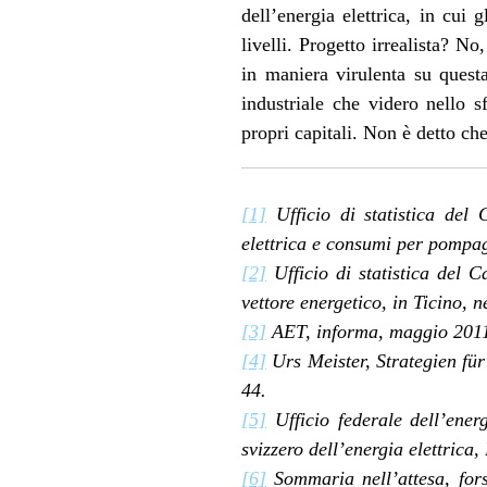
dell’energia elettrica, in cui g
livelli. Progetto irrealista? N
in maniera virulenta su questa
industriale che videro nello 
propri capitali. Non è detto ch
[1]
Ufficio di statistica del 
elettrica e consumi per pompag
[2]
Ufficio di statistica del 
vettore energetico, in Ticino, n
[3]
AET, informa, maggio 201
[4]
Urs Meister, Strategien für
44.
[5]
Ufficio federale dell’ene
svizzero dell’energia elettrica
[6]
Sommaria nell’attesa, forse