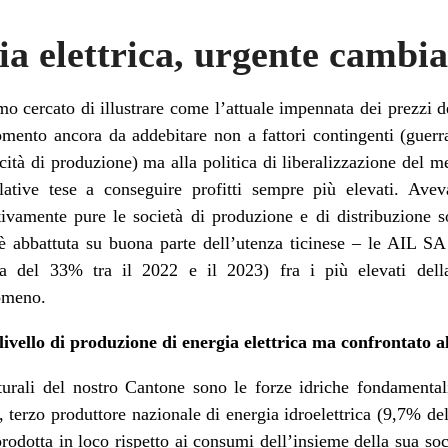
a elettrica, urgente cambia
o cercato di illustrare come l’attuale impennata dei prezzi de
omento ancora da addebitare non a fattori contingenti (guerra
cità di produzione) ma alla politica di liberalizzazione del me
ulative tese a conseguire profitti sempre più elevati. Ave
tivamente pure le società di produzione e di distribuzione s
 è abbattuta su buona parte dell’utenza ticinese – le AIL S
a del 33% tra il 2022 e il 2023) fra i più elevati dell
nomeno.
livello di produzione di energia elettrica ma confrontato al
urali del nostro Cantone sono le forze idriche fondamental
no, terzo produttore nazionale di energia idroelettrica (9,7% de
 prodotta in loco rispetto ai consumi dell’insieme della sua s