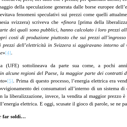
aggio della speculazione generata dalle borse europee dell’ene
e evitava fenomeni speculativi sui prezzi come quelli attualm
hesia svizzera) scriveva che «
finora
[prima della liberaliz
arte dei quali sono pubblici, hanno calcolato i loro prezzi all
ropri costi di produzione piuttosto che sui prezzi all’ingrosso
i prezzi dell’elettricità in Svizzera si aggiravano intorno al
ge
»
[4]
.
rgia (UFE) sottolineava da parte sua come, a pochi anni 
i
n alcune regioni del Paese, la maggior parte dei contratti 
ato
»
[5]
. Prima di questo processo, l’energia elettrica era ven
rovvigionamento dei consumatori all’interno di un sistema di e
la liberalizzazione, invece, la vendita al maggior prezzo è d
’energia elettrica. E oggi, scusate il gioco di parole, se ne pa
 far soldi…