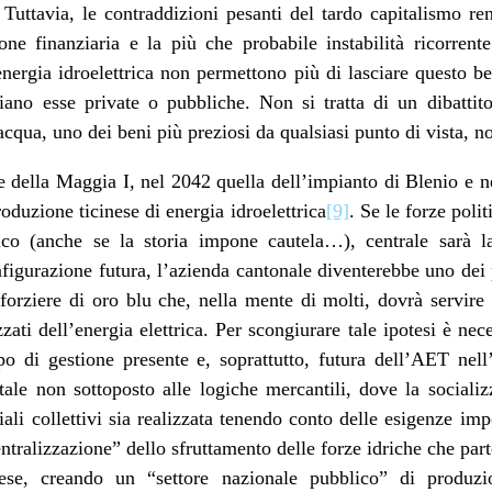
 Tuttavia, le contraddizioni pesanti del tardo capitalismo ren
one finanziaria e la più che probabile instabilità ricorrente 
energia idroelettrica non permettono più di lasciare questo
siano esse private o pubbliche. Non si tratta di un dibatti
acqua, uno dei beni più preziosi da qualsiasi punto di vista, 
 della Maggia I, nel 2042 quella dell’impianto di Blenio e n
oduzione ticinese di energia idroelettrica
[9]
. Se le forze poli
rico (anche se la storia impone cautela…), centrale sarà l
nfigurazione futura, l’azienda cantonale diventerebbe uno dei p
forziere di oro blu che, nella mente di molti, dovrà servire 
zzati dell’energia elettrica. Per scongiurare tale ipotesi è ne
ipo di gestione presente e, soprattutto, futura dell’AET nell’
ale non sottoposto alle logiche mercantili, dove la socializ
ali collettivi sia realizzata tenendo conto delle esigenze imp
entralizzazione” dello sfruttamento delle forze idriche che par
aese, creando un “settore nazionale pubblico” di produzio