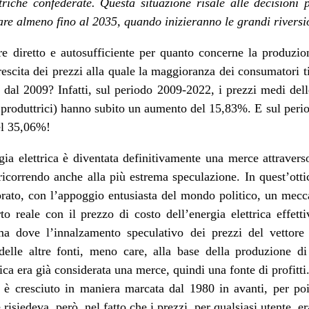
triche confederate. Questa situazione risale alle decisioni 
are almeno fino al 2035, quando inizieranno le grandi riversi
e diretto e autosufficiente per quanto concerne la produzion
 crescita dei prezzi alla quale la maggioranza dei consumatori t
 dal 2009? Infatti, sul periodo 2009-2022, i prezzi medi dell
e produttrici) hanno subito un aumento del 15,83%. E sul pe
del 35,06%!
gia elettrica è diventata definitivamente una merce attraverso
 ricorrendo anche alla più estrema speculazione. In quest’ottic
rato, con l’appoggio entusiasta del mondo politico, un mecc
 reale con il prezzo di costo dell’energia elettrica effetti
a dove l’innalzamento speculativo dei prezzi del vettore 
elle altre fonti, meno care, alla base della produzione di 
rica era già considerata una merce, quindi una fonte di profitti.
 è cresciuto in maniera marcata dal 1980 in avanti, per poi
risiedeva, però, nel fatto che i prezzi, per qualsiasi utente, 