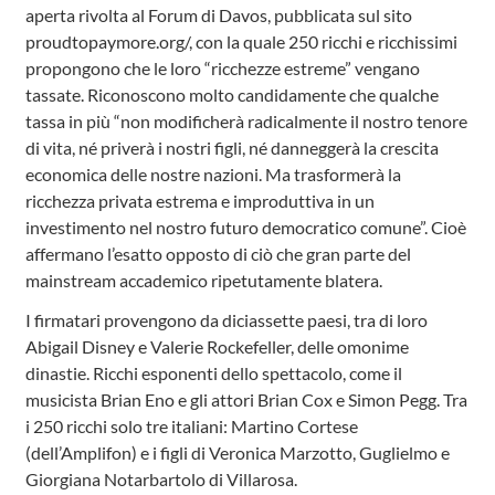
aperta rivolta al Forum di Davos, pubblicata sul sito
proudtopaymore.org/, con la quale 250 ricchi e ricchissimi
propongono che le loro “ricchezze estreme” vengano
tassate. Riconoscono molto candidamente che qualche
tassa in più “non modificherà radicalmente il nostro tenore
di vita, né priverà i nostri figli, né danneggerà la crescita
economica delle nostre nazioni. Ma trasformerà la
ricchezza privata estrema e improduttiva in un
investimento nel nostro futuro democratico comune”. Cioè
affermano l’esatto opposto di ciò che gran parte del
mainstream accademico ripetutamente blatera.
I firmatari provengono da diciassette paesi, tra di loro
Abigail Disney e Valerie Rockefeller, delle omonime
dinastie. Ricchi esponenti dello spettacolo, come il
musicista Brian Eno e gli attori Brian Cox e Simon Pegg. Tra
i 250 ricchi solo tre italiani: Martino Cortese
(dell’Amplifon) e i figli di Veronica Marzotto, Guglielmo e
Giorgiana Notarbartolo di Villarosa.