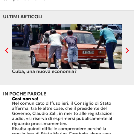
ULTIMI ARTICOLI
Cuba, una nuova economia?
PSE e
genu
IN POCHE PAROLE
Così non va!
Le FFS 
che non 
Nel comunicato diffuso ieri, il Consiglio di Stato
«Se non 
afferma, tra le altre cose, che il presidente del
offerte 
Governo, Claudio Zali, in merito alle registrazioni
dovesse r
audio, «si riserva di esprimersi pubblicamente al
luglio 2
riguardo prossimamente».
lavoro ne
Risulta quindi difficile comprendere perché la
mesi.»
consigliera di Stato Marina Carobbio, dopo aver