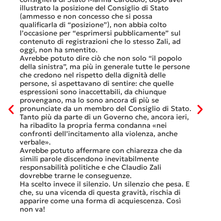
Così si c
illustrato la posizione del Consiglio di Stato
FFS Carg
(ammesso e non concesso che si possa
nell’ult
qualificarla di “posizione”), non abbia colto
colloqui 
l’occasione per “esprimersi pubblicamente” sul
Quali son
contenuto di registrazioni che lo stesso Zali, ad
quali il
oggi, non ha smentito.
otto gio
Avrebbe potuto dire ciò che non solo “il popolo
consiste
della sinistra”, ma più in generale tutte le persone
Viaggiat
che credono nel rispetto della dignità delle
Lucerna 
persone, si aspettavano di sentire: che quelle
trasferi
espressioni sono inaccettabili, da chiunque
che, dop
provengano, ma lo sono ancora di più se
al mese.
pronunciate da un membro del Consiglio di Stato.
Questa è
Tanto più da parte di un Governo che, ancora ieri,
ripetere 
ha ribadito la propria ferma condanna «nei
continua
confronti dell’incitamento alla violenza, anche
previsto
verbale».
Tutte ba
Avrebbe potuto affermare con chiarezza che da
smantell
simili parole discendono inevitabilmente
A questo
responsabilità politiche e che Claudio Zali
ricorda 
dovrebbe trarne le conseguenze.
che non s
Ha scelto invece il silenzio. Un silenzio che pesa. E
ma certa
che, su una vicenda di questa gravità, rischia di
apparire come una forma di acquiescenza. Così
6 Luglio 2
non va!