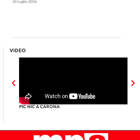
26 Luglio 2026
VIDEO
PIC NIC A CARONA
IL F
CAN