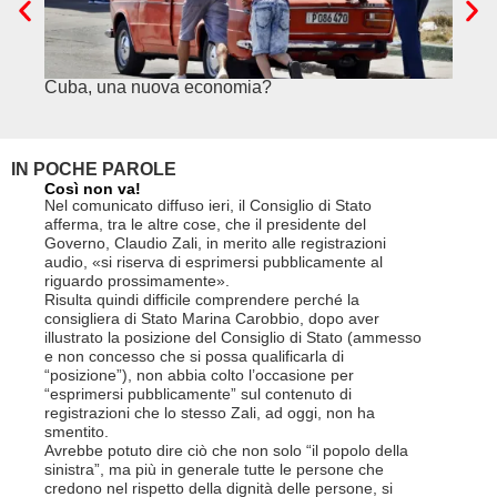
Cuba, una nuova economia?
PSE e
genuf
IN POCHE PAROLE
Così non va!
Le FFS c
non si p
Nel comunicato diffuso ieri, il Consiglio di Stato
«Se non d
afferma, tra le altre cose, che il presidente del
(opzione 
Governo, Claudio Zali, in merito alle registrazioni
la lettera
audio, «si riserva di esprimersi pubblicamente al
suo contra
riguardo prossimamente».
disdetta 
Risulta quindi difficile comprendere perché la
Così si c
consigliera di Stato Marina Carobbio, dopo aver
Cargo ha i
illustrato la posizione del Consiglio di Stato (ammesso
riorganizz
e non concesso che si possa qualificarla di
svoltisi i
“posizione”), non abbia colto l’occasione per
Quali son
“esprimersi pubblicamente” sul contenuto di
il lavora
registrazioni che lo stesso Zali, ad oggi, non ha
pena il l
smentito.
trasferim
Avrebbe potuto dire ciò che non solo “il popolo della
sede di 
sinistra”, ma più in generale tutte le persone che
prevede i
credono nel rispetto della dignità delle persone, si