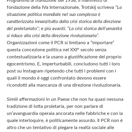
Programma di transizione
del 1938, il manifesto di
fondazione della IVa Internazionale, Trotskij scriveva
“La
situazione politica mondiale nel suo complesso è
caratterizzata innanzitutto dalla crisi storica della direzione
del proletariato”;
e più avanti
:
“La crisi storica dell’umanità
si riduce alla crisi della direzione rivoluzionaria”.
Organizzazioni come il PCR si limitano a “importare”
questa concezione politica nel XXI° secolo senza
contestualizzarla e la usano a giustificazione del proprio
egocentrismo. E, imperturbabili, concludono tutti i loro
post su Instagram ripetendo che tutti i problemi con i
quali il mondo è oggi confrontato devono essere
ricondotti alla mancanza di una direzione rivoluzionaria.
Simili affermazioni in un Paese che non ha quasi nessuna
tradizione di lotta proletaria, per non parlare di
un’avanguardia operaia ancorata nelle fabbriche e con la
quale interloquire, è politicamente assurdo. Il PCR non è
altro che un tentativo di piegare la realtà sociale alle