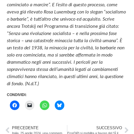
cominciato a marcire”. E l’esito di questo processo, come
aveva già rilevato Rosa Luxemburg con lo slogan “socialismo
o barbarie”, è tutt’altro che univoco ed acquisito. Scrive
ancora Trotskij nel
Programma di transizione
già citato:
“Senza una rivoluzione socialista – e nella prossima fase
storica – una catastrofe minaccia tutta la civiltà umana”. È
un testo del 1938, la minaccia per la civiltà, la barbarie non
solo era cominciata, ma si sarebbe affermata in modo
drammatico negli anni successivi. I pericoli per la
sopravvivenza stessa dell’umanità legati ai cambiamenti
climatici hanno rilanciato, in questi ultimi anni, la questione
di fondo. (N.d.T.)
CONDIVIDI:
PRECEDENTE
SUCCESSIVO
Italia. 25 aprile 2024, una commemorazione diversa
ErreDiPi si mobilita a favore del SÌ il prossimo 9 giugno sul cassa pensione