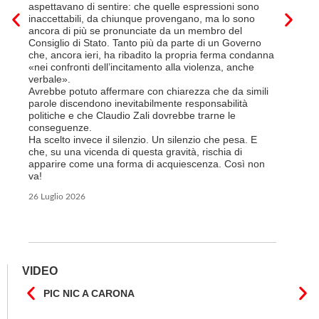
salariale
aspettavano di sentire: che quelle espressioni sono
franchi a
inaccettabili, da chiunque provengano, ma lo sono
Questa è 
ancora di più se pronunciate da un membro del
ripetere c
Consiglio di Stato. Tanto più da parte di un Governo
a lavorar
che, ancora ieri, ha ribadito la propria ferma condanna
licenziam
«nei confronti dell’incitamento alla violenza, anche
Tutte bal
verbale».
di FFS Ca
Avrebbe potuto affermare con chiarezza che da simili
aggiunge 
parole discendono inevitabilmente responsabilità
Vito Corl
politiche e che Claudio Zali dovrebbe trarne le
non la mo
conseguenze.
professio
Ha scelto invece il silenzio. Un silenzio che pesa. E
che, su una vicenda di questa gravità, rischia di
6 Luglio 2
apparire come una forma di acquiescenza. Così non
va!
26 Luglio 2026
VIDEO
PIC NIC A CARONA
IL F
CANT