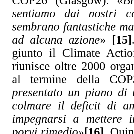
COP26 (Glasgow): «
B
sentiamo dai nostri co
sembrano fantastiche ma
ad alcuna azione
»
[15]
giunto il Climate Actio
riunisce oltre 2000 organ
al termine della CO
presentato un piano di 
colmare il deficit di a
impegnarsi a mettere in
porvi rimedio»
[16]
. Quin