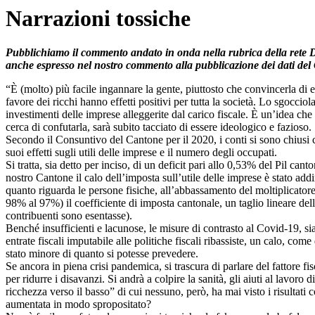
Narrazioni tossiche
Pubblichiamo il commento andato in onda nella rubrica della rete Du
anche espresso nel nostro commento alla pubblicazione dei dati de
“È (molto) più facile ingannare la gente, piuttosto che convincerla di 
favore dei ricchi hanno effetti positivi per tutta la società. Lo sgoccio
investimenti delle imprese alleggerite dal carico fiscale. È un’idea che
cerca di confutarla, sarà subito tacciato di essere ideologico e fazioso.
Secondo il Consuntivo del Cantone per il 2020, i conti si sono chiusi c
suoi effetti sugli utili delle imprese e il numero degli occupati.
Si tratta, sia detto per inciso, di un deficit pari allo 0,53% del Pil 
nostro Cantone il calo dell’imposta sull’utile delle imprese è stato add
quanto riguarda le persone fisiche, all’abbassamento del moltiplicatore
98% al 97%) il coefficiente di imposta cantonale, un taglio lineare delle
contribuenti sono esentasse).
Benché insufficienti e lacunose, le misure di contrasto al Covid-19, si
entrate fiscali imputabile alle politiche fiscali ribassiste, un calo, co
stato minore di quanto si potesse prevedere.
Se ancora in piena crisi pandemica, si trascura di parlare del fattore fi
per ridurre i disavanzi. Si andrà a colpire la sanità, gli aiuti al lavor
ricchezza verso il basso” di cui nessuno, però, ha mai visto i risultati
aumentata in modo spropositato?