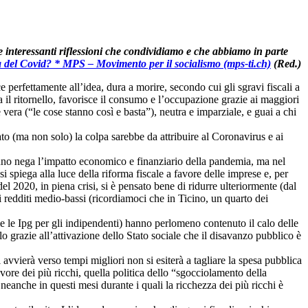
 interessanti riflessioni che condividiamo e che abbiamo in parte
a del Covid? * MPS – Movimento per il socialismo (mps-ti.ch)
(Red.)
 perfettamente all’idea, dura a morire, secondo cui gli sgravi fiscali a
a il ritornello, favorisce il consumo e l’occupazione grazie ai maggiori
vera (“le cose stanno così e basta”), neutra e imparziale, e guai a chi
to (ma non solo) la colpa sarebbe da attribuire al Coronavirus e ai
essuno nega l’impatto economico e finanziario della pandemia, ma nel
i spiega alla luce della riforma fiscale a favore delle imprese e, per
l 2020, in piena crisi, si è pensato bene di ridurre ulteriormente (dal
ui redditi medio-bassi (ricordiamoci che in Ticino, un quarto dei
me le Ipg per gli indipendenti) hanno perlomeno contenuto il calo delle
olo grazie all’attivazione dello Stato sociale che il disavanzo pubblico è
i avvierà verso tempi migliori non si esiterà a tagliare la spesa pubblica
favore dei più ricchi, quella politica dello “sgocciolamento della
 neanche in questi mesi durante i quali la ricchezza dei più ricchi è