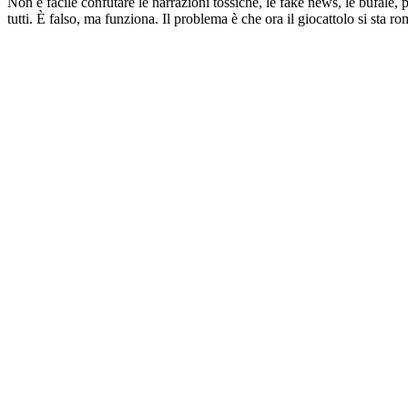
Non è facile confutare le narrazioni tossiche, le fake news, le bufale, p
tutti. È falso, ma funziona. Il problema è che ora il giocattolo si sta r