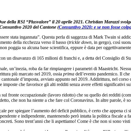
e della RSI “Plusvalore” il 20 aprile 2021. Christian Marazzi svolge
l Consuntivo 2020 del Cantone
(
Consuntivo 2020: e se non fosse colp
essere stata ingannata”. Questa perla di saggezza di Mark Twain si addice
lamento della ricchezza verso il basso (
trickle down
, in gergo), così suon
 non poggia su alcuna base scientifica, eppure è data per oggettivamente 
on un disavanzo di 165 milioni di franchi e, a detta del Consiglio di Sta
cantonale, un’inezia, roba da far rimpiangere i parametri di Maastricht. N
irittura più marcato nel 2019, ossia
prima
dell’evento pandemico. Il che s
 cantonale d’imposta, avviato appunto nel 2019. Addirittura, nel corso de
 imposte che favorisce gli alti redditi senza avere effetti significativi s
a sul fronte occupazionale (lavoro ridotto) che su quello dei redditi (co
me detto, che non ha niente a che fare col Coronavirus. In altre parole, è s
scale per spiegare l’aumento del deficit pubblico, è certo che appena ci s
o dipendente e indipendente, mantenendo però intatta la politica fiscale a 
 concreti. Sono trent’anni che li aspettiamo! Come è che non si sono visti