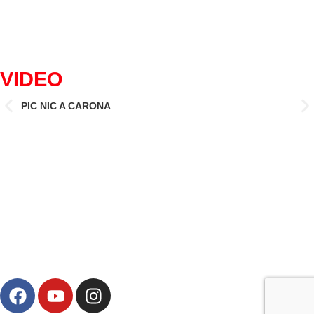
VIDEO
PIC NIC A CARONA
IL 
CAN