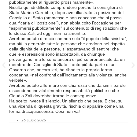
lette
pubblicamente al riguardo prossimamente».
contr
Risulta quindi difficile comprendere perché la consigliera di
mesi
Stato Marina Carobbio, dopo aver illustrato la posizione del
Così
Consiglio di Stato (ammesso e non concesso che si possa
ha in
qualificarla di “posizione”), non abbia colto l’occasione per
termi
“esprimersi pubblicamente” sul contenuto di registrazioni che
Quali
lo stesso Zali, ad oggi, non ha smentito.
lavo
Avrebbe potuto dire ciò che non solo “il popolo della sinistra”,
lice
ma più in generale tutte le persone che credono nel rispetto
Divi
della dignità delle persone, si aspettavano di sentire: che
Luce
quelle espressioni sono inaccettabili, da chiunque
TILO
provengano, ma lo sono ancora di più se pronunciate da un
supe
membro del Consiglio di Stato. Tanto più da parte di un
Ques
Governo che, ancora ieri, ha ribadito la propria ferma
a tut
condanna «nei confronti dell’incitamento alla violenza, anche
Tici
verbale».
Tutt
Avrebbe potuto affermare con chiarezza che da simili parole
FFS 
discendono inevitabilmente responsabilità politiche e che
atte
Claudio Zali dovrebbe trarne le conseguenze.
un’o
Ha scelto invece il silenzio. Un silenzio che pesa. E che, su
ma c
una vicenda di questa gravità, rischia di apparire come una
forma di acquiescenza. Così non va!
26 Luglio 2026