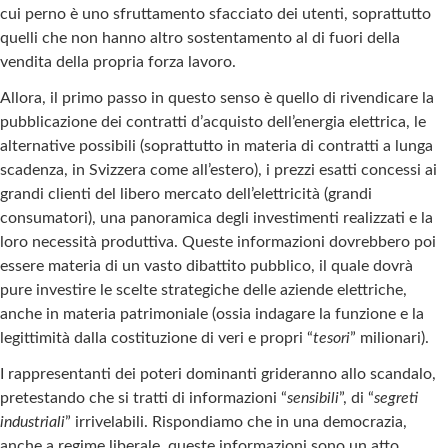
cui perno è uno sfruttamento sfacciato dei utenti, soprattutto
quelli che non hanno altro sostentamento al di fuori della
vendita della propria forza lavoro.
Allora, il primo passo in questo senso è quello di rivendicare la
pubblicazione dei contratti d’acquisto dell’energia elettrica, le
alternative possibili (soprattutto in materia di contratti a lunga
scadenza, in Svizzera come all’estero), i prezzi esatti concessi ai
grandi clienti del libero mercato dell’elettricità (grandi
consumatori), una panoramica degli investimenti realizzati e la
loro necessità produttiva. Queste informazioni dovrebbero poi
essere materia di un vasto dibattito pubblico, il quale dovrà
pure investire le scelte strategiche delle aziende elettriche,
anche in materia patrimoniale (ossia indagare la funzione e la
legittimità dalla costituzione di veri e propri “
tesori
” milionari).
I rappresentanti dei poteri dominanti grideranno allo scandalo,
pretestando che si tratti di informazioni “
sensibili
”, di “
segreti
industriali
” irrivelabili. Rispondiamo che in una democrazia,
anche a regime liberale, queste informazioni sono un atto