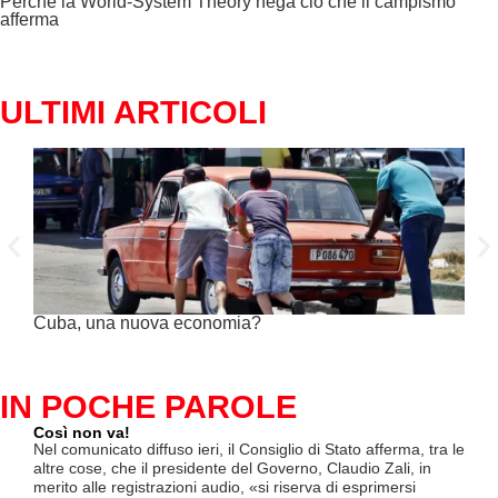
Perché la World-System Theory nega ciò che il campismo
afferma
ULTIMI ARTICOLI
Cuba, una nuova economia?
PSE 
genu
IN POCHE PAROLE
Così non va!
Le F
si p
Nel comunicato diffuso ieri, il Consiglio di Stato afferma, tra le
«Se 
altre cose, che il presidente del Governo, Claudio Zali, in
(opz
merito alle registrazioni audio, «si riserva di esprimersi