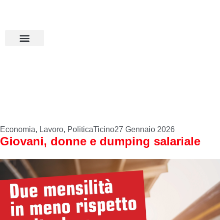
Aderisci all’MPS
Basta dumping!
Economia
,
Lavoro
,
Politica
Ticino
27 Gennaio 2026
Giovani, donne e dumping salariale