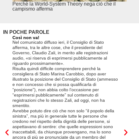
Perché la World-System Theory nega ciò che il
Cina.
campismo afferma
IN POCHE PAROLE
Così non va!
Le FFS c
non si p
Nel comunicato diffuso ieri, il Consiglio di Stato
«Se non d
afferma, tra le altre cose, che il presidente del
(opzione 
Governo, Claudio Zali, in merito alle registrazioni
la lettera
audio, «si riserva di esprimersi pubblicamente al
suo contra
riguardo prossimamente».
disdetta 
Risulta quindi difficile comprendere perché la
Così si c
consigliera di Stato Marina Carobbio, dopo aver
Cargo ha i
illustrato la posizione del Consiglio di Stato (ammesso
riorganizz
e non concesso che si possa qualificarla di
svoltisi i
“posizione”), non abbia colto l’occasione per
Quali son
“esprimersi pubblicamente” sul contenuto di
il lavora
registrazioni che lo stesso Zali, ad oggi, non ha
pena il l
smentito.
trasferim
Avrebbe potuto dire ciò che non solo “il popolo della
sede di 
sinistra”, ma più in generale tutte le persone che
prevede i
credono nel rispetto della dignità delle persone, si
salariale
aspettavano di sentire: che quelle espressioni sono
franchi a
inaccettabili, da chiunque provengano, ma lo sono
Questa è 
ancora di più se pronunciate da un membro del