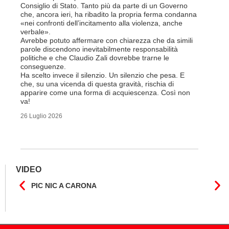
ripetere c
Consiglio di Stato. Tanto più da parte di un Governo
a lavorar
che, ancora ieri, ha ribadito la propria ferma condanna
licenziam
«nei confronti dell’incitamento alla violenza, anche
Tutte bal
verbale».
di FFS Ca
Avrebbe potuto affermare con chiarezza che da simili
aggiunge 
parole discendono inevitabilmente responsabilità
Vito Corl
politiche e che Claudio Zali dovrebbe trarne le
non la mo
conseguenze.
professio
Ha scelto invece il silenzio. Un silenzio che pesa. E
che, su una vicenda di questa gravità, rischia di
6 Luglio 2
apparire come una forma di acquiescenza. Così non
va!
26 Luglio 2026
VIDEO
PIC NIC A CARONA
IL F
CANT