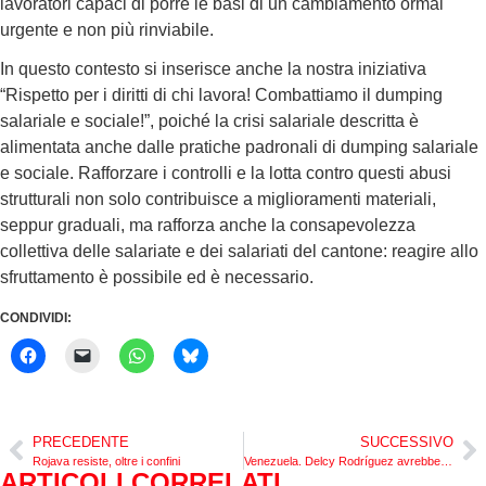
lavoratori capaci di porre le basi di un cambiamento ormai
urgente e non più rinviabile.
In questo contesto si inserisce anche la nostra iniziativa
“Rispetto per i diritti di chi lavora! Combattiamo il dumping
salariale e sociale!”, poiché la crisi salariale descritta è
alimentata anche dalle pratiche padronali di dumping salariale
e sociale. Rafforzare i controlli e la lotta contro questi abusi
strutturali non solo contribuisce a miglioramenti materiali,
seppur graduali, ma rafforza anche la consapevolezza
collettiva delle salariate e dei salariati del cantone: reagire allo
sfruttamento è possibile ed è necessario.
CONDIVIDI:
PRECEDENTE
SUCCESSIVO
Rojava resiste, oltre i confini
Venezuela. Delcy Rodríguez avrebbe garantito agli Stati Uniti la propria collaborazione prima della cattura di Maduro
ARTICOLI CORRELATI