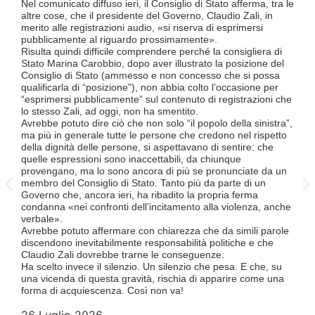
Nel comunicato diffuso ieri, il Consiglio di Stato afferma, tra le
si
altre cose, che il presidente del Governo, Claudio Zali, in
«Se
ion
merito alle registrazioni audio, «si riserva di esprimersi
(op
pubblicamente al riguardo prossimamente».
let
Risulta quindi difficile comprendere perché la consigliera di
con
Stato Marina Carobbio, dopo aver illustrato la posizione del
me
,
Consiglio di Stato (ammesso e non concesso che si possa
Cos
qualificarla di “posizione”), non abbia colto l’occasione per
ha 
“esprimersi pubblicamente” sul contenuto di registrazioni che
ter
lo stesso Zali, ad oggi, non ha smentito.
Qua
ore
Avrebbe potuto dire ciò che non solo “il popolo della sinistra”,
lav
ma più in generale tutte le persone che credono nel rispetto
lic
della dignità delle persone, si aspettavano di sentire: che
Div
,
quelle espressioni sono inaccettabili, da chiunque
Luc
le
provengano, ma lo sono ancora di più se pronunciate da un
TIL
membro del Consiglio di Stato. Tanto più da parte di un
sup
e
Governo che, ancora ieri, ha ribadito la propria ferma
Que
condanna «nei confronti dell’incitamento alla violenza, anche
a t
e
verbale».
Tic
Avrebbe potuto affermare con chiarezza che da simili parole
Tut
nti
discendono inevitabilmente responsabilità politiche e che
FFS
a e
Claudio Zali dovrebbe trarne le conseguenze.
att
Ha scelto invece il silenzio. Un silenzio che pesa. E che, su
un’
e.
una vicenda di questa gravità, rischia di apparire come una
ma 
forma di acquiescenza. Così non va!
6 