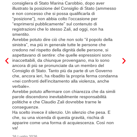
Così si c
consigliera di Stato Marina Carobbio, dopo aver
Cargo ha i
illustrato la posizione del Consiglio di Stato (ammesso
riorganizz
e non concesso che si possa qualificarla di
svoltisi i
“posizione”), non abbia colto l’occasione per
Quali son
“esprimersi pubblicamente” sul contenuto di
il lavora
registrazioni che lo stesso Zali, ad oggi, non ha
pena il l
smentito.
trasferim
Avrebbe potuto dire ciò che non solo “il popolo della
sede di 
sinistra”, ma più in generale tutte le persone che
prevede i
credono nel rispetto della dignità delle persone, si
salariale
aspettavano di sentire: che quelle espressioni sono
franchi a
inaccettabili, da chiunque provengano, ma lo sono
Questa è 
ancora di più se pronunciate da un membro del
ripetere c
Consiglio di Stato. Tanto più da parte di un Governo
a lavorar
che, ancora ieri, ha ribadito la propria ferma condanna
licenziam
«nei confronti dell’incitamento alla violenza, anche
Tutte bal
verbale».
di FFS Ca
Avrebbe potuto affermare con chiarezza che da simili
aggiunge 
parole discendono inevitabilmente responsabilità
Vito Corl
politiche e che Claudio Zali dovrebbe trarne le
non la mo
conseguenze.
professio
Ha scelto invece il silenzio. Un silenzio che pesa. E
che, su una vicenda di questa gravità, rischia di
6 Luglio 2
apparire come una forma di acquiescenza. Così non
va!
26 Luglio 2026