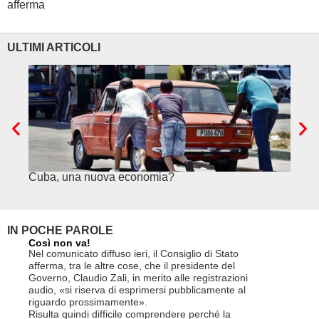
afferma
ULTIMI ARTICOLI
Cuba, una nuova economia?
PSE e
genuf
IN POCHE PAROLE
Così non va!
Le FFS c
non si p
Nel comunicato diffuso ieri, il Consiglio di Stato
«Se non d
afferma, tra le altre cose, che il presidente del
(opzione 
Governo, Claudio Zali, in merito alle registrazioni
la lettera
audio, «si riserva di esprimersi pubblicamente al
suo contra
riguardo prossimamente».
disdetta 
Risulta quindi difficile comprendere perché la