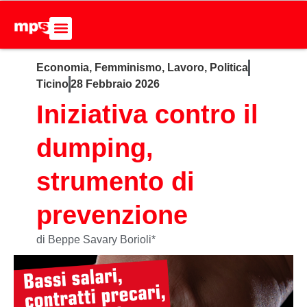
Economia
,
Femminismo
,
Lavoro
,
Politica
ADERISCI ALL’MPS
BASTA DUMPING!
CERCA NEL SITO
Ticino
28 Febbraio 2026
Iniziativa contro il
dumping,
strumento di
prevenzione
di Beppe Savary Borioli*