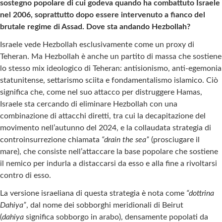
sostegno popolare di cui godeva quando ha combattuto Israele
nel 2006, soprattutto dopo essere intervenuto a fianco del
brutale regime di Assad. Dove sta andando Hezbollah?
Israele vede Hezbollah esclusivamente come un proxy di
Teheran. Ma Hezbollah è anche un partito di massa che sostiene
lo stesso mix ideologico di Teheran: antisionismo, anti-egemonia
statunitense, settarismo sciita e fondamentalismo islamico. Ciò
significa che, come nel suo attacco per distruggere Hamas,
Israele sta cercando di eliminare Hezbollah con una
combinazione di attacchi diretti, tra cui la decapitazione del
movimento nell’autunno del 2024, e la collaudata strategia di
controinsurrezione chiamata
“drain the sea”
(prosciugare il
mare), che consiste nell’attaccare la base popolare che sostiene
il nemico per indurla a distaccarsi da esso e alla fine a rivoltarsi
contro di esso.
La versione israeliana di questa strategia è nota come
“dottrina
Dahiya”
, dal nome dei sobborghi meridionali di Beirut
(
dahiya
significa sobborgo in arabo), densamente popolati da