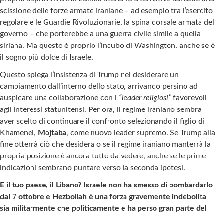
scissione delle forze armate iraniane – ad esempio tra l’esercito
regolare e le Guardie Rivoluzionarie, la spina dorsale armata del
governo – che porterebbe a una guerra civile simile a quella
siriana. Ma questo è proprio l’incubo di Washington, anche se è
il sogno più dolce di Israele.
Questo spiega l’insistenza di Trump nel desiderare un
cambiamento dall’interno dello stato, arrivando persino ad
auspicare una collaborazione con i
“leader religiosi”
favorevoli
agli interessi statunitensi. Per ora, il regime iraniano sembra
aver scelto di continuare il confronto selezionando il figlio di
Khamenei,
Mojtaba
, come nuovo leader supremo. Se Trump alla
fine otterrà ciò che desidera o se il regime iraniano manterrà la
propria posizione è ancora tutto da vedere, anche se le prime
indicazioni sembrano puntare verso la seconda ipotesi.
E il tuo paese, il Libano? Israele non ha smesso di bombardarlo
dal 7 ottobre e Hezbollah è una forza gravemente indebolita
sia militarmente che politicamente e ha perso gran parte del