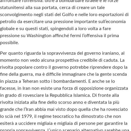
affrontare l’offensiva: oltre a bombardare Israele e le forze
statunitensi alla sua portata, cerca di creare un tale
sconvolgimento negli stati del Golfo e nelle loro esportazioni di
petrolio da esercitare una pressione importante sull’economia
globale e su questi stati, spingendoli a loro volta a fare
pressione su Washington affinché fermi l’offensiva il prima
possibile.
Per quanto riguarda la sopravvivenza del governo iraniano, al
momento non vedo alcuna prospettiva credibile di caduta. La
rivolta popolare contro il governo potrebbe riprendere dopo la
fine della guerra, ma è difficile immaginare che la gente scenda
in piazza a Teheran sotto i bombardamenti. E anche se lo
facesse, in Iran non esiste una forza di opposizione organizzata
in grado di rovesciare la Repubblica Islamica. Di fronte alla
rivolta iniziata alla fine dello scorso anno e diventata la più
grande che l’Iran abbia mai visto dopo quella che ha rovesciato
lo scià nel 1979, il regime teocratico ha dimostrato che non
esiterà a uccidere migliaia e migliaia di persone per garantire la
propria sopravvivenza. L’unico scenario alternativo sarebbe una