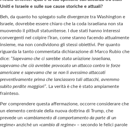
Uniti e Israele e sulle sue cause storiche e attuali?
Beh, da quanto ho spiegato sulle divergenze tra Washington e
Israele, dovrebbe essere chiaro che la coda israeliana non sta
muovendo il pitbull statunitense. I due stati hanno interessi
convergenti nel colpire l’Iran, come stanno facendo attualmente
insieme, ma non condividono gli stessi obiettivi. Per quanto
riguarda la tanto commentata dichiarazione di Marco Rubio che
dice:
“Sapevamo che ci sarebbe stata un’azione israeliana,
sapevamo che ciò avrebbe provocato un attacco contro le forze
americane e sapevamo che se non li avessimo attaccati
preventivamente prima che lanciassero tali attacchi, avremmo
subito perdite maggiori”
. La verità è che è stato ampiamente
frainteso.
Per comprendere questa affermazione, occorre considerare che
un elemento centrale della nuova dottrina di Trump, che
prevede un
«cambiamento di comportamento da parte di un
regime»
anziché un
«cambio di regime»
– secondo le felici parole