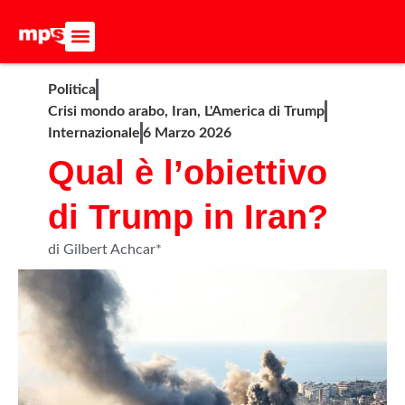
ADERISCI ALL’MPS
BASTA DUMPING!
CERCA NEL SITO
Politica
Crisi mondo arabo
,
Iran
,
L'America di Trump
Internazionale
6 Marzo 2026
Qual è l’obiettivo
di Trump in Iran?
di Gilbert Achcar*