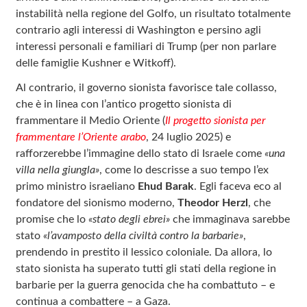
instabilità nella regione del Golfo, un risultato totalmente
contrario agli interessi di Washington e persino agli
interessi personali e familiari di Trump (per non parlare
delle famiglie Kushner e Witkoff).
Al contrario, il governo sionista favorisce tale collasso,
che è in linea con l’antico progetto sionista di
frammentare il Medio Oriente (
Il progetto sionista per
frammentare l’Oriente arabo
, 24 luglio 2025) e
rafforzerebbe l’immagine dello stato di Israele come
«una
villa nella giungla»
, come lo descrisse a suo tempo l’ex
primo ministro israeliano
Ehud Barak
. Egli faceva eco al
fondatore del sionismo moderno,
Theodor Herzl
, che
promise che lo
«stato degli ebrei»
che immaginava sarebbe
stato
«l’avamposto della civiltà contro la barbarie»
,
prendendo in prestito il lessico coloniale. Da allora, lo
stato sionista ha superato tutti gli stati della regione in
barbarie per la guerra genocida che ha combattuto – e
continua a combattere – a Gaza.