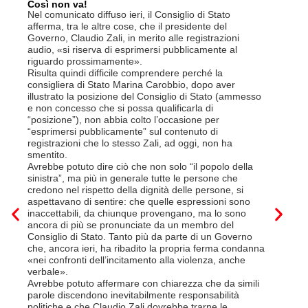
Così non va!
Le FFS c
non si p
Nel comunicato diffuso ieri, il Consiglio di Stato
«Se non d
afferma, tra le altre cose, che il presidente del
(opzione 
Governo, Claudio Zali, in merito alle registrazioni
la lettera
audio, «si riserva di esprimersi pubblicamente al
suo contra
riguardo prossimamente».
disdetta 
Risulta quindi difficile comprendere perché la
Così si c
consigliera di Stato Marina Carobbio, dopo aver
Cargo ha i
illustrato la posizione del Consiglio di Stato (ammesso
riorganizz
e non concesso che si possa qualificarla di
svoltisi i
“posizione”), non abbia colto l’occasione per
Quali son
“esprimersi pubblicamente” sul contenuto di
il lavora
registrazioni che lo stesso Zali, ad oggi, non ha
pena il l
smentito.
trasferim
Avrebbe potuto dire ciò che non solo “il popolo della
sede di 
sinistra”, ma più in generale tutte le persone che
prevede i
credono nel rispetto della dignità delle persone, si
salariale
aspettavano di sentire: che quelle espressioni sono
franchi a
inaccettabili, da chiunque provengano, ma lo sono
Questa è 
ancora di più se pronunciate da un membro del
ripetere c
Consiglio di Stato. Tanto più da parte di un Governo
a lavorar
che, ancora ieri, ha ribadito la propria ferma condanna
licenziam
«nei confronti dell’incitamento alla violenza, anche
Tutte bal
verbale».
di FFS Ca
Avrebbe potuto affermare con chiarezza che da simili
aggiunge 
parole discendono inevitabilmente responsabilità
Vito Corl
politiche e che Claudio Zali dovrebbe trarne le