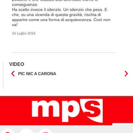
non la mo
conseguenze.
professio
Ha scelto invece il silenzio. Un silenzio che pesa. E
che, su una vicenda di questa gravità, rischia di
6 Luglio 2
apparire come una forma di acquiescenza. Così non
va!
26 Luglio 2026
VIDEO
PIC NIC A CARONA
IL F
CANT