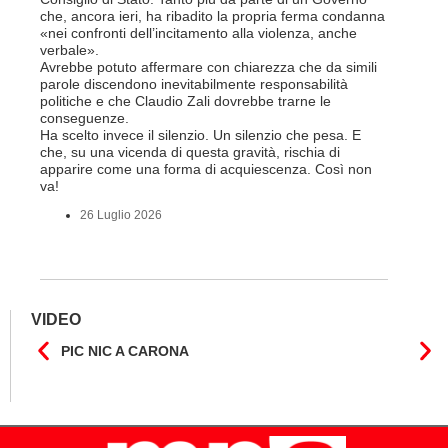
a lavorar
che, ancora ieri, ha ribadito la propria ferma condanna
licenziam
«nei confronti dell’incitamento alla violenza, anche
Tutte bal
verbale».
di FFS Ca
Avrebbe potuto affermare con chiarezza che da simili
aggiunge 
parole discendono inevitabilmente responsabilità
Vito Corl
politiche e che Claudio Zali dovrebbe trarne le
non la mo
conseguenze.
professio
Ha scelto invece il silenzio. Un silenzio che pesa. E
che, su una vicenda di questa gravità, rischia di
6 L
apparire come una forma di acquiescenza. Così non
va!
26 Luglio 2026
VIDEO
PIC NIC A CARONA
IL F
CANT