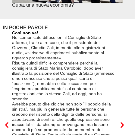
Cuba, una nuova economia?
PSE e
genuf
IN POCHE PAROLE
Così non va!
Le FFS c
non si p
Nel comunicato diffuso ieri, il Consiglio di Stato
«Se non d
afferma, tra le altre cose, che il presidente del
(opzione 
Governo, Claudio Zali, in merito alle registrazioni
la lettera
audio, «si riserva di esprimersi pubblicamente al
suo contra
riguardo prossimamente».
disdetta 
Risulta quindi difficile comprendere perché la
Così si c
consigliera di Stato Marina Carobbio, dopo aver
Cargo ha i
illustrato la posizione del Consiglio di Stato (ammesso
riorganizz
e non concesso che si possa qualificarla di
svoltisi i
“posizione”), non abbia colto l’occasione per
Quali son
“esprimersi pubblicamente” sul contenuto di
il lavora
registrazioni che lo stesso Zali, ad oggi, non ha
pena il l
smentito.
trasferim
Avrebbe potuto dire ciò che non solo “il popolo della
sede di 
sinistra”, ma più in generale tutte le persone che
prevede i
credono nel rispetto della dignità delle persone, si
salariale
aspettavano di sentire: che quelle espressioni sono
franchi a
inaccettabili, da chiunque provengano, ma lo sono
Questa è 
ancora di più se pronunciate da un membro del
ripetere c
Consiglio di Stato. Tanto più da parte di un Governo