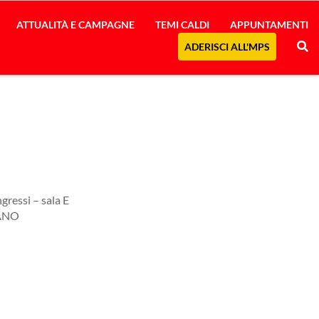
ATTUALITÀ E CAMPAGNE
TEMI CALDI
APPUNTAMENTI
ADERISCI ALL'MPS
ressi – sala E
GANO
 365
Outlook Live