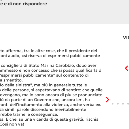
e e di non rispondere
VI
Le FFS com
to afferma, tra le altre cose, che il presidente del
«Se non dov
zioni audio, «si riserva di esprimersi pubblicamente
dovesse rest
lavoro nel r
a consigliera di Stato Marina Carobbio, dopo aver
Così si conc
 (ammesso e non concesso che si possa qualificarla di
nell’ultima 
 “esprimersi pubblicamente” sul contenuto di
Quali sono l
ha smentito.
entro otto g
 della sinistra”, ma più in generale tutte le
Viaggiatori
I CONSIGLIERI DI
IL CONSIGLIO DI STATO RISPONDA DEI PROPRI
 delle persone, si aspettavano di sentire: che quelle
trasferimen
ERRORI
provengano, ma lo sono ancora di più se pronunciate
franchi al 
ù da parte di un Governo che, ancora ieri, ha
Questa è l’”
onti dell’incitamento alla violenza, anche verbale».
continuare 
a simili parole discendono inevitabilmente
Tutte balle
ovrebbe trarne le conseguenze.
questo, ora
sa. E che, su una vicenda di questa gravità, rischia
che non si p
Così non va!
6 Luglio 2026