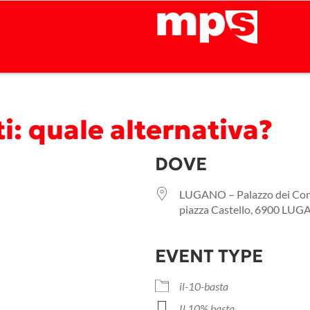
i: quale alternativa?
DOVE
LUGANO – Palazzo dei Cong
piazza Castello, 6900 LU
EVENT TYPE
lendar
iCalendar
Office
il-10-basta
Il 10% basta