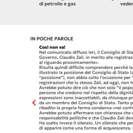
re la
di petrolio e gas
veder
stinese
rsi
IN POCHE PAROLE
Così non va!
vuoto che è
Nel comunicato diffuso ieri, il Consiglio di Sta
alley ticinese, ed
Governo, Claudio Zali, in merito alle registra
Sa di Paradiso.
al riguardo prossimamente».
 che
Risulta quindi difficile comprendere perché l
nale del termine,
illustrato la posizione del Consiglio di Stato
da sostanzialmente
“posizione”), non abbia colto l’occasione per
”).
registrazioni che lo stesso Zali, ad oggi, non 
lli affiderà
Avrebbe potuto dire ciò che non solo “il popolo
RO DELLA POLITICA ENERGETICA DEL
UNA MULTA DISSUASIVA PER 
e delle
persone che credono nel rispetto della dignità
NE
STATO
espressioni sono inaccettabili, da chiunque 
Gucci e Kering.
da un membro del Consiglio di Stato. Tanto pi
alle
ribadito la propria ferma condanna «nei confr
olare sotto forma
Avrebbe potuto affermare con chiarezza che d
lia e in Francia.
responsabilità politiche e che Claudio Zali d
Ha scelto invece il silenzio. Un silenzio che pe
di apparire come una forma di acquiescenza. 