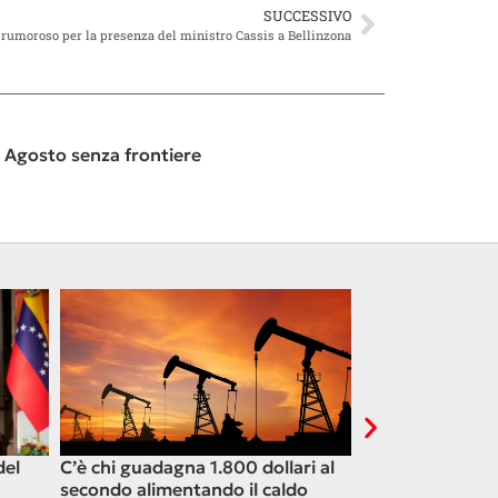
SUCCESSIVO
o rumoroso per la presenza del ministro Cassis a Bellinzona
° Agosto senza frontiere
del
C’è chi guadagna 1.800 dollari al
Il crollo della bo
secondo alimentando il caldo
bolla mondiale d