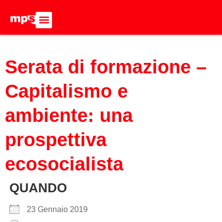
ADERISCI ALL’MPS
BASTA DUMPING!
CERCA NEL SITO
Serata di formazione –
Capitalismo e
ambiente: una
prospettiva
ecosocialista
QUANDO
23 Gennaio 2019