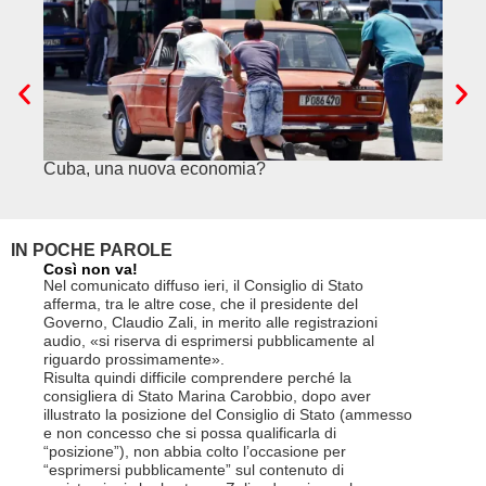
Cuba, una nuova economia?
PSE e
genuf
IN POCHE PAROLE
Così non va!
Le FFS c
non si p
Nel comunicato diffuso ieri, il Consiglio di Stato
«Se non d
afferma, tra le altre cose, che il presidente del
(opzione 
Governo, Claudio Zali, in merito alle registrazioni
la lettera
audio, «si riserva di esprimersi pubblicamente al
suo contra
riguardo prossimamente».
disdetta 
Risulta quindi difficile comprendere perché la
Così si c
consigliera di Stato Marina Carobbio, dopo aver
Cargo ha i
illustrato la posizione del Consiglio di Stato (ammesso
riorganizz
e non concesso che si possa qualificarla di
svoltisi i
“posizione”), non abbia colto l’occasione per
Quali son
“esprimersi pubblicamente” sul contenuto di
il lavora