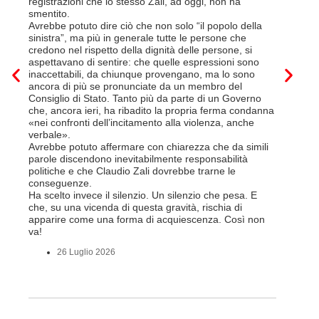
registrazioni che lo stesso Zali, ad oggi, non ha
pena il l
smentito.
trasferim
Avrebbe potuto dire ciò che non solo “il popolo della
sede di 
sinistra”, ma più in generale tutte le persone che
prevede i
credono nel rispetto della dignità delle persone, si
salariale
aspettavano di sentire: che quelle espressioni sono
franchi a
inaccettabili, da chiunque provengano, ma lo sono
Questa è 
ancora di più se pronunciate da un membro del
ripetere c
Consiglio di Stato. Tanto più da parte di un Governo
a lavorar
che, ancora ieri, ha ribadito la propria ferma condanna
licenziam
«nei confronti dell’incitamento alla violenza, anche
Tutte bal
verbale».
di FFS Ca
Avrebbe potuto affermare con chiarezza che da simili
aggiunge 
parole discendono inevitabilmente responsabilità
Vito Corl
politiche e che Claudio Zali dovrebbe trarne le
non la mo
conseguenze.
professio
Ha scelto invece il silenzio. Un silenzio che pesa. E
che, su una vicenda di questa gravità, rischia di
6 L
apparire come una forma di acquiescenza. Così non
va!
26 Luglio 2026