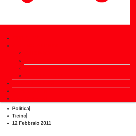
ATTUALITÀ
ADERISCI ALL’MPS
CHI SIAMO
MANIFESTO MPS
SOSTIENICI FINANZIARIAMENTE
SCRIVI ALL’MPS
BASTA DUMPING!
APPUNTAMENTI
CERCA NEL SITO
Politica
Ticino
12 Febbraio 2011