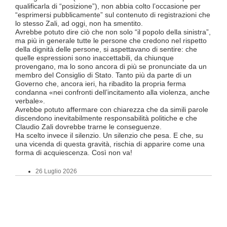
ha in
qualificarla di “posizione”), non abbia colto l’occasione per
termi
“esprimersi pubblicamente” sul contenuto di registrazioni che
Quali
lo stesso Zali, ad oggi, non ha smentito.
lavo
Avrebbe potuto dire ciò che non solo “il popolo della sinistra”,
lice
ma più in generale tutte le persone che credono nel rispetto
Divi
della dignità delle persone, si aspettavano di sentire: che
Luce
quelle espressioni sono inaccettabili, da chiunque
TILO
provengano, ma lo sono ancora di più se pronunciate da un
supe
membro del Consiglio di Stato. Tanto più da parte di un
Ques
Governo che, ancora ieri, ha ribadito la propria ferma
a tut
condanna «nei confronti dell’incitamento alla violenza, anche
Tici
verbale».
Tutt
Avrebbe potuto affermare con chiarezza che da simili parole
FFS 
discendono inevitabilmente responsabilità politiche e che
atte
Claudio Zali dovrebbe trarne le conseguenze.
un’o
Ha scelto invece il silenzio. Un silenzio che pesa. E che, su
ma c
una vicenda di questa gravità, rischia di apparire come una
forma di acquiescenza. Così non va!
26 Luglio 2026