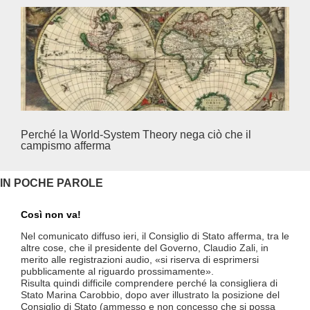
Perché la World-System Theory nega ciò che il
Cina
campismo afferma
IN POCHE PAROLE
Così non va!
Le F
si p
Nel comunicato diffuso ieri, il Consiglio di Stato afferma, tra le
«Se 
altre cose, che il presidente del Governo, Claudio Zali, in
(opz
merito alle registrazioni audio, «si riserva di esprimersi
lette
pubblicamente al riguardo prossimamente».
contr
Risulta quindi difficile comprendere perché la consigliera di
mesi
Stato Marina Carobbio, dopo aver illustrato la posizione del
Così
Consiglio di Stato (ammesso e non concesso che si possa