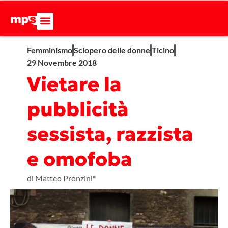
Femminismo
Sciopero delle donne
Ticino
29 Novembre 2018
Vietare la
pubblicità
sessista, razzista
e omofoba
di Matteo Pronzini*