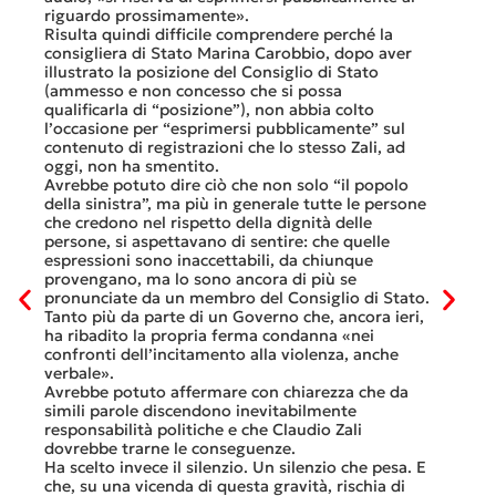
luglio 
di
riguardo prossimamente».
lavoro 
Risulta quindi difficile comprendere perché la
mesi.»
consigliera di Stato Marina Carobbio, dopo aver
Così si
illustrato la posizione del Consiglio di Stato
FFS Car
ienda
(ammesso e non concesso che si possa
nell’ul
 né
qualificarla di “posizione”), non abbia colto
colloqu
l’occasione per “esprimersi pubblicamente” sul
Quali s
nte
contenuto di registrazioni che lo stesso Zali, ad
quali i
i
oggi, non ha smentito.
otto gi
Avrebbe potuto dire ciò che non solo “il popolo
consist
he
della sinistra”, ma più in generale tutte le persone
Viaggia
ltre
che credono nel rispetto della dignità delle
Lucern
n
persone, si aspettavano di sentire: che quelle
trasfer
ei
espressioni sono inaccettabili, da chiunque
che, do
provengano, ma lo sono ancora di più se
al mese
tinua
pronunciate da un membro del Consiglio di Stato.
Questa 
osa
Tanto più da parte di un Governo che, ancora ieri,
ripeter
occhi
ha ribadito la propria ferma condanna «nei
continu
confronti dell’incitamento alla violenza, anche
previst
ati
verbale».
Tutte b
Avrebbe potuto affermare con chiarezza che da
smante
simili parole discendono inevitabilmente
A ques
responsabilità politiche e che Claudio Zali
ricorda
ua a
dovrebbe trarne le conseguenze.
che non
Ha scelto invece il silenzio. Un silenzio che pesa. E
ma cert
che, su una vicenda di questa gravità, rischia di