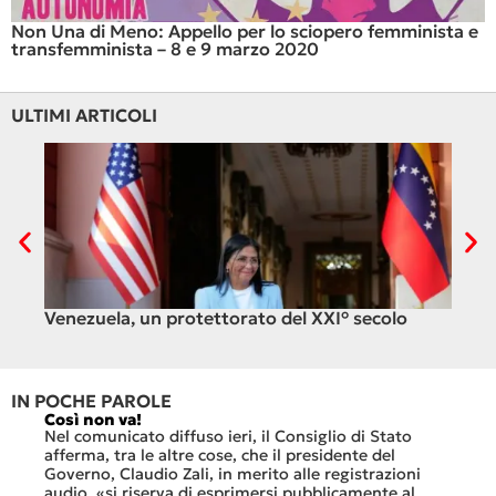
Non Una di Meno: Appello per lo sciopero femminista e
transfemminista – 8 e 9 marzo 2020
ULTIMI ARTICOLI
Venezuela, un protettorato del XXI° secolo
C’è
ali
IN POCHE PAROLE
Così non va!
Le FFS
che no
Nel comunicato diffuso ieri, il Consiglio di Stato
«Se no
afferma, tra le altre cose, che il presidente del
offerte
sorti
Governo, Claudio Zali, in merito alle registrazioni
dovesse
audio, «si riserva di esprimersi pubblicamente al