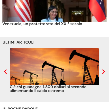
Venezuela, un protettorato del XXI° secolo
ULTIMI ARTICOLI
C’è chi guadagna 1.800 dollari al secondo
Il c
alimentando il caldo estremo
dell
IN POCHE PAROLE