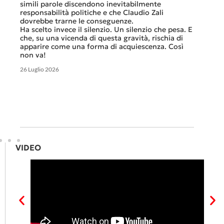
smante
simili parole discendono inevitabilmente
A ques
responsabilità politiche e che Claudio Zali
ricorda
ua a
dovrebbe trarne le conseguenze.
che non
Ha scelto invece il silenzio. Un silenzio che pesa. E
ma cert
che, su una vicenda di questa gravità, rischia di
apparire come una forma di acquiescenza. Così
6 Luglio 
non va!
26 Luglio 2026
VIDEO