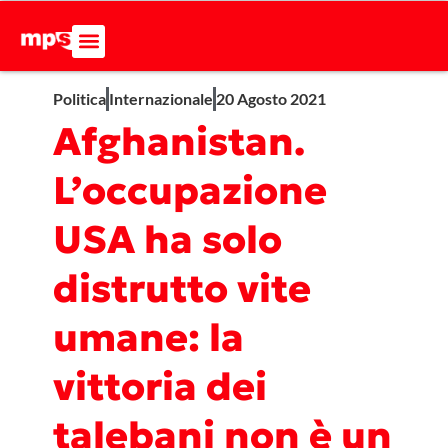
Politica
Internazionale
20 Agosto 2021
Afghanistan.
L’occupazione
USA ha solo
distrutto vite
umane: la
vittoria dei
talebani non è un