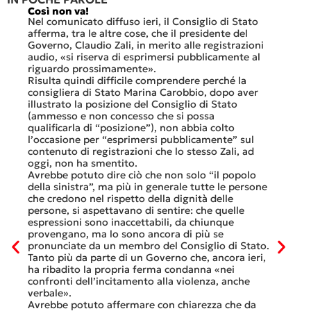
Così non va!
Le FFS
che no
Nel comunicato diffuso ieri, il Consiglio di Stato
«Se no
afferma, tra le altre cose, che il presidente del
offerte
sorti
Governo, Claudio Zali, in merito alle registrazioni
dovesse
audio, «si riserva di esprimersi pubblicamente al
luglio 
di
riguardo prossimamente».
lavoro 
Risulta quindi difficile comprendere perché la
mesi.»
consigliera di Stato Marina Carobbio, dopo aver
Così si
illustrato la posizione del Consiglio di Stato
FFS Car
ienda
(ammesso e non concesso che si possa
nell’ul
 né
qualificarla di “posizione”), non abbia colto
colloqu
l’occasione per “esprimersi pubblicamente” sul
Quali s
nte
contenuto di registrazioni che lo stesso Zali, ad
quali i
i
oggi, non ha smentito.
otto gi
Avrebbe potuto dire ciò che non solo “il popolo
consist
he
della sinistra”, ma più in generale tutte le persone
Viaggia
ltre
che credono nel rispetto della dignità delle
Lucern
n
persone, si aspettavano di sentire: che quelle
trasfer
ei
espressioni sono inaccettabili, da chiunque
che, do
provengano, ma lo sono ancora di più se
al mese
tinua
pronunciate da un membro del Consiglio di Stato.
Questa 
osa
Tanto più da parte di un Governo che, ancora ieri,
ripeter
occhi
ha ribadito la propria ferma condanna «nei
continu
confronti dell’incitamento alla violenza, anche
previst
ati
verbale».
Tutte b
Avrebbe potuto affermare con chiarezza che da