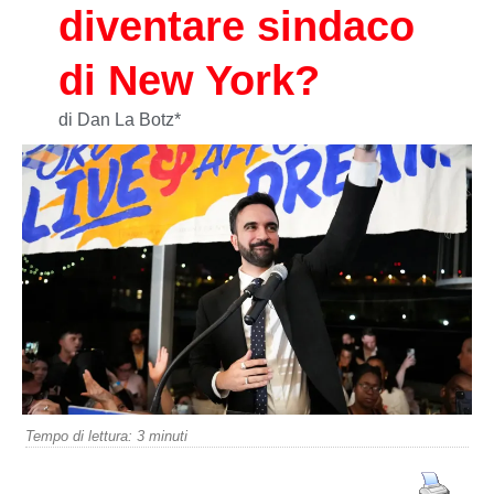
diventare sindaco
di New York?
di Dan La Botz*
Tempo di lettura:
3
minuti