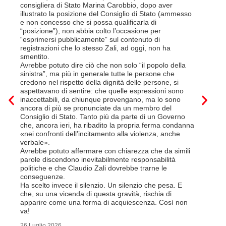
Così si c
consigliera di Stato Marina Carobbio, dopo aver
Cargo ha i
illustrato la posizione del Consiglio di Stato (ammesso
riorganizz
e non concesso che si possa qualificarla di
svoltisi i
“posizione”), non abbia colto l’occasione per
Quali son
“esprimersi pubblicamente” sul contenuto di
il lavora
registrazioni che lo stesso Zali, ad oggi, non ha
pena il l
smentito.
trasferim
Avrebbe potuto dire ciò che non solo “il popolo della
sede di 
sinistra”, ma più in generale tutte le persone che
prevede i
credono nel rispetto della dignità delle persone, si
salariale
aspettavano di sentire: che quelle espressioni sono
franchi a
inaccettabili, da chiunque provengano, ma lo sono
Questa è 
ancora di più se pronunciate da un membro del
ripetere c
Consiglio di Stato. Tanto più da parte di un Governo
a lavorar
che, ancora ieri, ha ribadito la propria ferma condanna
licenziam
«nei confronti dell’incitamento alla violenza, anche
Tutte bal
verbale».
di FFS Ca
Avrebbe potuto affermare con chiarezza che da simili
aggiunge 
parole discendono inevitabilmente responsabilità
Vito Corl
politiche e che Claudio Zali dovrebbe trarne le
non la mo
conseguenze.
professio
Ha scelto invece il silenzio. Un silenzio che pesa. E
che, su una vicenda di questa gravità, rischia di
6 Luglio 2
apparire come una forma di acquiescenza. Così non
va!
26 Luglio 2026