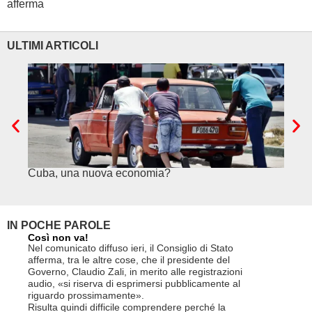
afferma
ULTIMI ARTICOLI
Cuba, una nuova economia?
PSE e
genuf
IN POCHE PAROLE
Così non va!
Le FFS c
non si p
Nel comunicato diffuso ieri, il Consiglio di Stato
«Se non d
afferma, tra le altre cose, che il presidente del
(opzione 
Governo, Claudio Zali, in merito alle registrazioni
la lettera
audio, «si riserva di esprimersi pubblicamente al
suo contra
riguardo prossimamente».
disdetta 
Risulta quindi difficile comprendere perché la