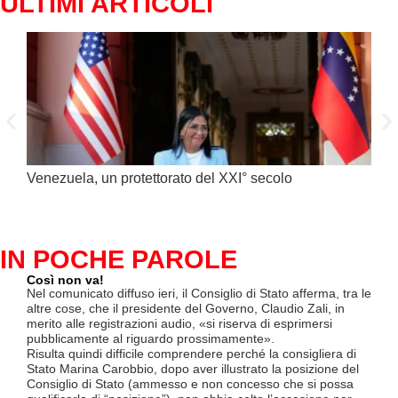
ULTIMI ARTICOLI
Venezuela, un protettorato del XXI° secolo
C’è 
alim
IN POCHE PAROLE
Così non va!
Le F
si p
Nel comunicato diffuso ieri, il Consiglio di Stato afferma, tra le
«Se 
altre cose, che il presidente del Governo, Claudio Zali, in
(opz
merito alle registrazioni audio, «si riserva di esprimersi
lette
pubblicamente al riguardo prossimamente».
contr
Risulta quindi difficile comprendere perché la consigliera di
mesi
Stato Marina Carobbio, dopo aver illustrato la posizione del
Così
Consiglio di Stato (ammesso e non concesso che si possa
ha in