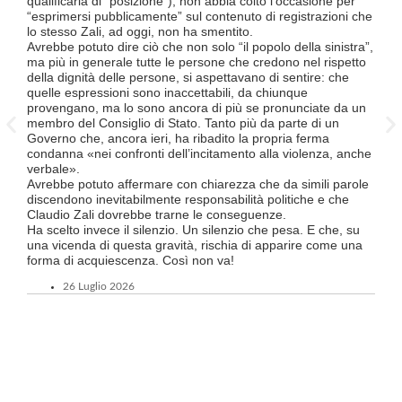
qualificarla di “posizione”), non abbia colto l’occasione per
termi
“esprimersi pubblicamente” sul contenuto di registrazioni che
Quali
lo stesso Zali, ad oggi, non ha smentito.
lavo
Avrebbe potuto dire ciò che non solo “il popolo della sinistra”,
lice
ma più in generale tutte le persone che credono nel rispetto
Divi
della dignità delle persone, si aspettavano di sentire: che
Luce
quelle espressioni sono inaccettabili, da chiunque
TILO
provengano, ma lo sono ancora di più se pronunciate da un
supe
membro del Consiglio di Stato. Tanto più da parte di un
Ques
Governo che, ancora ieri, ha ribadito la propria ferma
a tut
condanna «nei confronti dell’incitamento alla violenza, anche
Tici
verbale».
Tutt
Avrebbe potuto affermare con chiarezza che da simili parole
FFS 
discendono inevitabilmente responsabilità politiche e che
atte
Claudio Zali dovrebbe trarne le conseguenze.
un’o
Ha scelto invece il silenzio. Un silenzio che pesa. E che, su
ma c
una vicenda di questa gravità, rischia di apparire come una
forma di acquiescenza. Così non va!
26 Luglio 2026