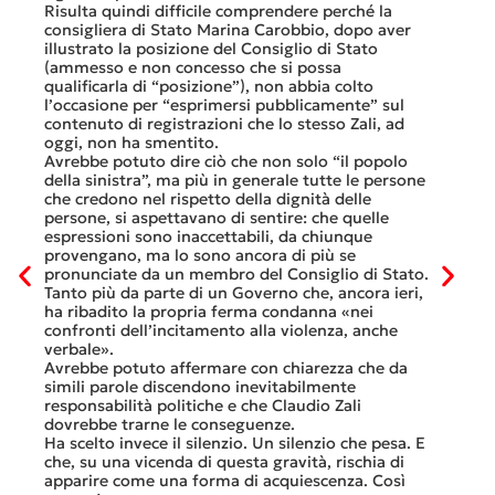
lavoro 
Risulta quindi difficile comprendere perché la
mesi.»
consigliera di Stato Marina Carobbio, dopo aver
Così si
illustrato la posizione del Consiglio di Stato
FFS Car
ienda
(ammesso e non concesso che si possa
nell’ul
 né
qualificarla di “posizione”), non abbia colto
colloqu
l’occasione per “esprimersi pubblicamente” sul
Quali s
nte
contenuto di registrazioni che lo stesso Zali, ad
quali i
i
oggi, non ha smentito.
otto gi
Avrebbe potuto dire ciò che non solo “il popolo
consist
he
della sinistra”, ma più in generale tutte le persone
Viaggia
ltre
che credono nel rispetto della dignità delle
Lucern
n
persone, si aspettavano di sentire: che quelle
trasfer
ei
espressioni sono inaccettabili, da chiunque
che, do
provengano, ma lo sono ancora di più se
al mese
tinua
pronunciate da un membro del Consiglio di Stato.
Questa 
osa
Tanto più da parte di un Governo che, ancora ieri,
ripeter
occhi
ha ribadito la propria ferma condanna «nei
continu
confronti dell’incitamento alla violenza, anche
previst
ati
verbale».
Tutte b
Avrebbe potuto affermare con chiarezza che da
smante
simili parole discendono inevitabilmente
A ques
responsabilità politiche e che Claudio Zali
ricorda
ua a
dovrebbe trarne le conseguenze.
che non
Ha scelto invece il silenzio. Un silenzio che pesa. E
ma cert
che, su una vicenda di questa gravità, rischia di
apparire come una forma di acquiescenza. Così
6 Luglio 