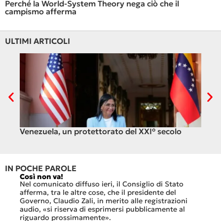
Perché la World-System Theory nega ciò che il
campismo afferma
ULTIMI ARTICOLI
Venezuela, un protettorato del XXI° secolo
C’è
ali
IN POCHE PAROLE
Così non va!
Le FFS
che no
Nel comunicato diffuso ieri, il Consiglio di Stato
«Se no
afferma, tra le altre cose, che il presidente del
offerte
sorti
Governo, Claudio Zali, in merito alle registrazioni
dovesse
audio, «si riserva di esprimersi pubblicamente al
luglio 
di
riguardo prossimamente».