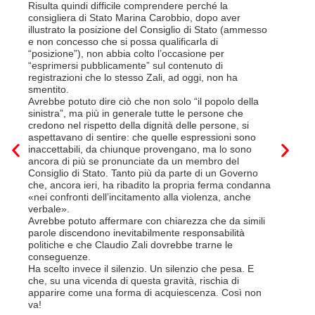
disdetta 
Risulta quindi difficile comprendere perché la
Così si c
consigliera di Stato Marina Carobbio, dopo aver
Cargo ha i
illustrato la posizione del Consiglio di Stato (ammesso
riorganizz
e non concesso che si possa qualificarla di
svoltisi i
“posizione”), non abbia colto l’occasione per
Quali son
“esprimersi pubblicamente” sul contenuto di
il lavora
registrazioni che lo stesso Zali, ad oggi, non ha
pena il l
smentito.
trasferim
Avrebbe potuto dire ciò che non solo “il popolo della
sede di 
sinistra”, ma più in generale tutte le persone che
prevede i
credono nel rispetto della dignità delle persone, si
salariale
aspettavano di sentire: che quelle espressioni sono
franchi a
inaccettabili, da chiunque provengano, ma lo sono
Questa è 
ancora di più se pronunciate da un membro del
ripetere c
Consiglio di Stato. Tanto più da parte di un Governo
a lavorar
che, ancora ieri, ha ribadito la propria ferma condanna
licenziam
«nei confronti dell’incitamento alla violenza, anche
Tutte bal
verbale».
di FFS Ca
Avrebbe potuto affermare con chiarezza che da simili
aggiunge 
parole discendono inevitabilmente responsabilità
Vito Corl
politiche e che Claudio Zali dovrebbe trarne le
non la mo
conseguenze.
professio
Ha scelto invece il silenzio. Un silenzio che pesa. E
che, su una vicenda di questa gravità, rischia di
6 Luglio 2
apparire come una forma di acquiescenza. Così non
va!