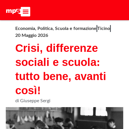
ADERISCI ALL’MPS
BASTA DUMPING!
CERCA NEL SITO
Economia
,
Politica
,
Scuola e formazione
Ticino
20 Maggio 2026
Crisi, differenze
sociali e scuola:
tutto bene, avanti
così!
di Giuseppe Sergi