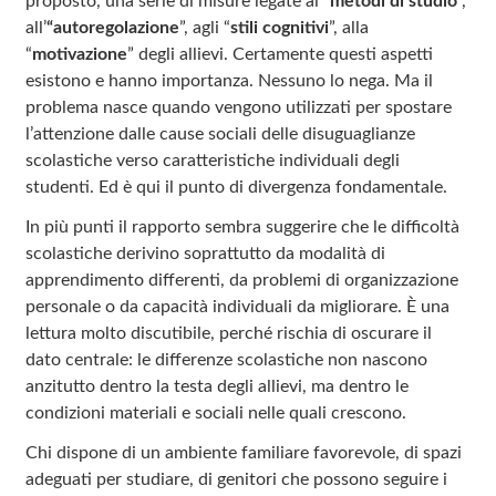
proposto, una serie di misure legate ai “
metodi di studio
”,
all’
“autoregolazione
”, agli “
stili cognitivi
”, alla
“
motivazione
” degli allievi. Certamente questi aspetti
esistono e hanno importanza. Nessuno lo nega. Ma il
problema nasce quando vengono utilizzati per spostare
l’attenzione dalle cause sociali delle disuguaglianze
scolastiche verso caratteristiche individuali degli
studenti. Ed è qui il punto di divergenza fondamentale.
In più punti il rapporto sembra suggerire che le difficoltà
scolastiche derivino soprattutto da modalità di
apprendimento differenti, da problemi di organizzazione
personale o da capacità individuali da migliorare. È una
lettura molto discutibile, perché rischia di oscurare il
dato centrale: le differenze scolastiche non nascono
anzitutto dentro la testa degli allievi, ma dentro le
condizioni materiali e sociali nelle quali crescono.
Chi dispone di un ambiente familiare favorevole, di spazi
adeguati per studiare, di genitori che possono seguire i