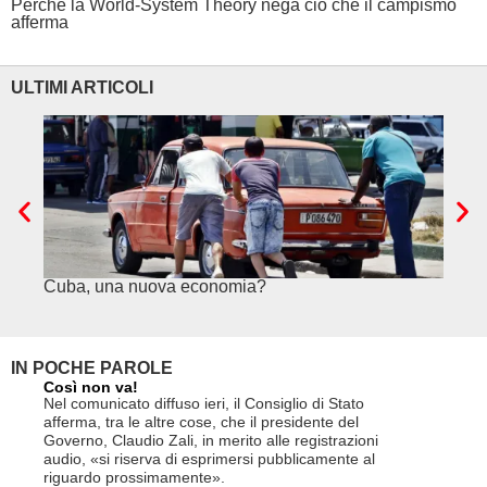
Perché la World-System Theory nega ciò che il campismo
afferma
ULTIMI ARTICOLI
Cuba, una nuova economia?
PSE e
genuf
IN POCHE PAROLE
Così non va!
Le FFS c
non si p
Nel comunicato diffuso ieri, il Consiglio di Stato
«Se non d
afferma, tra le altre cose, che il presidente del
(opzione 
Governo, Claudio Zali, in merito alle registrazioni
la lettera
audio, «si riserva di esprimersi pubblicamente al
suo contra
riguardo prossimamente».