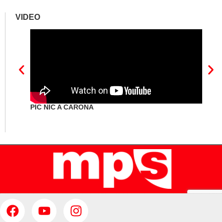
VIDEO
PIC NIC A CARONA
IL F
CANT