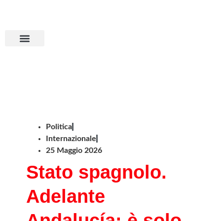
Aderisci all’MPS
Basta dumping!
Politica
Internazionale
25 Maggio 2026
Stato spagnolo.
Adelante
Andalucía: è solo