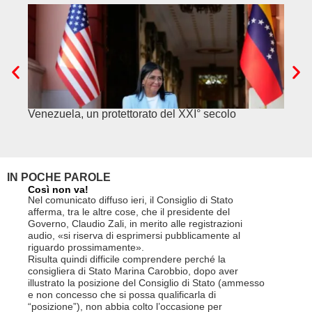
Venezuela, un protettorato del XXI° secolo
C’è c
alime
IN POCHE PAROLE
Così non va!
Le FFS c
non si p
Nel comunicato diffuso ieri, il Consiglio di Stato
«Se non d
afferma, tra le altre cose, che il presidente del
(opzione 
Governo, Claudio Zali, in merito alle registrazioni
la lettera
audio, «si riserva di esprimersi pubblicamente al
suo contra
riguardo prossimamente».
disdetta 
Risulta quindi difficile comprendere perché la
Così si c
consigliera di Stato Marina Carobbio, dopo aver
Cargo ha i
illustrato la posizione del Consiglio di Stato (ammesso
riorganizz
e non concesso che si possa qualificarla di
svoltisi i
“posizione”), non abbia colto l’occasione per