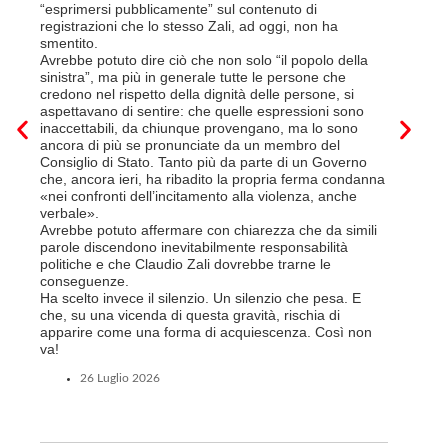
Quali son
“esprimersi pubblicamente” sul contenuto di
il lavora
registrazioni che lo stesso Zali, ad oggi, non ha
pena il l
smentito.
trasferim
Avrebbe potuto dire ciò che non solo “il popolo della
sede di 
sinistra”, ma più in generale tutte le persone che
prevede i
credono nel rispetto della dignità delle persone, si
salariale
aspettavano di sentire: che quelle espressioni sono
franchi a
inaccettabili, da chiunque provengano, ma lo sono
Questa è 
ancora di più se pronunciate da un membro del
ripetere c
Consiglio di Stato. Tanto più da parte di un Governo
a lavorar
che, ancora ieri, ha ribadito la propria ferma condanna
licenziam
«nei confronti dell’incitamento alla violenza, anche
Tutte bal
verbale».
di FFS Ca
Avrebbe potuto affermare con chiarezza che da simili
aggiunge 
parole discendono inevitabilmente responsabilità
Vito Corl
politiche e che Claudio Zali dovrebbe trarne le
non la mo
conseguenze.
professio
Ha scelto invece il silenzio. Un silenzio che pesa. E
che, su una vicenda di questa gravità, rischia di
6 L
apparire come una forma di acquiescenza. Così non
va!
26 Luglio 2026