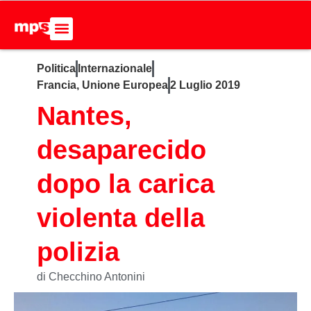
Politica
Internazionale
ADERISCI ALL’MPS
BASTA DUMPING!
CERCA NEL SITO
Francia
,
Unione Europea
2 Luglio 2019
Nantes,
desaparecido
dopo la carica
violenta della
polizia
di Checchino Antonini