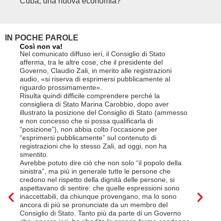
Cuba, una nuova economia?
PSE e
genuf
IN POCHE PAROLE
Così non va!
Le FFS c
non si p
Nel comunicato diffuso ieri, il Consiglio di Stato
«Se non d
afferma, tra le altre cose, che il presidente del
(opzione 
Governo, Claudio Zali, in merito alle registrazioni
la lettera
audio, «si riserva di esprimersi pubblicamente al
suo contra
riguardo prossimamente».
disdetta 
Risulta quindi difficile comprendere perché la
Così si c
consigliera di Stato Marina Carobbio, dopo aver
Cargo ha i
illustrato la posizione del Consiglio di Stato (ammesso
riorganizz
e non concesso che si possa qualificarla di
svoltisi i
“posizione”), non abbia colto l’occasione per
Quali son
“esprimersi pubblicamente” sul contenuto di
il lavora
registrazioni che lo stesso Zali, ad oggi, non ha
pena il l
smentito.
trasferim
Avrebbe potuto dire ciò che non solo “il popolo della
sede di 
sinistra”, ma più in generale tutte le persone che
prevede i
credono nel rispetto della dignità delle persone, si
salariale
aspettavano di sentire: che quelle espressioni sono
franchi a
inaccettabili, da chiunque provengano, ma lo sono
Questa è 
ancora di più se pronunciate da un membro del
ripetere c
Consiglio di Stato. Tanto più da parte di un Governo
a lavorar