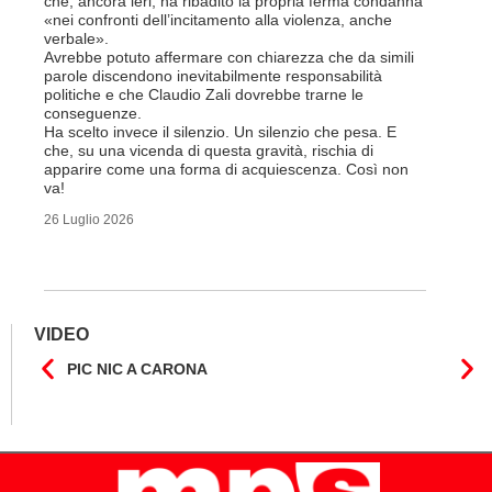
che, ancora ieri, ha ribadito la propria ferma condanna
licenziam
«nei confronti dell’incitamento alla violenza, anche
Tutte bal
verbale».
di FFS Ca
Avrebbe potuto affermare con chiarezza che da simili
aggiunge 
parole discendono inevitabilmente responsabilità
Vito Corl
politiche e che Claudio Zali dovrebbe trarne le
non la mo
conseguenze.
professio
Ha scelto invece il silenzio. Un silenzio che pesa. E
che, su una vicenda di questa gravità, rischia di
6 Luglio 2
apparire come una forma di acquiescenza. Così non
va!
26 Luglio 2026
VIDEO
PIC NIC A CARONA
IL F
CANT