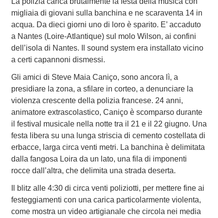
La polizia carica brutalmente la festa della musica con
migliaia di giovani sulla banchina e ne scaraventa 14 in
acqua. Da dieci giorni uno di loro è sparito. E’ accaduto
a Nantes (Loire-Atlantique) sul molo Wilson, ai confini
dell’isola di Nantes. Il sound system era installato vicino
a certi capannoni dismessi.
Gli amici di Steve Maia Caniço, sono ancora lì, a
presidiare la zona, a sfilare in corteo, a denunciare la
violenza crescente della polizia francese. 24 anni,
animatore extrascolastico, Caniço è scomparso durante
il festival musicale nella notte tra il 21 e il 22 giugno. Una
festa libera su una lunga striscia di cemento costellata di
erbacce, larga circa venti metri. La banchina è delimitata
dalla fangosa Loira da un lato, una fila di imponenti
rocce dall’altra, che delimita una strada deserta.
Il blitz alle 4:30 di circa venti poliziotti, per mettere fine ai
festeggiamenti con una carica particolarmente violenta,
come mostra un video artigianale che circola nei media