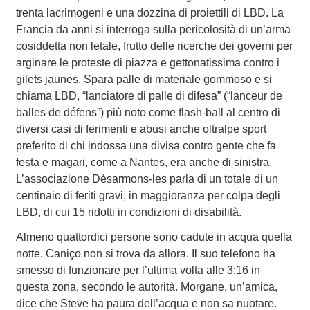
trenta lacrimogeni e una dozzina di proiettili di LBD. La
Francia da anni si interroga sulla pericolosità di un’arma
cosiddetta non letale, frutto delle ricerche dei governi per
arginare le proteste di piazza e gettonatissima contro i
gilets jaunes. Spara palle di materiale gommoso e si
chiama LBD, “lanciatore di palle di difesa” (“lanceur de
balles de défens”) più noto come flash-ball al centro di
diversi casi di ferimenti e abusi anche oltralpe sport
preferito di chi indossa una divisa contro gente che fa
festa e magari, come a Nantes, era anche di sinistra.
L’associazione Désarmons-les parla di un totale di un
centinaio di feriti gravi, in maggioranza per colpa degli
LBD, di cui 15 ridotti in condizioni di disabilità.
Almeno quattordici persone sono cadute in acqua quella
notte. Caniço non si trova da allora. Il suo telefono ha
smesso di funzionare per l’ultima volta alle 3:16 in
questa zona, secondo le autorità. Morgane, un’amica,
dice che Steve ha paura dell’acqua e non sa nuotare.