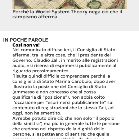
Perché la World-System Theory nega ciò che il
Cina.
campismo afferma
IN POCHE PAROLE
Così non va!
Le FFS 
che non 
Nel comunicato diffuso ieri, il Consiglio di Stato
«Se non 
afferma, tra le altre cose, che il presidente del
offerte 
Governo, Claudio Zali, in merito alle registrazioni
dovesse r
audio, «si riserva di esprimersi pubblicamente al
luglio 2
riguardo prossimamente».
lavoro ne
Risulta quindi difficile comprendere perché la
mesi.»
consigliera di Stato Marina Carobbio, dopo aver
Così si c
illustrato la posizione del Consiglio di Stato
FFS Carg
(ammesso e non concesso che si possa
nell’ult
qualificarla di “posizione”), non abbia colto
colloqui 
l’occasione per “esprimersi pubblicamente” sul
Quali son
contenuto di registrazioni che lo stesso Zali, ad
quali il
oggi, non ha smentito.
otto gio
Avrebbe potuto dire ciò che non solo “il popolo
consiste
della sinistra”, ma più in generale tutte le persone
Viaggiat
che credono nel rispetto della dignità delle
Lucerna 
persone, si aspettavano di sentire: che quelle
trasferi