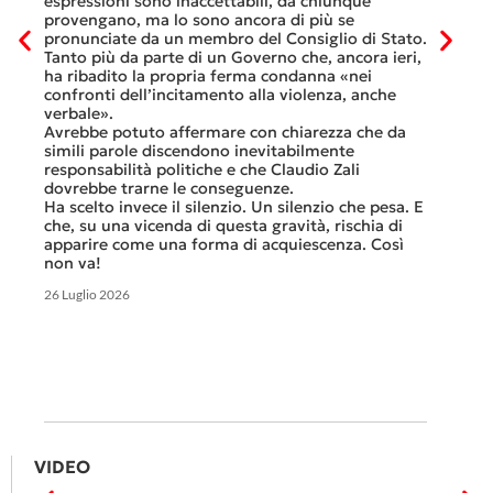
espressioni sono inaccettabili, da chiunque
che, dop
provengano, ma lo sono ancora di più se
al mese.
pronunciate da un membro del Consiglio di Stato.
Questa è
Tanto più da parte di un Governo che, ancora ieri,
ripetere 
ha ribadito la propria ferma condanna «nei
continua
confronti dell’incitamento alla violenza, anche
previsto
verbale».
Tutte ba
Avrebbe potuto affermare con chiarezza che da
smantell
simili parole discendono inevitabilmente
A questo
responsabilità politiche e che Claudio Zali
ricorda 
dovrebbe trarne le conseguenze.
che non s
Ha scelto invece il silenzio. Un silenzio che pesa. E
ma certa
che, su una vicenda di questa gravità, rischia di
apparire come una forma di acquiescenza. Così
6 Luglio 2
non va!
26 Luglio 2026
VIDEO