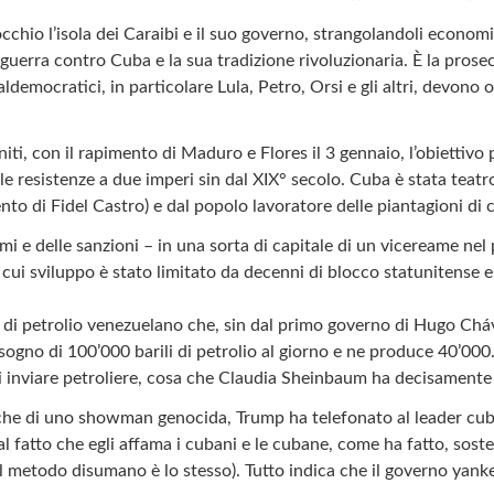
occhio l’isola dei Caraibi e il suo governo, strangolandoli econom
 guerra contro Cuba e la sua tradizione rivoluzionaria. È la prosec
cialdemocratici, in particolare Lula, Petro, Orsi e gli altri, devon
iti, con il rapimento di Maduro e Flores il 3 gennaio, l’obiettivo
e resistenze a due imperi sin dal XIX° secolo. Cuba è stata teatro
nto di Fidel Castro) e dal popolo lavoratore delle piantagioni di
 e delle sanzioni – in una sorta di capitale di un vicereame nel 
l cui sviluppo è stato limitato da decenni di blocco statunitense 
ure di petrolio venezuelano che, sin dal primo governo di Hugo Chá
no di 100’000 barili di petrolio al giorno e ne produce 40’000. L
 di inviare petroliere, cosa che Claudia Sheinbaum ha decisamente r
piche di uno showman genocida, Trump ha telefonato al leader cub
l fatto che egli affama i cubani e le cubane, come ha fatto, sost
l metodo disumano è lo stesso). Tutto indica che il governo yanke