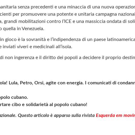
manitaria senza precedenti e una minaccia di una nuova operazion
cienti per promuovere una potente e unitaria campagna nazionale 
grandi mobilitazioni contro l’ICE e una massiccia ondata di solida
 quella in Venezuela.
in gioco è la sovranità e l’indipendenza di un paese latinoameric
nviati viveri e medicinali all’isola.
o di non ingerenza e il diritto dei popoli a decidere il proprio de
ola! Lula, Petro, Orsi, agite con energia. I comunicati di conda
opolo cubano.
ortare cibo e solidarietà al popolo cubano!
zionale. Questo articolo è apparso sulla rivista
Esquerda em movi