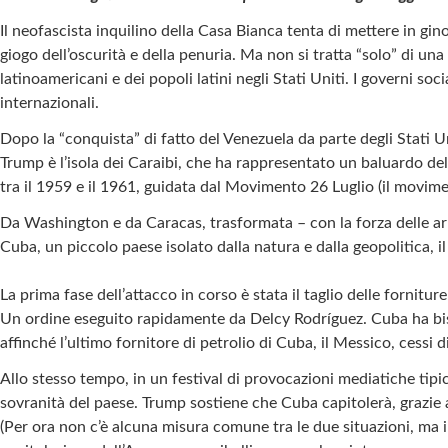
Il neofascista inquilino della Casa Bianca tenta di mettere in gin
giogo dell’oscurità e della penuria. Ma non si tratta “solo” di una
latinoamericani e dei popoli latini negli Stati Uniti. I governi so
internazionali.
Dopo la “conquista” di fatto del Venezuela da parte degli Stati Un
Trump è l’isola dei Caraibi, che ha rappresentato un baluardo dell
tra il 1959 e il 1961, guidata dal Movimento 26 Luglio (il movime
Da Washington e da Caracas, trasformata – con la forza delle armi
Cuba, un piccolo paese isolato dalla natura e dalla geopolitica, i
La prima fase dell’attacco in corso è stata il taglio delle fornit
Un ordine eseguito rapidamente da Delcy Rodríguez. Cuba ha bisog
affinché l’ultimo fornitore di petrolio di Cuba, il Messico, cessi
Allo stesso tempo, in un festival di provocazioni mediatiche ti
sovranità del paese. Trump sostiene che Cuba capitolerà, grazie a
(Per ora non c’è alcuna misura comune tra le due situazioni, ma i