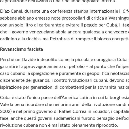
capitolazione dell’Avana o una ribellione popolare interna.
Díaz-Canel, durante una conferenza stampa internazionale il 6 fe
sebbene abbiano emesso note protocollari di critica a Washingto
con un solo litro di carburante a evitare il peggio per Cuba. Il t
che il governo venezuelano abbia ancora qualcosa a che vedere c
ordinino alla ricchissima Petrobras di rompere il blocco energe
Revanscismo fascista
Perché un Davide indebolito come la piccola e coraggiosa Cuba è 
garantire l’approvvigionamento di petrolio – al punto che l’im
caso cubano la spiegazione è puramente di geopolitica neofascist
discendente dei gusanos, i controrivoluzionari cubani, devono s
ispirazione per generazioni di combattenti per la sovranità nazio
Cuba è stato l’unico paese dell’America Latina in cui la borghesia
Vale la pena ricordare che nei primi anni della rivoluzione sandin
2002) e nel primo governo di Rafael Correa in Ecuador, i capital
fase, anche questi governi sudamericani furono bersaglio dell’odi
rivoluzione cubana non è mai stato pienamente riprodotto.