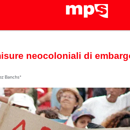
misure neocoloniali di embarg
uez Banchs*