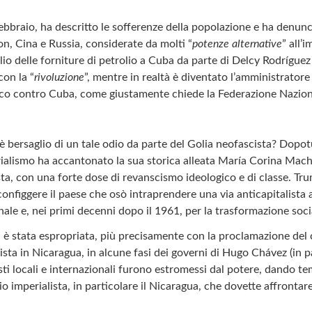
bbraio, ha descritto le sofferenze della popolazione e ha denunc
n, Cina e Russia, considerate da molti “
potenze alternative
” all’
aglio delle forniture di petrolio a Cuba da parte di Delcy Rodrígu
on la “
rivoluzione
”, mentre in realtà è diventato l’amministrator
tico contro Cuba, come giustamente chiede la Federazione Naziona
bersaglio di un tale odio da parte del Golia neofascista? Dopotu
perialismo ha accantonato la sua storica alleata María Corina 
a, con una forte dose di revanscismo ideologico e di classe. Trum
configgere il paese che osò intraprendere una via anticapitalist
nale e, nei primi decenni dopo il 1961, per la trasformazione soci
 è stata espropriata, più precisamente con la proclamazione del ca
ista in Nicaragua, in alcune fasi dei governi di Hugo Chávez (in p
isti locali e internazionali furono estromessi dal potere, dando
o imperialista, in particolare il Nicaragua, che dovette affrontar