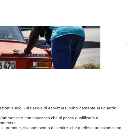
Le F
trazioni audio, «si riserva di esprimersi pubblicamente al riguardo
«Se 
term
to (ammesso e non concesso che si possa qualificarla di
Così 
 smentito.
Qual
delle persone, si aspettavano di sentire: che quelle espressioni sono
FFS,