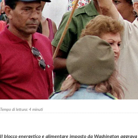
Tempo di lettura:
4
minuti
Il blocco energetico e alimentare imposto da Washington aggrava la