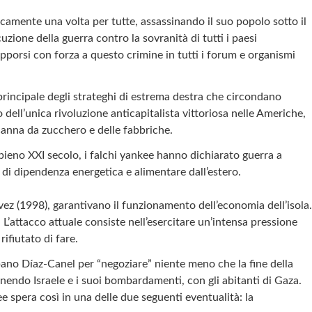
icamente una volta per tutte, assassinando il suo popolo sotto il
uzione della guerra contro la sovranità di tutti i paesi
o opporsi con forza a questo crimine in tutti i forum e organismi
 principale degli strateghi di estrema destra che circondano
 dell’unica rivoluzione anticapitalista vittoriosa nelle Americhe,
 canna da zucchero e delle fabbriche.
pieno XXI secolo, i falchi yankee hanno dichiarato guerra a
e di dipendenza energetica e alimentare dall’estero.
vez (1998), garantivano il funzionamento dell’economia dell’isola.
’attacco attuale consiste nell’esercitare un’intensa pressione
ifiutato di fare.
ano Díaz-Canel per “negoziare” niente meno che la fine della
enendo Israele e i suoi bombardamenti, con gli abitanti di Gaza.
e spera così in una delle due seguenti eventualità: la