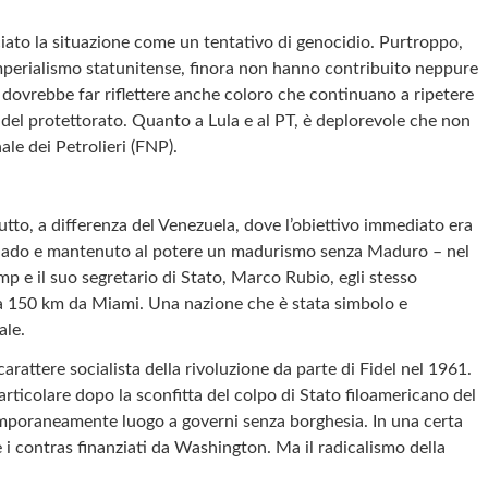
iato la situazione come un tentativo di genocidio. Purtroppo,
imperialismo statunitense, finora non hanno contribuito neppure
ez dovrebbe far riflettere anche coloro che continuano a ripetere
e del protettorato. Quanto a Lula e al PT, è deplorevole che non
le dei Petrolieri (FNP).
tto, a differenza del Venezuela, dove l’obiettivo immediato era
Machado e mantenuto al potere un madurismo senza Maduro – nel
p e il suo segretario di Stato, Marco Rubio, egli stesso
a a 150 km da Miami. Una nazione che è stata simbolo e
ale.
rattere socialista della rivoluzione da parte di Fidel nel 1961.
articolare dopo la sconfitta del colpo di Stato filoamericano del
 temporaneamente luogo a governi senza borghesia. In una certa
e i contras finanziati da Washington. Ma il radicalismo della