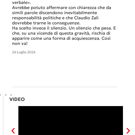
previst
ati
verbale».
Tutte b
Avrebbe potuto affermare con chiarezza che da
smante
simili parole discendono inevitabilmente
A ques
responsabilità politiche e che Claudio Zali
ricorda
ua a
dovrebbe trarne le conseguenze.
che non
Ha scelto invece il silenzio. Un silenzio che pesa. E
ma cert
che, su una vicenda di questa gravità, rischia di
apparire come una forma di acquiescenza. Così
6 Luglio 
non va!
26 Luglio 2026
VIDEO