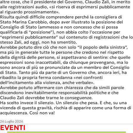
altre cose, che il presidente del Governo, Claudio Zali, in merito
alle registrazioni audio, «si riserva di esprimersi pubblicamente
al riguardo prossimamente».
Risulta quindi difficile comprendere perché la consigliera di
Stato Marina Carobbio, dopo aver illustrato la posizione del
Consiglio di Stato (ammesso e non concesso che si possa
qualificarla di “posizione”), non abbia colto l’occasione per
“esprimersi pubblicamente” sul contenuto di registrazioni che lo
stesso Zali, ad oggi, non ha smentito.
Avrebbe potuto dire ciò che non solo “il popolo della sinistra”,
ma più in generale tutte le persone che credono nel rispetto
della dignità delle persone, si aspettavano di sentire: che quelle
espressioni sono inaccettabili, da chiunque provengano, ma lo
sono ancora di più se pronunciate da un membro del Consiglio
di Stato. Tanto più da parte di un Governo che, ancora ieri, ha
ribadito la propria ferma condanna «nei confronti
dell’incitamento alla violenza, anche verbale».
Avrebbe potuto affermare con chiarezza che da simili parole
discendono inevitabilmente responsabilità politiche e che
Claudio Zali dovrebbe trarne le conseguenze.
Ha scelto invece il silenzio. Un silenzio che pesa. E che, su una
vicenda di questa gravità, rischia di apparire come una forma di
acquiescenza. Così non va!
26 Luglio 2026
EVENTI