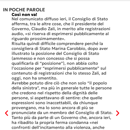
IN POCHE PAROLE
Così non va!
Le FFS
che no
Nel comunicato diffuso ieri, il Consiglio di Stato
«Se no
afferma, tra le altre cose, che il presidente del
offerte
sorti
Governo, Claudio Zali, in merito alle registrazioni
dovesse
audio, «si riserva di esprimersi pubblicamente al
luglio 
di
riguardo prossimamente».
lavoro 
Risulta quindi difficile comprendere perché la
mesi.»
consigliera di Stato Marina Carobbio, dopo aver
Così si
illustrato la posizione del Consiglio di Stato
FFS Car
ienda
(ammesso e non concesso che si possa
nell’ul
 né
qualificarla di “posizione”), non abbia colto
colloqu
l’occasione per “esprimersi pubblicamente” sul
Quali s
nte
contenuto di registrazioni che lo stesso Zali, ad
quali i
i
oggi, non ha smentito.
otto gi
Avrebbe potuto dire ciò che non solo “il popolo
consist
he
della sinistra”, ma più in generale tutte le persone
Viaggia
ltre
che credono nel rispetto della dignità delle
Lucern
n
persone, si aspettavano di sentire: che quelle
trasfer
ei
espressioni sono inaccettabili, da chiunque
che, do
provengano, ma lo sono ancora di più se
al mese
tinua
pronunciate da un membro del Consiglio di Stato.
Questa 
osa
Tanto più da parte di un Governo che, ancora ieri,
ripeter
occhi
ha ribadito la propria ferma condanna «nei
continu
confronti dell’incitamento alla violenza, anche