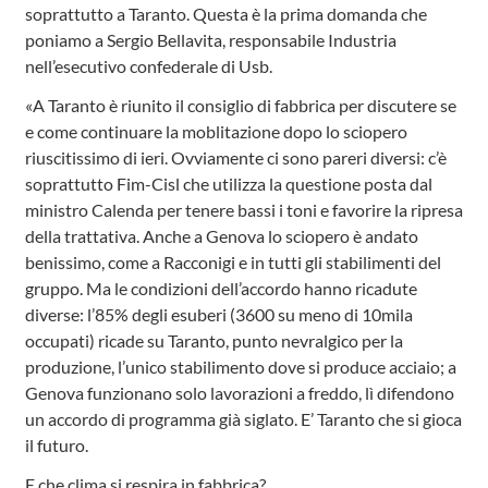
soprattutto a Taranto. Questa è la prima domanda che
poniamo a Sergio Bellavita, responsabile Industria
nell’esecutivo confederale di Usb.
«A Taranto è riunito il consiglio di fabbrica per discutere se
e come continuare la moblitazione dopo lo sciopero
riuscitissimo di ieri. Ovviamente ci sono pareri diversi: c’è
soprattutto Fim-Cisl che utilizza la questione posta dal
ministro Calenda per tenere bassi i toni e favorire la ripresa
della trattativa. Anche a Genova lo sciopero è andato
benissimo, come a Racconigi e in tutti gli stabilimenti del
gruppo. Ma le condizioni dell’accordo hanno ricadute
diverse: l’85% degli esuberi (3600 su meno di 10mila
occupati) ricade su Taranto, punto nevralgico per la
produzione, l’unico stabilimento dove si produce acciaio; a
Genova funzionano solo lavorazioni a freddo, lì difendono
un accordo di programma già siglato. E’ Taranto che si gioca
il futuro.
E che clima si respira in fabbrica?