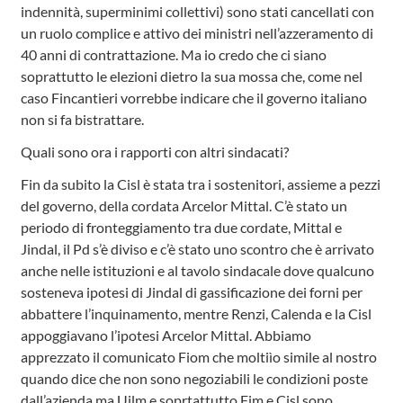
indennità, superminimi collettivi) sono stati cancellati con
un ruolo complice e attivo dei ministri nell’azzeramento di
40 anni di contrattazione. Ma io credo che ci siano
soprattutto le elezioni dietro la sua mossa che, come nel
caso Fincantieri vorrebbe indicare che il governo italiano
non si fa bistrattare.
Quali sono ora i rapporti con altri sindacati?
Fin da subito la Cisl è stata tra i sostenitori, assieme a pezzi
del governo, della cordata Arcelor Mittal. C’è stato un
periodo di fronteggiamento tra due cordate, Mittal e
Jindal, il Pd s’è diviso e c’è stato uno scontro che è arrivato
anche nelle istituzioni e al tavolo sindacale dove qualcuno
sosteneva ipotesi di Jindal di gassificazione dei forni per
abbattere l’inquinamento, mentre Renzi, Calenda e la Cisl
appoggiavano l’ipotesi Arcelor Mittal. Abbiamo
apprezzato il comunicato Fiom che moltiìo simile al nostro
quando dice che non sono negoziabili le condizioni poste
dall’azienda ma Uilm e soprtattutto Fim e Cisl sono