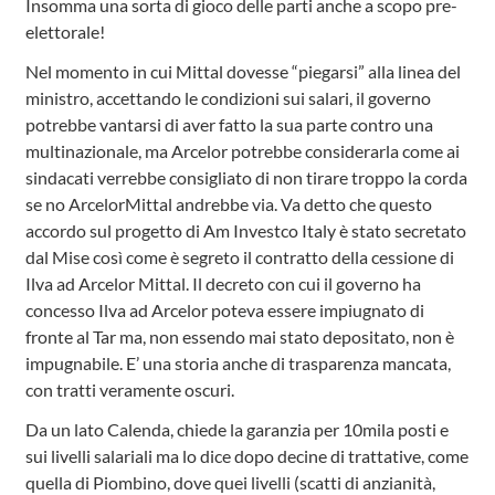
Insomma una sorta di gioco delle parti anche a scopo pre-
elettorale!
Nel momento in cui Mittal dovesse “piegarsi” alla linea del
ministro, accettando le condizioni sui salari, il governo
potrebbe vantarsi di aver fatto la sua parte contro una
multinazionale, ma Arcelor potrebbe considerarla come ai
sindacati verrebbe consigliato di non tirare troppo la corda
se no ArcelorMittal andrebbe via. Va detto che questo
accordo sul progetto di Am Investco Italy è stato secretato
dal Mise così come è segreto il contratto della cessione di
Ilva ad Arcelor Mittal. Il decreto con cui il governo ha
concesso Ilva ad Arcelor poteva essere impiugnato di
fronte al Tar ma, non essendo mai stato depositato, non è
impugnabile. E’ una storia anche di trasparenza mancata,
con tratti veramente oscuri.
Da un lato Calenda, chiede la garanzia per 10mila posti e
sui livelli salariali ma lo dice dopo decine di trattative, come
quella di Piombino, dove quei livelli (scatti di anzianità,