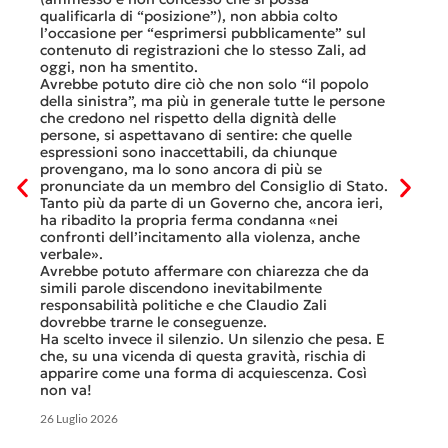
nell’ul
 né
qualificarla di “posizione”), non abbia colto
colloqu
l’occasione per “esprimersi pubblicamente” sul
Quali s
nte
contenuto di registrazioni che lo stesso Zali, ad
quali i
i
oggi, non ha smentito.
otto gi
Avrebbe potuto dire ciò che non solo “il popolo
consist
he
della sinistra”, ma più in generale tutte le persone
Viaggia
ltre
che credono nel rispetto della dignità delle
Lucern
n
persone, si aspettavano di sentire: che quelle
trasfer
ei
espressioni sono inaccettabili, da chiunque
che, do
provengano, ma lo sono ancora di più se
al mese
tinua
pronunciate da un membro del Consiglio di Stato.
Questa 
osa
Tanto più da parte di un Governo che, ancora ieri,
ripeter
occhi
ha ribadito la propria ferma condanna «nei
continu
confronti dell’incitamento alla violenza, anche
previst
ati
verbale».
Tutte b
Avrebbe potuto affermare con chiarezza che da
smante
simili parole discendono inevitabilmente
A ques
responsabilità politiche e che Claudio Zali
ricorda
ua a
dovrebbe trarne le conseguenze.
che non
Ha scelto invece il silenzio. Un silenzio che pesa. E
ma cert
che, su una vicenda di questa gravità, rischia di
apparire come una forma di acquiescenza. Così
6 Luglio 
non va!
26 Luglio 2026