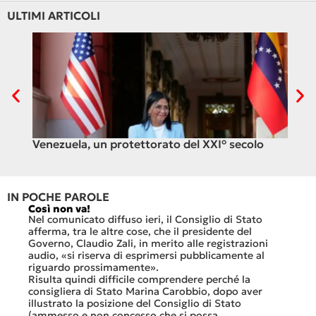
ULTIMI ARTICOLI
Venezuela, un protettorato del XXI° secolo
C’è
ali
IN POCHE PAROLE
Così non va!
Le FFS
che no
Nel comunicato diffuso ieri, il Consiglio di Stato
«Se no
afferma, tra le altre cose, che il presidente del
offerte
sorti
Governo, Claudio Zali, in merito alle registrazioni
dovesse
audio, «si riserva di esprimersi pubblicamente al
luglio 
di
riguardo prossimamente».
lavoro 
Risulta quindi difficile comprendere perché la
mesi.»
consigliera di Stato Marina Carobbio, dopo aver
Così si
illustrato la posizione del Consiglio di Stato
FFS Car
ienda
(ammesso e non concesso che si possa