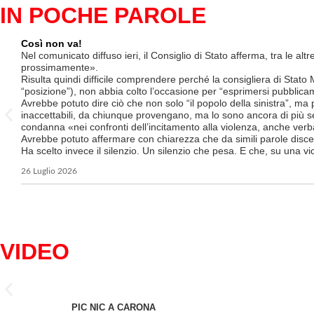
IN POCHE PAROLE
Così non va!
Nel comunicato diffuso ieri, il Consiglio di Stato afferma, tra le al
prossimamente».
Risulta quindi difficile comprendere perché la consigliera di Stato
“posizione”), non abbia colto l’occasione per “esprimersi pubblicam
Avrebbe potuto dire ciò che non solo “il popolo della sinistra”, ma 
inaccettabili, da chiunque provengano, ma lo sono ancora di più se
condanna «nei confronti dell’incitamento alla violenza, anche verb
Avrebbe potuto affermare con chiarezza che da simili parole disce
Ha scelto invece il silenzio. Un silenzio che pesa. E che, su una 
26 Luglio 2026
VIDEO
PIC NIC A CARONA