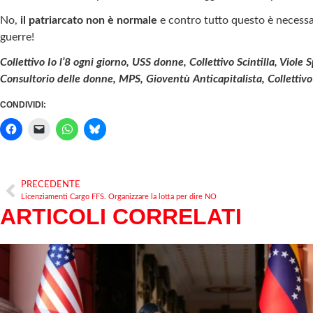
No,
il patriarcato non è normale
e contro tutto questo è necessar
guerre!
Collettivo Io l’8 ogni giorno, USS donne, Collettivo Scintilla, Vio
Consultorio delle donne, MPS, Gioventù Anticapitalista, Collettivo
CONDIVIDI:
PRECEDENTE
Licenziamenti Cargo FFS. Organizzare la lotta per dire NO
ARTICOLI CORRELATI