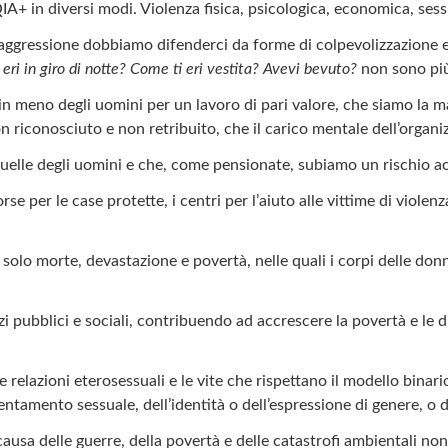
IA+ in diversi modi. Violenza fisica, psicologica, economica, ses
gressione dobbiamo difenderci da forme di colpevolizzazione e 
eri in giro di notte? Come ti eri vestita? Avevi bevuto?
non sono più
 meno degli uomini per un lavoro di pari valore, che siamo la ma
on riconosciuto e non retribuito, che il carico mentale dell’organ
quelle degli uomini e che, come pensionate, subiamo un rischio ac
rse per le case protette, i centri per l’aiuto alle vittime di viol
olo morte, devastazione e povertà, nelle quali i corpi delle donn
zi pubblici e sociali, contribuendo ad accrescere la povertà e le d
relazioni eterosessuali e le vite che rispettano il modello binari
ntamento sessuale, dell’identità o dell’espressione di genere, o de
causa delle guerre, della povertà e delle catastrofi ambientali no