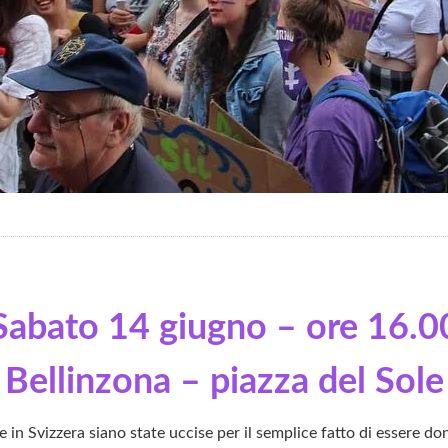
Sabato 14 giugno – ore 16.0
Bellinzona – piazza del Sole
n Svizzera siano state uccise per il semplice fatto di essere donn