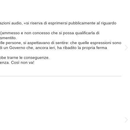
Le F
trazioni audio, «si riserva di esprimersi pubblicamente al riguardo
«Se 
term
to (ammesso e non concesso che si possa qualificarla di
Così 
 smentito.
Qual
delle persone, si aspettavano di sentire: che quelle espressioni sono
FFS,
i un Governo che, ancora ieri, ha ribadito la propria ferma
Ques
Tutt
ebbe trarne le conseguenze.
rifi
cenza. Così non va!
6 Lug