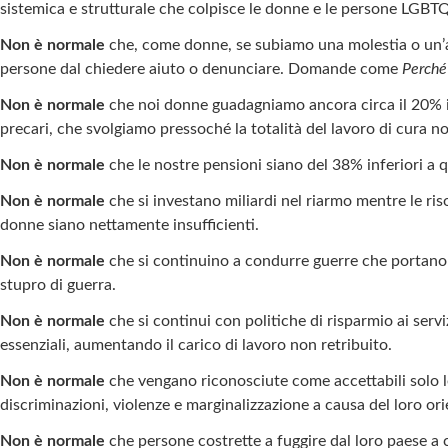
sistemica e strutturale che colpisce le donne e le persone LGBTQ
Non è normale
che, come donne, se subiamo una molestia o un’ag
persone dal chiedere aiuto o denunciare. Domande come
Perché 
Non è normale
che noi donne guadagniamo ancora circa il 20% in
precari, che svolgiamo pressoché la totalità del lavoro di cura n
Non è normale
che le nostre pensioni siano del 38% inferiori a 
Non è normale
che si investano miliardi nel riarmo mentre le riso
donne siano nettamente insufficienti.
Non è normale
che si continuino a condurre guerre che portano s
stupro di guerra.
Non è normale
che si continui con politiche di risparmio ai servi
essenziali, aumentando il carico di lavoro non retribuito.
Non è normale
che vengano riconosciute come accettabili solo le 
discriminazioni, violenze e marginalizzazione a causa del loro orie
Non è normale
che persone costrette a fuggire dal loro paese a 