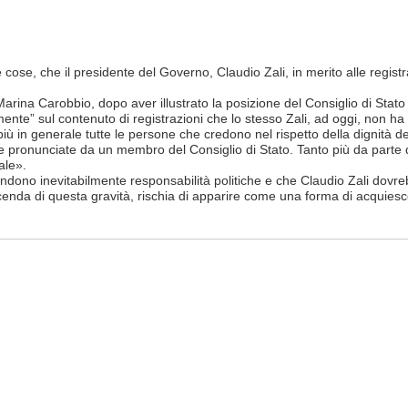
tre cose, che il presidente del Governo, Claudio Zali, in merito alle regis
 Marina Carobbio, dopo aver illustrato la posizione del Consiglio di Sta
ente” sul contenuto di registrazioni che lo stesso Zali, ad oggi, non ha
più in generale tutte le persone che credono nel rispetto della dignità 
 pronunciate da un membro del Consiglio di Stato. Tanto più da parte d
ale».
ndono inevitabilmente responsabilità politiche e che Claudio Zali dovr
vicenda di questa gravità, rischia di apparire come una forma di acquies