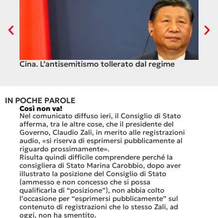
il
Cina. L’antisemitismo tollerato dal regime
Ven
IN POCHE PAROLE
Così non va!
Le FFS
che no
Nel comunicato diffuso ieri, il Consiglio di Stato
«Se no
afferma, tra le altre cose, che il presidente del
offerte
sorti
Governo, Claudio Zali, in merito alle registrazioni
dovesse
audio, «si riserva di esprimersi pubblicamente al
luglio 
di
riguardo prossimamente».
lavoro 
Risulta quindi difficile comprendere perché la
mesi.»
consigliera di Stato Marina Carobbio, dopo aver
Così si
illustrato la posizione del Consiglio di Stato
FFS Car
ienda
(ammesso e non concesso che si possa
nell’ul
 né
qualificarla di “posizione”), non abbia colto
colloqu
l’occasione per “esprimersi pubblicamente” sul
Quali s
nte
contenuto di registrazioni che lo stesso Zali, ad
quali i
i
oggi, non ha smentito.