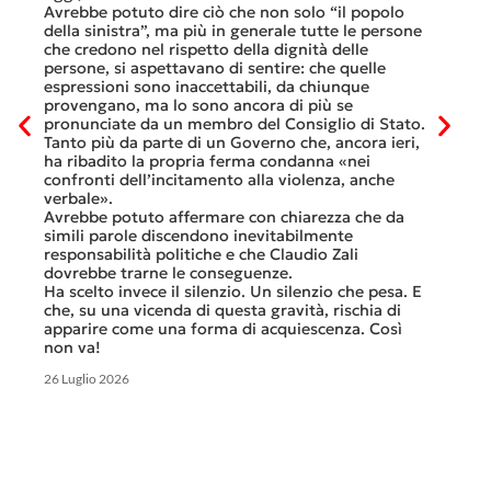
otto gi
Avrebbe potuto dire ciò che non solo “il popolo
consist
he
della sinistra”, ma più in generale tutte le persone
Viaggia
ltre
che credono nel rispetto della dignità delle
Lucern
n
persone, si aspettavano di sentire: che quelle
trasfer
ei
espressioni sono inaccettabili, da chiunque
che, do
provengano, ma lo sono ancora di più se
al mese
tinua
pronunciate da un membro del Consiglio di Stato.
Questa 
osa
Tanto più da parte di un Governo che, ancora ieri,
ripeter
occhi
ha ribadito la propria ferma condanna «nei
continu
confronti dell’incitamento alla violenza, anche
previst
ati
verbale».
Tutte b
Avrebbe potuto affermare con chiarezza che da
smante
simili parole discendono inevitabilmente
A ques
responsabilità politiche e che Claudio Zali
ricorda
ua a
dovrebbe trarne le conseguenze.
che non
Ha scelto invece il silenzio. Un silenzio che pesa. E
ma cert
che, su una vicenda di questa gravità, rischia di
apparire come una forma di acquiescenza. Così
6 Luglio 
non va!
26 Luglio 2026