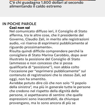
C’è chi guadagna 1.800 dollari al secondo
Il c
alimentando il caldo estremo
dell
IN POCHE PAROLE
Così non va!
Le FFS
che no
Nel comunicato diffuso ieri, il Consiglio di Stato
«Se no
afferma, tra le altre cose, che il presidente del
offerte
sorti
Governo, Claudio Zali, in merito alle registrazioni
dovesse
audio, «si riserva di esprimersi pubblicamente al
luglio 
di
riguardo prossimamente».
lavoro 
Risulta quindi difficile comprendere perché la
mesi.»
consigliera di Stato Marina Carobbio, dopo aver
Così si
illustrato la posizione del Consiglio di Stato
FFS Car
ienda
(ammesso e non concesso che si possa
nell’ul
 né
qualificarla di “posizione”), non abbia colto
colloqu
l’occasione per “esprimersi pubblicamente” sul
Quali s
nte
contenuto di registrazioni che lo stesso Zali, ad
quali i
i
oggi, non ha smentito.
otto gi
Avrebbe potuto dire ciò che non solo “il popolo
consist
he
della sinistra”, ma più in generale tutte le persone
Viaggia
ltre
che credono nel rispetto della dignità delle
Lucern
n
persone, si aspettavano di sentire: che quelle
trasfer
ei
espressioni sono inaccettabili, da chiunque
che, do
provengano, ma lo sono ancora di più se