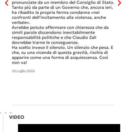
al mese
tinua
pronunciate da un membro del Consiglio di Stato.
Questa 
osa
Tanto più da parte di un Governo che, ancora ieri,
ripeter
occhi
ha ribadito la propria ferma condanna «nei
continu
confronti dell’incitamento alla violenza, anche
previst
ati
verbale».
Tutte b
Avrebbe potuto affermare con chiarezza che da
smante
simili parole discendono inevitabilmente
A ques
responsabilità politiche e che Claudio Zali
ricorda
ua a
dovrebbe trarne le conseguenze.
che non
Ha scelto invece il silenzio. Un silenzio che pesa. E
ma cert
che, su una vicenda di questa gravità, rischia di
apparire come una forma di acquiescenza. Così
6 Luglio 
non va!
26 Luglio 2026
VIDEO