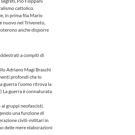
segreti, Pio Filippani
ralismo cattolico.
e, in prima fila Mario
ne nuovo nel Triveneto,
 poterono anche disporre
addestrati a compiti di
nello Adriano Magi Braschi
menti profondi che lo
la guerra l’uomo ritrova la
…) La guerra è connaturata
 ai gruppi neofascisti.
olgendo una funzione di
azione civili-militari in
no delle mere elaborazioni