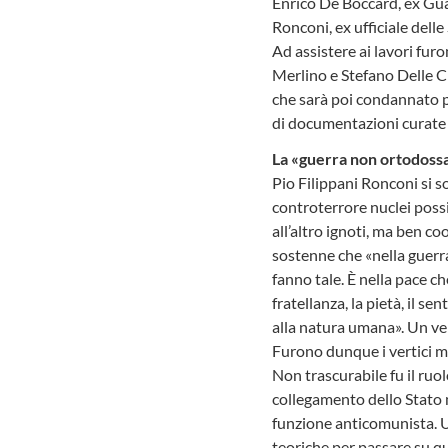
Enrico De Boccard, ex Guar
Ronconi, ex ufficiale delle
Ad assistere ai lavori fur
Merlino e Stefano Delle Ch
che sarà poi condannato p
di documentazioni curate d
La «guerra non ortodoss
Pio Filippani Ronconi si s
controterrore nuclei poss
all’altro ignoti, ma ben c
sostenne che «nella guerra
fanno tale. È nella pace ch
fratellanza, la pietà, il 
alla natura umana». Un ve
Furono dunque i vertici mil
Non trascurabile fu il ruo
collegamento dello Stato m
funzione anticomunista. U
teoriche per passare su que