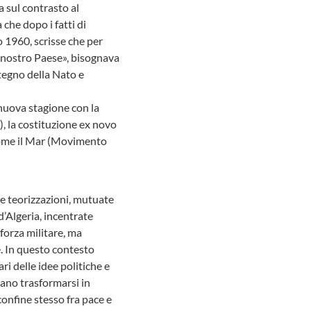
a sul contrasto al
 che dopo i fatti di
o 1960, scrisse che per
 nostro Paese», bisognava
ostegno della Nato e
 nuova stagione con la
), la costituzione ex novo
i come il Mar (Movimento
ve teorizzazioni, mutuate
 d’Algeria, incentrate
forza militare, ma
e. In questo contesto
ri delle idee politiche e
vano trasformarsi in
 confine stesso fra pace e