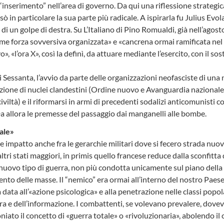
“inserimento” nell’area di governo. Da qui una riflessione strategic
in particolare la sua parte più radicale. A ispirarla fu Julius Evola
di un golpe di destra. Su L’Italiano di Pino Romualdi, già nell’agost
e forza sovversiva organizzata» e «cancrena ormai ramificata nel
o», «l’ora X», così la definì, da attuare mediante l’esercito, con il s
ni Sessanta, l’avvio da parte delle organizzazioni neofasciste di una
azione di nuclei clandestini (Ordine nuovo e Avanguardia nazionale
civiltà) e il riformarsi in armi di precedenti sodalizi anticomunist
Da allora le premesse del passaggio dai manganelli alle bombe.
tale»
te impatto anche fra le gerarchie militari dove si fecero strada nuo
altri stati maggiori, in primis quello francese reduce dalla sconfitta
 nuovo tipo di guerra, non più condotta unicamente sul piano della 
nto delle masse. Il “nemico” era ormai all’interno del nostro Paes
ata all’«azione psicologica» e alla penetrazione nelle classi popola
ltura e dell’informazione. I combattenti, se volevano prevalere, dove
oniato il concetto di «guerra totale» o «rivoluzionaria», abolendo il