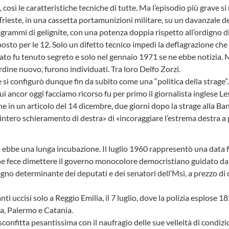
, così le caratteristiche tecniche di tutte. Ma l’episodio più grave si
ieste, in una cassetta portamunizioni militare, su un davanzale de
grammi di gelignite, con una potenza doppia rispetto all’ordigno di
osto per le 12. Solo un difetto tecnico impedì la deflagrazione che
ntato fu tenuto segreto e solo nel gennaio 1971 se ne ebbe notizia. 
Ordine nuovo, furono individuati. Tra loro Delfo Zorzi.
 si configurò dunque fin da subito come una “politica della strage”.
ui ancor oggi facciamo ricorso fu per primo il giornalista inglese L
che in un articolo del 14 dicembre, due giorni dopo la strage alla B
l’intero schieramento di destra» di «incoraggiare l’estrema destra a 
ebbe una lunga incubazione. Il luglio 1960 rappresentò una data 
he fece dimettere il governo monocolore democristiano guidato d
tegno determinante dei deputati e dei senatori dell’Msi, a prezzo di 
i uccisi solo a Reggio Emilia, il 7 luglio, dove la polizia esplose 18
ta, Palermo e Catania.
sconfitta pesantissima con il naufragio delle sue velleità di condi