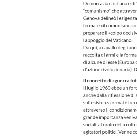
Democrazia cristiana e di 
“comunismo” che attraversò 
Genova delineò l’esigenza 
fermare «il comunismo com
preparare il «colpo decisiv
l’appoggio del Vaticano.
Da qui, a cavallo degli an
raccolta di armi e la form
di alcune di esse (Europa 
d’azione rivoluzionaria). 
Il concetto di «guerra to
Il luglio 1960 ebbe un for
anche dalla riflessione di 
sull’esistenza ormai di un
attraverso il condizioname
grande importanza veniva d
sociali, al ruolo della cu
agitatori politici. Venne c