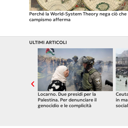
Perché la World-System Theory nega ciò che i
campismo afferma
ULTIMI ARTICOLI
el diritto ad
Locarno. Due presidi per la
Ceuta
Palestina. Per denunciare il
in ma
genocidio e le complicità
socia