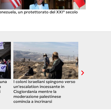
enezuela, un protettorato del XXI° secolo
 una
I coloni israeliani spingono verso
Perché la Worl
n
un’escalation incessante in
Theory nega ciò
i
Cisgiordania mentre la
afferma
moderazione palestinese
comincia a incrinarsi