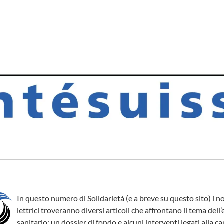
In questo numero di Solidarietà (e a breve su questo sito) i nos
lettrici troveranno diversi articoli che affrontano il tema del
sanitario: un dossier di fondo e alcuni interventi legati alla