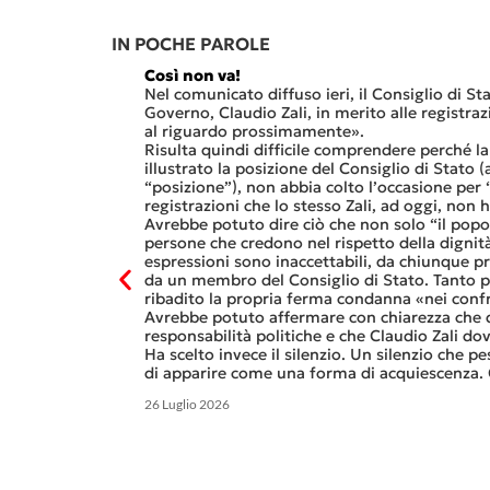
IN POCHE PAROLE
Così non va!
vuoto che è
Nel comunicato diffuso ieri, il Consiglio di Sta
alley ticinese, ed
Governo, Claudio Zali, in merito alle registra
Sa di Paradiso.
al riguardo prossimamente».
 che
Risulta quindi difficile comprendere perché l
nale del termine,
illustrato la posizione del Consiglio di Stato
da sostanzialmente
“posizione”), non abbia colto l’occasione per
”).
registrazioni che lo stesso Zali, ad oggi, non 
lli affiderà
Avrebbe potuto dire ciò che non solo “il popolo
 A CARONA
IL FUTURO DELLA POLITICA
e delle
persone che credono nel rispetto della dignità
CANTONE
espressioni sono inaccettabili, da chiunque 
Gucci e Kering.
da un membro del Consiglio di Stato. Tanto pi
alle
ribadito la propria ferma condanna «nei confr
olare sotto forma
Avrebbe potuto affermare con chiarezza che d
lia e in Francia.
responsabilità politiche e che Claudio Zali d
Ha scelto invece il silenzio. Un silenzio che pe
di apparire come una forma di acquiescenza. 
26 Luglio 2026