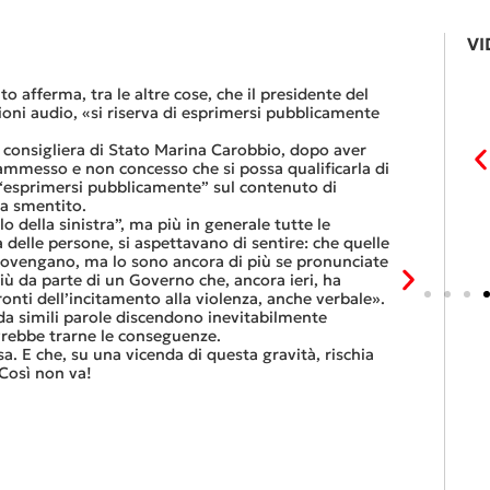
VI
Le FFS com
to afferma, tra le altre cose, che il presidente del
«Se non dov
zioni audio, «si riserva di esprimersi pubblicamente
dovesse rest
lavoro nel r
a consigliera di Stato Marina Carobbio, dopo aver
Così si conc
 (ammesso e non concesso che si possa qualificarla di
nell’ultima 
 “esprimersi pubblicamente” sul contenuto di
Quali sono l
ha smentito.
entro otto g
 della sinistra”, ma più in generale tutte le
Viaggiatori
 ENERGETICA DEL
UNA MULTA DISSUASIVA PER I CONSIGLIERI DI
 delle persone, si aspettavano di sentire: che quelle
trasferimen
STATO
provengano, ma lo sono ancora di più se pronunciate
franchi al 
ù da parte di un Governo che, ancora ieri, ha
Questa è l’”
onti dell’incitamento alla violenza, anche verbale».
continuare 
a simili parole discendono inevitabilmente
Tutte balle
ovrebbe trarne le conseguenze.
questo, ora
sa. E che, su una vicenda di questa gravità, rischia
che non si p
Così non va!
6 Luglio 2026