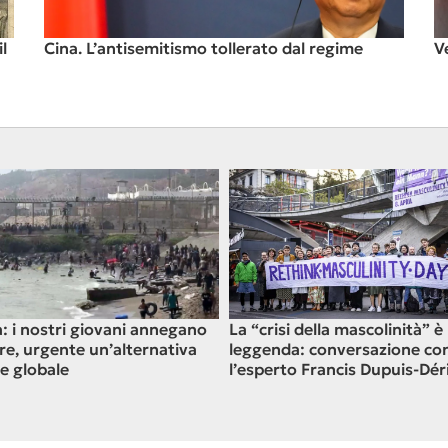
l
Cina. L’antisemitismo tollerato dal regime
V
: i nostri giovani annegano
La “crisi della mascolinità” è
re, urgente un’alternativa
leggenda: conversazione co
le globale
l’esperto Francis Dupuis-Dér