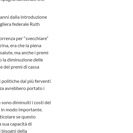
0 anni dalla introduzione
igliera federale Ruth
correnza per “svecchiare”
rina, era che la piena
 salute, ma anche i premi
o la diminuzione delle
ne dei premi di cassa
i politiche dai più ferventi
nza avrebbero portato i
 sono diminuiti i costi del
i in modo importante.
rticolare se questo
a sua capacità di
 bisogni della