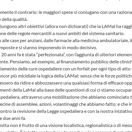
amente il contrario: le maggiori spese si coniugano con una raziona
della qualità.
iungono altri obiettivi (allora non dichiarati) che la LAMal ha ra
one delle regole mercantili a nuovi ambiti del sistema sanitario.
o alle case per anziani, dalle farmacie alla medicina ambulatoriale, il
 imposte e si stanno imponendo in modo decisivo.
0 anni fa è stata “perfezionata”, con l’aggiunta di ulteriori element
ente. Pensiamo, ad esempio, al finanziamento pubblico delle clinic
ziamento delle cure ospedaliere con un forfait per ogni tipo di atto 
ncor più micidiale la logica della LAMal: senza che le forze politich
avessero da ridire e abbozzassero una qualsiasi forma di efficace op
nti della LaMal alla base delle questioni di cui ci stiamo occupan
ospedaliera, attraverso una mobilitazione che abbiamo cominciato 
ine di assemblee, azioni, volantinaggi che abbiamo fatto; e che in
ontro la revisione della Legge ospedaliera e con la nostra iniziativa
e due anni fa.
otta non è frutto di una visione localistica, regionalistica o di me