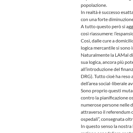
popolazione.
In realtà è successo esatt
con una forte diminuzione 
A tutto questo però si agg
così riassumere: l’espansi
Così, dalle cure a domicili
logica mercantile si sono
Naturalmente la LAMal di 2
sua logica, ancora più pot
all’introduzione del finan
DRG). Tutto cioè ha reso a
dell’area social-liberale 
Sono proprio questi mutame
contro la pianificazione 
numerose persone nelle dec
attraverso il referendum c
ospedali”, consegnata oltr
In questo senso la nostra l