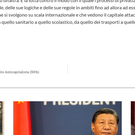
un’altra. È la lotta contro il modo con il quale i processi di privat
e, delle sue logiche e delle sue regole in ambiti fino ad allora ad e
he si svolgono su scala internazionale e che vedono il capitale attac
a quello sanitario a quello scolastico, da quello dei trasporti a quel
tito Anticapitalista (NPA)