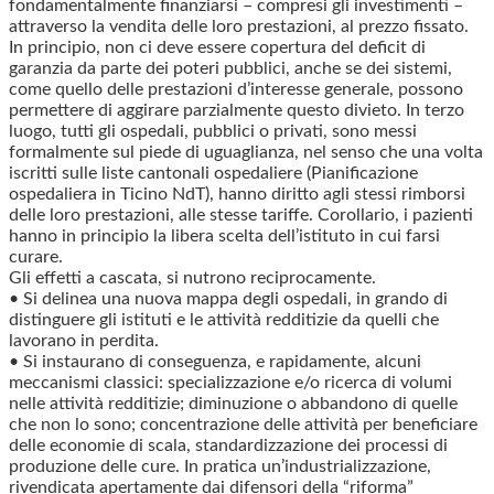
fondamentalmente finanziarsi – compresi gli investimenti –
attraverso la vendita delle loro prestazioni, al prezzo fissato.
In principio, non ci deve essere copertura del deficit di
garanzia da parte dei poteri pubblici, anche se dei sistemi,
come quello delle prestazioni d’interesse generale, possono
permettere di aggirare parzialmente questo divieto. In terzo
luogo, tutti gli ospedali, pubblici o privati, sono messi
formalmente sul piede di uguaglianza, nel senso che una volta
iscritti sulle liste cantonali ospedaliere (Pianificazione
ospedaliera in Ticino NdT), hanno diritto agli stessi rimborsi
delle loro prestazioni, alle stesse tariffe. Corollario, i pazienti
hanno in principio la libera scelta dell’istituto in cui farsi
curare.
Gli effetti a cascata, si nutrono reciprocamente.
• Si delinea una nuova mappa degli ospedali, in grando di
distinguere gli istituti e le attività redditizie da quelli che
lavorano in perdita.
• Si instaurano di conseguenza, e rapidamente, alcuni
meccanismi classici: specializzazione e/o ricerca di volumi
nelle attività redditizie; diminuzione o abbandono di quelle
che non lo sono; concentrazione delle attività per beneficiare
delle economie di scala, standardizzazione dei processi di
produzione delle cure. In pratica un’industrializzazione,
rivendicata apertamente dai difensori della “riforma”