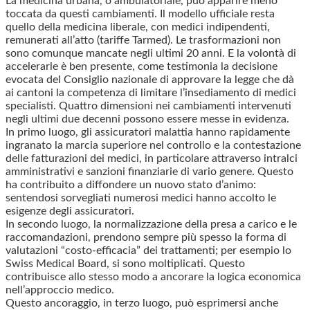
La medicina urbana, o ambulatoriale, può apparire meno
toccata da questi cambiamenti. Il modello ufficiale resta
quello della medicina liberale, con medici indipendenti,
remunerati all’atto (tariffe Tarmed). Le trasformazioni non
sono comunque mancate negli ultimi 20 anni. E la volontà di
accelerarle è ben presente, come testimonia la decisione
evocata del Consiglio nazionale di approvare la legge che dà
ai cantoni la competenza di limitare l’insediamento di medici
specialisti. Quattro dimensioni nei cambiamenti intervenuti
negli ultimi due decenni possono essere messe in evidenza.
In primo luogo, gli assicuratori malattia hanno rapidamente
ingranato la marcia superiore nel controllo e la contestazione
delle fatturazioni dei medici, in particolare attraverso intralci
amministrativi e sanzioni finanziarie di vario genere. Questo
ha contribuito a diffondere un nuovo stato d’animo:
sentendosi sorvegliati numerosi medici hanno accolto le
esigenze degli assicuratori.
In secondo luogo, la normalizzazione della presa a carico e le
raccomandazioni, prendono sempre più spesso la forma di
valutazioni “costo-efficacia” dei trattamenti; per esempio lo
Swiss Medical Board, si sono moltiplicati. Questo
contribuisce allo stesso modo a ancorare la logica economica
nell’approccio medico.
Questo ancoraggio, in terzo luogo, può esprimersi anche