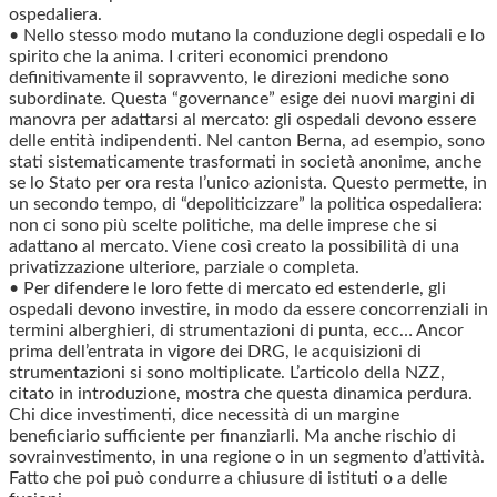
ospedaliera.
• Nello stesso modo mutano la conduzione degli ospedali e lo
spirito che la anima. I criteri economici prendono
definitivamente il sopravvento, le direzioni mediche sono
subordinate. Questa “governance” esige dei nuovi margini di
manovra per adattarsi al mercato: gli ospedali devono essere
delle entità indipendenti. Nel canton Berna, ad esempio, sono
stati sistematicamente trasformati in società anonime, anche
se lo Stato per ora resta l’unico azionista. Questo permette, in
un secondo tempo, di “depoliticizzare” la politica ospedaliera:
non ci sono più scelte politiche, ma delle imprese che si
adattano al mercato. Viene così creato la possibilità di una
privatizzazione ulteriore, parziale o completa.
• Per difendere le loro fette di mercato ed estenderle, gli
ospedali devono investire, in modo da essere concorrenziali in
termini alberghieri, di strumentazioni di punta, ecc… Ancor
prima dell’entrata in vigore dei DRG, le acquisizioni di
strumentazioni si sono moltiplicate. L’articolo della NZZ,
citato in introduzione, mostra che questa dinamica perdura.
Chi dice investimenti, dice necessità di un margine
beneficiario sufficiente per finanziarli. Ma anche rischio di
sovrainvestimento, in una regione o in un segmento d’attività.
Fatto che poi può condurre a chiusure di istituti o a delle