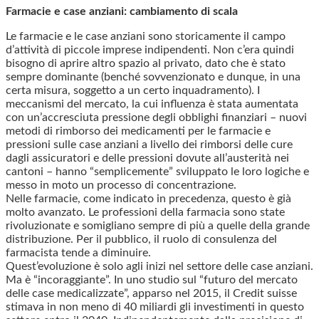
Farmacie e case anziani: cambiamento di scala
Le farmacie e le case anziani sono storicamente il campo
d’attività di piccole imprese indipendenti. Non c’era quindi
bisogno di aprire altro spazio al privato, dato che è stato
sempre dominante (benché sovvenzionato e dunque, in una
certa misura, soggetto a un certo inquadramento). I
meccanismi del mercato, la cui influenza è stata aumentata
con un’accresciuta pressione degli obblighi finanziari – nuovi
metodi di rimborso dei medicamenti per le farmacie e
pressioni sulle case anziani a livello dei rimborsi delle cure
dagli assicuratori e delle pressioni dovute all’austerità nei
cantoni – hanno “semplicemente” sviluppato le loro logiche e
messo in moto un processo di concentrazione.
Nelle farmacie, come indicato in precedenza, questo è già
molto avanzato. Le professioni della farmacia sono state
rivoluzionate e somigliano sempre di più a quelle della grande
distribuzione. Per il pubblico, il ruolo di consulenza del
farmacista tende a diminuire.
Quest’evoluzione è solo agli inizi nel settore delle case anziani.
Ma è “incoraggiante”. In uno studio sul “futuro del mercato
delle case medicalizzate”, apparso nel 2015, il Credit suisse
stimava in non meno di 40 miliardi gli investimenti in questo