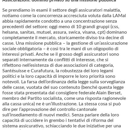
Assicurazioni: dominio privato su una missione pubblica
Se prendiamo in esami il settore degli assicuratori malattia,
notiamo come la concorrenza accresciuta voluta dalla LAMal
abbia rapidamente condotto a una concentrazione senza
precedenti del settore: oggi meno di 10 grandi gruppi (css,
helsana, sanitas, mutuel, assura, swica, visana, cpt) dominano
completamente il mercato, storicamente diviso tra decine di
casse. Una missione pubblica – la gestione di un’assicurazione
sociale obbligatoria – è così tra le mani di un oligopolio di
interessi privati. Anche se il grosso degli assicuratori sono
separati internamente da conflitti di interesse, che si
riflettono nell’esistenza di due associazioni di categoria,
Santésuisse e Curafutura, la robustezza dei loro legami
politici e la loro capacità di imporre le loro priorità sono
notevoli. La farsa dell’ordinanza della legge sulla sorveglianza
delle casse, vuotata del suo contenuto (benché questa legge
fosse stata presentata dal consigliere federale Alain Berset,
membro del Partito socialista, come una risposta ragionevole
alla cassa unica) ne è un’illustrazione. La stessa cosa si può
dire per l’approvazione del controllo cantonale
sull’insediamento di nuovi medici. Senza parlare della loro
capacità di uccidere in grembo i tentativi di riforma del
sistema assicurativo, schiacciando le due iniziative per una