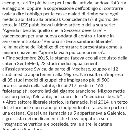
esempio, tariffe più basse per i medici attivia laddove l’offerta
è maggiore, oppure la soppressione dell’obbligo di contrarre
(vale a dire l’obbligo per le casse malati di rimborsare ogni
medico abilitato alla pratica). Coincidenza (?), il giorno del
voto, la NZZ pubblicava l’ultimo articolo della sua serie:
“Agenda liberale: quello che la Svizzera deve fare” –
vademecum per una nuova ondata di contro-riforme in
Svizzera- intitolato “Per una sistema sanitario liberale”:
l’eliminazione dell’obbligo di contrarre è presentata come la
misura chiave per “aprire la via a più concorrenza”…
• Fine settembre 2015, la stampa faceva eco all’acquisto della
catena SentéMed, 23 studi medici appartenenti
all’assicuratore Swica, da parte di Medbase, gruppo di 12
studi medici appartenenti alla Migros. Ne risulta un’impresa
di 35 studi medici di gruppi che impiegano più di 500
professionisti della salute, di cui 217 medici e 163
fisioterapisti, controllati dal gigante arancione. Migros mette
così un piede, d’elefante, nel cuore della “medicina liberale”…
• Altro settore liberale storico, le farmacie. Nel 2014, un terzo
delle farmacie non erano più indipendenti e facevano parte di
una catena. Quasi una farmacia su 5 apparteneva a Galenica,
il grossista dei medicamenti che ha sviluppato la sua
integrazione verticale e possiede, tra le altre, le catene
Amavita e Sunstore.