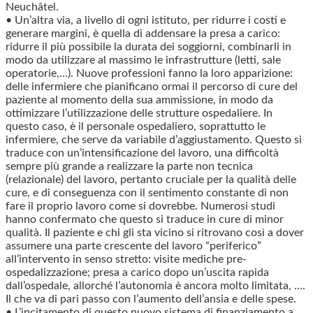
Neuchâtel.
• Un’altra via, a livello di ogni istituto, per ridurre i costi e
generare margini, è quella di addensare la presa a carico:
ridurre il più possibile la durata dei soggiorni, combinarli in
modo da utilizzare al massimo le infrastrutture (letti, sale
operatorie,…). Nuove professioni fanno la loro apparizione:
delle infermiere che pianificano ormai il percorso di cure del
paziente al momento della sua ammissione, in modo da
ottimizzare l’utilizzazione delle strutture ospedaliere. In
questo caso, è il personale ospedaliero, soprattutto le
infermiere, che serve da variabile d’aggiustamento. Questo si
traduce con un’intensificazione del lavoro, una difficoltà
sempre più grande a realizzare la parte non tecnica
(relazionale) del lavoro, pertanto cruciale per la qualità delle
cure, e di conseguenza con il sentimento constante di non
fare il proprio lavoro come si dovrebbe. Numerosi studi
hanno confermato che questo si traduce in cure di minor
qualità. Il paziente e chi gli sta vicino si ritrovano così a dover
assumere una parte crescente del lavoro “periferico”
all’intervento in senso stretto: visite mediche pre-
ospedalizzazione; presa a carico dopo un’uscita rapida
dall’ospedale, allorché l’autonomia è ancora molto limitata, ….
Il che va di pari passo con l’aumento dell’ansia e delle spese.
• L’incitamento di questo nuovo sistema di finanziamento a