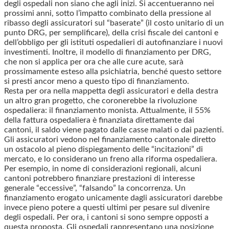
degli ospedali non siano che agli inizi. Si accentueranno nei
prossimi anni, sotto l’impatto combinato della pressione al
ribasso degli assicuratori sul “baserate” (il costo unitario di un
punto DRG, per semplificare), della crisi fiscale dei cantoni e
dell’obbligo per gli istituti ospedalieri di autofinanziare i nuovi
investimenti. Inoltre, il modello di finanziamento per DRG,
che non si applica per ora che alle cure acute, sarà
prossimamente esteso alla psichiatria, benché questo settore
si presti ancor meno a questo tipo di finanziamento.
Resta per ora nella mappetta degli assicuratori e della destra
un altro gran progetto, che coronerebbe la rivoluzione
ospedaliera: il finanziamento monista. Attualmente, il 55%
della fattura ospedaliera è finanziata direttamente dai
cantoni, il saldo viene pagato dalle casse malati o dai pazienti.
Gli assicuratori vedono nel finanziamento cantonale diretto
un ostacolo al pieno dispiegamento delle “incitazioni” di
mercato, e lo considerano un freno alla riforma ospedaliera.
Per esempio, in nome di considerazioni regionali, alcuni
cantoni potrebbero finanziare prestazioni di interesse
generale “eccessive”, “falsando” la concorrenza. Un
finanziamento erogato unicamente dagli assicuratori darebbe
invece pieno potere a questi ultimi per pesare sul divenire
degli ospedali. Per ora, i cantoni si sono sempre opposti a
questa proposta. Gli ospedali rappresentano una posizione