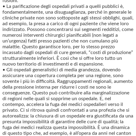
fusioni.
• La parificazione degli ospedali privati a quelli pubblici è,
fondamentalmente, una disuguaglianza, perché in generale le
cliniche private non sono sottoposte agli stessi obblighi, quali,
ad esempio, la presa a carico di ogni paziente che viene loro
indirizzato. Possono concentrarsi sui segmenti redditizi, come
numerosi interventi chirurgici pianificabili (non legati a
un’urgenza) fatti presso pazienti che non cumulano più
malattie. Questo garantisce loro, per lo stesso prezzo
incassato dagli ospedali di cure generali, “costi di produzione”
strutturalmente inferiori. È così che si offre loro tutto un
nuovo territorio di investimenti e di espansione.
• Gli ospedali generalistici di media grandezza, dovendo
assicurare una copertura completa per una regione, sono
sovente i più in difficoltà. Raggruppamenti regionali, aumento
della pressione interna per ridurre i costi ne sono le
conseguenze. Questo può contribuire alla marginalizzazione
di regioni nelle quali si sopprime un ospedale. E, nel
contempo, accelera la fuga dei medici ospedalieri verso il
privato. Ci si ritrova quindi confrontati a una profezia che si
autorealizza: la chiusura di un ospedale era giustificata da una
presunta impossibilità di garantire delle cure di qualità; la
fuga dei medici realizza questa impossibilità. È una dinamica
di questo tipo che, ad esempio, è all’opera da anni nel canton