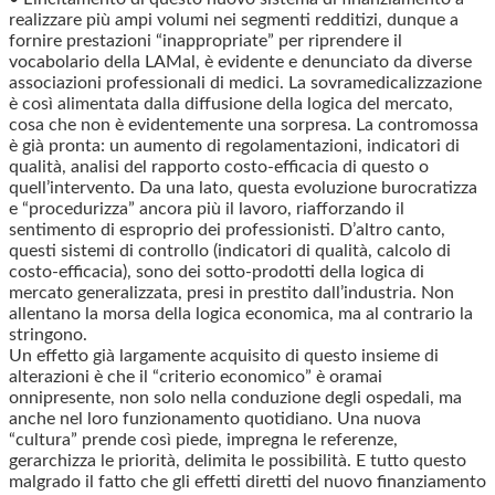
realizzare più ampi volumi nei segmenti redditizi, dunque a
fornire prestazioni “inappropriate” per riprendere il
vocabolario della LAMal, è evidente e denunciato da diverse
associazioni professionali di medici. La sovramedicalizzazione
è così alimentata dalla diffusione della logica del mercato,
cosa che non è evidentemente una sorpresa. La contromossa
è già pronta: un aumento di regolamentazioni, indicatori di
qualità, analisi del rapporto costo-efficacia di questo o
quell’intervento. Da una lato, questa evoluzione burocratizza
e “procedurizza” ancora più il lavoro, riafforzando il
sentimento di esproprio dei professionisti. D’altro canto,
questi sistemi di controllo (indicatori di qualità, calcolo di
costo-efficacia), sono dei sotto-prodotti della logica di
mercato generalizzata, presi in prestito dall’industria. Non
allentano la morsa della logica economica, ma al contrario la
stringono.
Un effetto già largamente acquisito di questo insieme di
alterazioni è che il “criterio economico” è oramai
onnipresente, non solo nella conduzione degli ospedali, ma
anche nel loro funzionamento quotidiano. Una nuova
“cultura” prende così piede, impregna le referenze,
gerarchizza le priorità, delimita le possibilità. E tutto questo
malgrado il fatto che gli effetti diretti del nuovo finanziamento