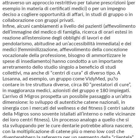
attraverso un approccio restrittivo per talune prescrizioni (per
esempio in materia di certificati medici) o per un impegno
deciso a cogliere opportunità di affari, in studi di gruppo o in
collaborazione con gruppi privati.
Infine, alcuni cambiamenti a livello dei pazienti (affievolimento
dell’immagine del medico di famiglia, ricerca di orari estesi in
reazione all’estensione degli obblighi di lavori e del
pendolarismo, abitudine ad un’accessibilità immediata) e dei
medici (femminilizzazione, affievolimento della concezione
vocazionale della professione, bisogno di ammortizzare le
spese di insediamento) hanno condotto a un importante
arretramento dello studio singolo a beneficio di studi
collettivi, ma anche di “centri di cura” di diverso tipo. A
Losanna, ad esempio, un gruppo come VidyMed, pu?o
contare in tre struttura diverse, circa 80 “prestatori di cure”,
in maggioranza medici, azionisti del gruppo e 180 impiegati.
L’arrivo di Migros prospetta un possibile passaggio a un’altra
dimensione: lo sviluppo di autentiche catene nazionali, in
sinergia con i mercati del wellness e del fitness (i centri salute
della Migros sono sovente istallati all’interno o nelle vicinanze
dei loro centri fitness). Un processo analogo a quello che si
sta sviluppando per le cure dentarie potrebbe allora nascere,
con la moltiplicazione di catene più o meno low cost che
diventerebbero la referenza per un segmento della “clientela”.