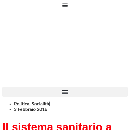
Vai
al
contenuto
Politica
,
Socialità
3 Febbraio 2016
Il sistema sanitario a