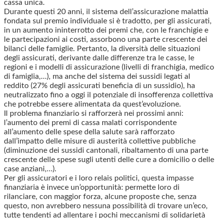
cassa unica.
Durante questi 20 anni, il sistema dell’assicurazione malattia
fondata sul premio individuale si è tradotto, per gli assicurati,
in un aumento ininterrotto dei premi che, con le franchigie e
le partecipazioni ai costi, assorbono una parte crescente dei
bilanci delle famiglie. Pertanto, la diversità delle situazioni
degli assicurati, derivante dalle differenze tra le casse, le
regioni e i modelli di assicurazione (livelli di franchigia, medico
di famiglia,…), ma anche del sistema dei sussidi legati al
reddito (27% degli assicurati beneficia di un sussidio), ha
neutralizzato fino a oggi il potenziale di insofferenza collettiva
che potrebbe essere alimentata da quest’evoluzione.
Il problema finanziario si rafforzerà nei prossimi anni:
l’aumento dei premi di cassa malati corrispondente
all’aumento delle spese della salute sarà rafforzato
dall’impatto delle misure di austerità collettive pubbliche
(diminuzione dei sussidi cantonali, ribaltamento di una parte
crescente delle spese sugli utenti delle cure a domicilio o delle
case anziani,…).
Per gli assicuratori e i loro relais politici, questa impasse
finanziaria è invece un’opportunità: permette loro di
rilanciare, con maggior forza, alcune proposte che, senza
questo, non avrebbero nessuna possibilità di trovare un’eco,
tutte tendenti ad allentare i pochi meccanismi di solidarietà