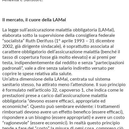
Il mercato, il cuore della LAMal
La legge sull’assicurazione malattia obbligatoria (LAMal),
elaborata sotto la supervisione della consigliera federale
“socialista” Ruth Derifuss (1° aprile 1993 – 31 dicembre
2002, già dirigente sindacale), è soprattutto associata al
carattere obbligatorio dell’assicurazione malattia (benché il
tasso di copertura fosse già molto elevato) e ai premi per
testa, indipendentemente dal reddito e senza “partecipazioni
padronali”, vale a dire senza salario indiretto versato per
coprire le spese relativa alla salute.
Un’altra dimensione della LAMal, centrata sul sistema
sanitario stesso, ha attirato meno l’attenzione. Il suo principio
è formulato nell’articolo 32, capoverso 1, che indica come le
prestazioni prese a carico dall’assicurazione malattia
obbligatoria “devono essere efficaci, appropriate ed
economiche”. Questo può sembrare evidente: i trattamenti
rimborsati devono avere un effetto benefico (essere efficaci),
rispondere a un bisogno (essere appropriati) e avere un costo
“ragionevole” (essere economici). In realtà questo principio
tende a fare del “costo” la misura di ogni cosa, compreso ciò