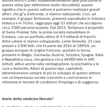
settore entro il 2040. Indipendentemente dalla precisione di
questa stima (per definizione molto discutibile), questo
significa che in questo settore si potranno realizzare grandi
affari, che gi”a d’altronde, si stanno realizzando. Così, ad
esempio, il gruppo Tertianum, presente soprattutto in Svizzera
tedesca e in Ticino, raggruppa oggi 53 istituti che accolgono
circa 3’000 persone anziane. Dal 2013, Tertianum è proprietà
di Swiss Premier Site, la prima società immobiliare in
Svizzera, con un portfolio attivo di 9.9 miliardi di franchi.
Altre catene si stanno sviluppando, come Senevita, 21 case
anziani e 2’300 letti, che fa parte dal 2014 di ORPEA, un
gruppo europeo di origine francese, quotato in borsa,
presente in Belgio, Germania, Austria, Svizzera, Spagna, Italia
e Repubblica ceca, che gestisce circa 68’000 letti in 690
istituti, attivo anche nella reintegrazione, la psichiatria e le
cure a domicilio. Attori di questo tipo, capitalisti,
determineranno sempre di più lo sviluppo di questo settore
con un’importanza sociale crescente e costruiranno le
referenze in termini di condizioni d’impiego e di soggiorno.
Avete detto medicina liberale?