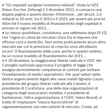
• “Gli ospedali zurighesi investono miliardi”, titola la NZZ
(Neue Zurcher Zeitung) il 2 dicembre 2015, e consacra una
doppia pagina a questo dossier d’interesse… per alcuni. 2.6
miliardi in 10 anni, tra il 2013 e il 2023, per essere più precisi.
Allorché il nuovo modello di finanziamento degli ospedali è
entrato in vigore nel 2012…
• Lo stesso quotidiano, constatava, una settimana dopo (9.12)
che “regna un clima da cercatori d’oro tra le imprese che
offrono cure a domicilio. Non esiste praticamente alcun altro
mercato per cui le previsioni di crescita sono altrettanto
sicure”. Il finanziamento delle cure, anche in questo ambito,
ha un nuovo modello di finanziamento dal 2011…
• Il 18 dicembre, la maggioranza liberal-radicale e UDC del
Consiglio nazionale approvava il progetto di legge che
assegna durevolmente competenza ai cantoni per limitare
l’insediamento di medici specialistici. Per quei settori della
destra organicamente legati alle casse malati (Ignazio Cassis,
presidente del gruppo liberal-radicale alla Camere, è
presidente di Curafutura, una delle due organizzazioni di
categoria degli assicuratori malattia; il presidente di
Santesuisse, l’altra organizzazione, è l’UDC Heinz Brand), si
tratta di rimpiazzare “misure burocratiche” di
regolamentazione con meccanismi di mercato. Come, ad