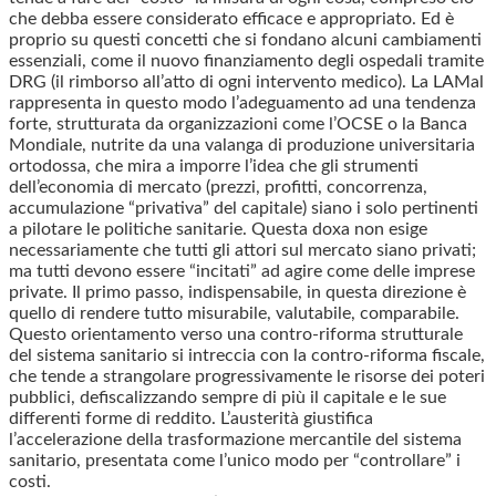
che debba essere considerato efficace e appropriato. Ed è
proprio su questi concetti che si fondano alcuni cambiamenti
essenziali, come il nuovo finanziamento degli ospedali tramite
DRG (il rimborso all’atto di ogni intervento medico). La LAMal
rappresenta in questo modo l’adeguamento ad una tendenza
forte, strutturata da organizzazioni come l’OCSE o la Banca
Mondiale, nutrite da una valanga di produzione universitaria
ortodossa, che mira a imporre l’idea che gli strumenti
dell’economia di mercato (prezzi, profitti, concorrenza,
accumulazione “privativa” del capitale) siano i solo pertinenti
a pilotare le politiche sanitarie. Questa doxa non esige
necessariamente che tutti gli attori sul mercato siano privati;
ma tutti devono essere “incitati” ad agire come delle imprese
private. Il primo passo, indispensabile, in questa direzione è
quello di rendere tutto misurabile, valutabile, comparabile.
Questo orientamento verso una contro-riforma strutturale
del sistema sanitario si intreccia con la contro-riforma fiscale,
che tende a strangolare progressivamente le risorse dei poteri
pubblici, defiscalizzando sempre di più il capitale e le sue
differenti forme di reddito. L’austerità giustifica
l’accelerazione della trasformazione mercantile del sistema
sanitario, presentata come l’unico modo per “controllare” i
costi.