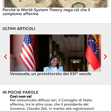
Perché la World-System Theory nega ciò che il
campismo afferma
ULTIMI ARTICOLI
Venezuela, un protettorato del XXI° secolo
C’è
ali
IN POCHE PAROLE
Così non va!
Le FFS
che no
Nel comunicato diffuso ieri, il Consiglio di Stato
«Se no
afferma, tra le altre cose, che il presidente del
offerte
sorti
Governo, Claudio Zali, in merito alle registrazioni