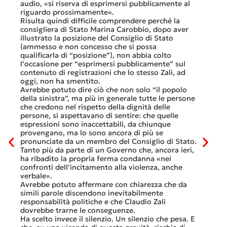
dovesse
audio, «si riserva di esprimersi pubblicamente al
luglio 
di
riguardo prossimamente».
lavoro 
Risulta quindi difficile comprendere perché la
mesi.»
consigliera di Stato Marina Carobbio, dopo aver
Così si
illustrato la posizione del Consiglio di Stato
FFS Car
ienda
(ammesso e non concesso che si possa
nell’ul
 né
qualificarla di “posizione”), non abbia colto
colloqu
l’occasione per “esprimersi pubblicamente” sul
Quali s
nte
contenuto di registrazioni che lo stesso Zali, ad
quali i
i
oggi, non ha smentito.
otto gi
Avrebbe potuto dire ciò che non solo “il popolo
consist
he
della sinistra”, ma più in generale tutte le persone
Viaggia
ltre
che credono nel rispetto della dignità delle
Lucern
n
persone, si aspettavano di sentire: che quelle
trasfer
ei
espressioni sono inaccettabili, da chiunque
che, do
provengano, ma lo sono ancora di più se
al mese
tinua
pronunciate da un membro del Consiglio di Stato.
Questa 
osa
Tanto più da parte di un Governo che, ancora ieri,
ripeter
occhi
ha ribadito la propria ferma condanna «nei
continu
confronti dell’incitamento alla violenza, anche
previst
ati
verbale».
Tutte b
Avrebbe potuto affermare con chiarezza che da
smante
simili parole discendono inevitabilmente
A ques
responsabilità politiche e che Claudio Zali
ricorda
ua a
dovrebbe trarne le conseguenze.
che non
Ha scelto invece il silenzio. Un silenzio che pesa. E
ma cert