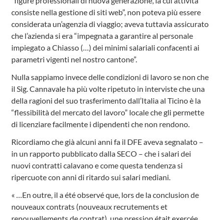
“figure professionali di nuova generazione, la cui attività
consiste nella gestione di siti web”, non poteva più essere
considerata un’agenzia di viaggio; aveva tuttavia assicurato
che l’azienda si era “impegnata a garantire al personale
impiegato a Chiasso (…) dei minimi salariali confacenti ai
parametri vigenti nel nostro cantone”.
Nulla sappiamo invece delle condizioni di lavoro se non che
il Sig. Cannavale ha più volte ripetuto in interviste che una
della ragioni del suo trasferimento dall’Italia al Ticino è la
“flessibilità del mercato del lavoro” locale che gli permette
di licenziare facilmente i dipendenti che non rendono.
Ricordiamo che già alcuni anni fa il DFE aveva segnalato –
in un rapporto pubblicato dalla SECO – che i salari dei
nuovi contratti calavano e come questa tendenza si
ripercuote con anni di ritardo sui salari mediani.
« …En outre, il a été observé que, lors de la conclusion de
nouveaux contrats (nouveaux recrutements et
renouvellements de contrat), une pression était exercée