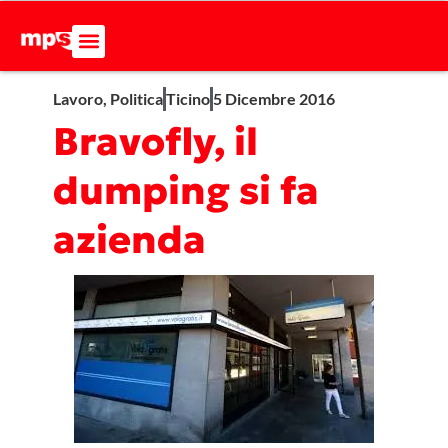
Lavoro
,
Politica
Ticino
5 Dicembre 2016
Bravofly, il
dumping si fa
azienda