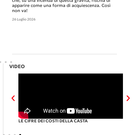
che, su una vicenda di questa gravità, rischia di
apparire come una forma di acquiescenza. Così
6 Luglio 
non va!
26 Luglio 2026
VIDEO
RI
LE CIFRE DEI COSTI DELLA CASTA
P