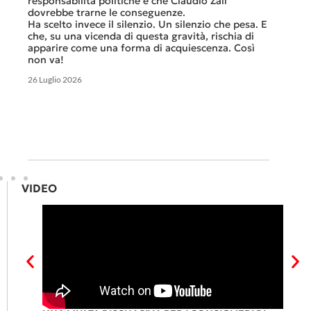
responsabilità politiche e che Claudio Zali
ricorda
ua a
dovrebbe trarne le conseguenze.
che non
Ha scelto invece il silenzio. Un silenzio che pesa. E
ma cert
che, su una vicenda di questa gravità, rischia di
apparire come una forma di acquiescenza. Così
6 Luglio 
non va!
26 Luglio 2026
VIDEO