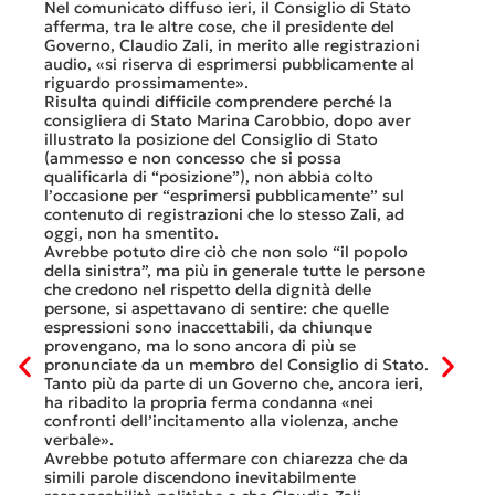
che no
Nel comunicato diffuso ieri, il Consiglio di Stato
«Se no
afferma, tra le altre cose, che il presidente del
offerte
sorti
Governo, Claudio Zali, in merito alle registrazioni
dovesse
audio, «si riserva di esprimersi pubblicamente al
luglio 
di
riguardo prossimamente».
lavoro 
Risulta quindi difficile comprendere perché la
mesi.»
consigliera di Stato Marina Carobbio, dopo aver
Così si
illustrato la posizione del Consiglio di Stato
FFS Car
ienda
(ammesso e non concesso che si possa
nell’ul
 né
qualificarla di “posizione”), non abbia colto
colloqu
l’occasione per “esprimersi pubblicamente” sul
Quali s
nte
contenuto di registrazioni che lo stesso Zali, ad
quali i
i
oggi, non ha smentito.
otto gi
Avrebbe potuto dire ciò che non solo “il popolo
consist
he
della sinistra”, ma più in generale tutte le persone
Viaggia
ltre
che credono nel rispetto della dignità delle
Lucern
n
persone, si aspettavano di sentire: che quelle
trasfer
ei
espressioni sono inaccettabili, da chiunque
che, do
provengano, ma lo sono ancora di più se
al mese
tinua
pronunciate da un membro del Consiglio di Stato.
Questa 
osa
Tanto più da parte di un Governo che, ancora ieri,
ripeter
occhi
ha ribadito la propria ferma condanna «nei
continu
confronti dell’incitamento alla violenza, anche
previst
ati
verbale».
Tutte b
Avrebbe potuto affermare con chiarezza che da
smante
simili parole discendono inevitabilmente
A ques