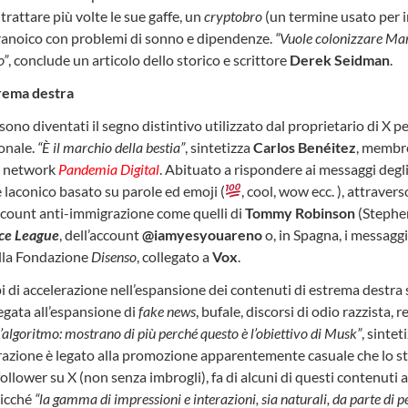
rattare più volte le sue gaffe, un
cryptobro
(un termine usato per i
aranoico con problemi di sonno e dipendenze.
“Vuole colonizzare Mart
o”
, conclude un articolo dello storico e scrittore
Derek Seidman
.
trema destra
sono diventati il segno distintivo utilizzato dal proprietario di X p
ionale.
“È il marchio della bestia”
, sintetizza
Carlos Benéitez
, membro
al network
Pandemia Digital
. Abituato a rispondere ai messaggi degli 
 laconico basato su parole ed emoji (
, cool, wow ecc. ), attraver
ccount anti-immigrazione come quelli di
Tommy Robinson
(Stephe
ce League
, dell’account
@iamyesyouareno
o, in Spagna, i messaggi
ella Fondazione
Disenso
, collegato a
Vox
.
i di accelerazione nell’espansione dei contenuti di estrema destra 
egata all’espansione di
fake news
, bufale, discorsi di odio razzista, r
algoritmo: mostrano di più perché questo è l’obiettivo di Musk”
, sintet
razione è legato alla promozione apparentemente casuale che lo s
ollower su X (non senza imbrogli), fa di alcuni di questi contenuti
osicché
“la gamma di impressioni e interazioni, sia naturali, da parte di 