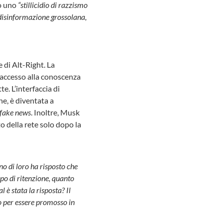
so uno
“stillicidio di razzismo
 disinformazione grossolana,
 di Alt-Right. La
i accesso alla conoscenza
e. L’interfaccia di
e, è diventata a
fake news
. Inoltre, Musk
to della rete solo dopo la
o di loro ha risposto che
mpo di ritenzione, quanto
l è stata la risposta? Il
mo per essere promosso in