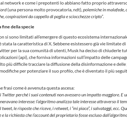
cial network e come i prepotenti lo abbiano fatto proprio attraver
lord
(una persona molto provocatoria, ndt)
, polemiche in malafede,
he, cospirazioni da cappello di paglia e sciocchezze cripto”
.
a fine della specie
on si sono limitati all’emergere di questo ecosistema internazionale
stata la caratteristica di X. Sebbene esistessero già vie limitate d
itter per la sua comunità di utenti, Musk ha deciso di chiuderle tutt
icazioni (api), che forniva informazioni sull’impatto delle campagn
più difficile tracciare la diffusione della disinformazione e delle
odifiche per potenziare il suo profilo, che è diventato il più segui
e frasi come è avvenuta questa ascesa:
i Twitter perché i suoi contenuti non avessero un impatto maggiore. E un
eneravano interesse: l’algoritmo analizza tale interesse attraverso il te
 tweet, le risposte che riceve, i retweet, i “mi piace”, i salvataggi, ecc. Qua
 e la richiesta che l’account del proprietario fosse escluso dall’algorit