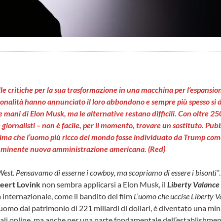
elle critiche per la sua trasformazione in una macchina per l’espansio
onalità hanno annunciato il loro abbondono e sempre più spesso si d
 mani di Elon Musk, ma le alternative restano difficili. Con oltre 250
e giornalisti – non è facile, per il momento, trovare un sostituto. Pubb
 prima che l’uomo più ricco del mondo fosse individuato da Trump c
mminente nuova amministrazione americana. (Red)
 West. Pensavamo di esserne i cowboy, ma scopriamo di essere i bisonti”
eert Lovink
non sembra applicarsi a Elon Musk, il
Liberty Valance
a internazionale, come il bandito del film
L’uomo che uccise Liberty V
’uomo dal patrimonio di 221 miliardi di dollari, è diventato una min
iali online, ma anche per una parte fondamentale dell’establishment