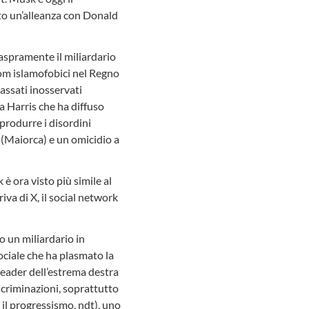
tto un’alleanza con Donald
aspramente il miliardario
grom islamofobici nel Regno
assati inosservati
a Harris che ha diffuso
iprodurre i disordini
(Maiorca) e un omicidio a
 è ora visto più simile al
iva di X, il social network
o un miliardario in
sociale che ha plasmato la
leader dell’estrema destra
iscriminazioni, soprattutto
il progressismo, ndt), uno