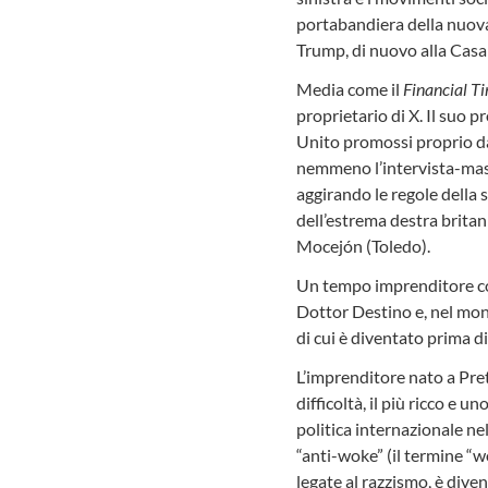
portabandiera della nuova
Trump, di nuovo alla Casa
Media come il
Financial T
proprietario di X. Il suo 
Unito promossi proprio da
nemmeno l’intervista-mass
aggirando le regole della s
dell’estrema destra brita
Mocejón (Toledo).
Un tempo imprenditore co
Dottor Destino e, nel mond
di cui è diventato prima d
L’imprenditore nato a Preto
difficoltà, il più ricco e 
politica internazionale ne
“anti-woke” (il termine “wo
legate al razzismo, è div