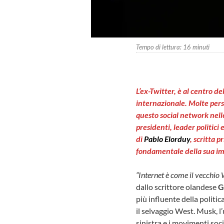
Tempo di lettura:
16
minuti
L’ex-Twitter, è al centro d
internazionale. Molte pers
questo social network nelle
presidenti, leader politici 
di
P
ablo Elorduy
, scritta
fondamentale della sua i
“Internet è come il vecchio
dallo scrittore olandese
G
più influente della politic
il selvaggio West. Musk, l
sinistra e i movimenti soc