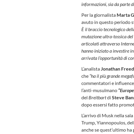
informazioni, sia da parte 
Per la giornalista
Marta G
avuto in questo periodo s
È il braccio tecnologico del
mutazione ultra-tossica del
articolati attraverso Interne
hanno iniziato a investire in
arrivata l’opportunità di co
L’analista
Jonathan Freed
che
“ha il più grande mega
commentatori e influence
l’anti-musulmano
“Europe
del
Breitbart
di
Steve Ba
dopo essersi fatto promoto
L’arrivo di Musk nella sala
Trump, Yiannopoulos, dell
anche se quest’ultimo ha po