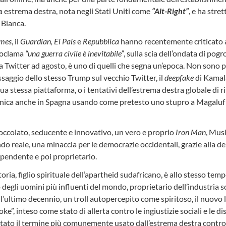
 estrema destra, nota negli Stati Uniti come
“Alt-Right”
, e ha stre
 Bianca.
imes
, il
Guardian,
El País
e
Repubblica
hanno recentemente criticato 
proclama
“una guerra civile è inevitabile”
, sulla scia dell’ondata di po
 Twitter ad agosto, è uno di quelli che segna un’epoca. Non sono p
aggio dello stesso Trump sul vecchio Twitter, il
deepfake
di Kamal
ua stessa piattaforma, o i tentativi dell’estrema destra globale di r
nnica anche in Spagna usando come pretesto uno stupro a Magaluf 
ccolato, seducente e innovativo, un vero e proprio
Iron Man
, Musk
o reale, una minaccia per le democrazie occidentali, grazie alla der
ipendente e poi proprietario.
ria, figlio spirituale dell’apartheid sudafricano, è allo stesso temp
uno degli uomini più influenti del mondo, proprietario dell’industria 
ll’ultimo decennio, un troll autopercepito come spiritoso, il nuovo 
ke”, inteso come stato di allerta contro le ingiustizie sociali e le d
entato il termine più comunemente usato dall’estrema destra contro 