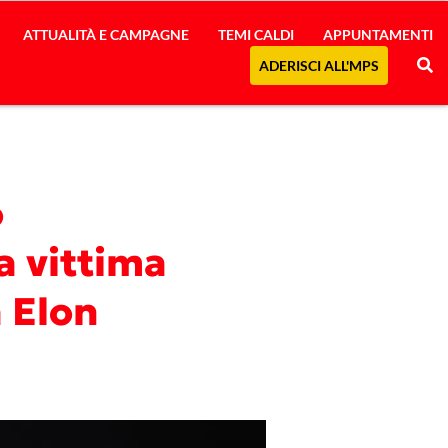
ATTUALITÀ E CAMPAGNE
TEMI CALDI
APPUNTAMENTI
ADERISCI ALL'MPS
o
a vittima
a Elon