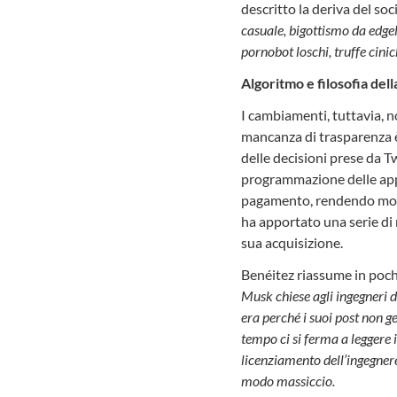
descritto la deriva del so
casuale, bigottismo da edge
pornobot loschi, truffe cinic
Algoritmo e filosofia dell
I cambiamenti, tuttavia, n
mancanza di trasparenza è 
delle decisioni prese da Tw
programmazione delle appl
pagamento, rendendo molto 
ha apportato una serie di m
sua acquisizione.
Benéitez riassume in poch
Musk chiese agli ingegneri d
era perché i suoi post non g
tempo ci si ferma a leggere il
licenziamento dell’ingegnere
modo massiccio.