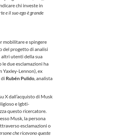
ndicare chi investe in
e e il suo ego è grande
er mobilitare e spingere
 del progetto di analisi
altri utenti della sua
so le due esclamazioni ha
n Yaxley-Lennon), ex
 di
Rubén Pulido
, analista
su X dall’acquisto di Musk
eligioso e lgbti-
izza questo ricercatore.
tesso Musk, la persona
 attraverso esclamazioni o
persone che ricevono queste