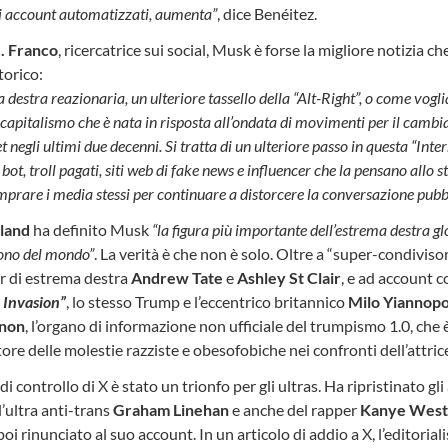
di account automatizzati, aumenta”
, dice Benéitez.
. Franco
, ricercatrice sui social, Musk è forse la migliore notizia c
torico:
la destra reazionaria, un ulteriore tassello della “Alt-Right”, o come vo
 capitalismo che è nata in risposta all’ondata di movimenti per il camb
t negli ultimi due decenni. Si tratta di un ulteriore passo in questa “Int
 bot, troll pagati, siti web di fake news e influencer che la pensano allo
mprare i media stessi per continuare a distorcere la conversazione pubb
land
ha definito Musk
“la figura più importante dell’estrema destra gl
fono del mondo”
. La verità è che non è solo. Oltre a “super-condivis
r di estrema destra
Andrew Tate
e
Ashley St Clair
, e ad account 
 Invasion”
, lo stesso Trump e l’eccentrico britannico
Milo Yiannop
nnon
, l’organo di informazione non ufficiale del trumpismo 1.0, che
re delle molestie razziste e obesofobiche nei confronti dell’attrice
 di controllo di X è stato un trionfo per gli ultras. Ha ripristinato g
’ultra anti-trans
Graham Linehan
e anche del rapper
Kanye West
i rinunciato al suo account. In un articolo di addio a X, l’editorial