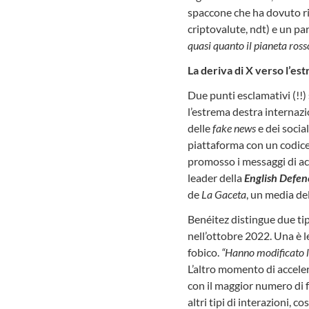
spaccone che ha dovuto rit
criptovalute, ndt) e un p
quasi quanto il pianeta ross
La deriva di X verso l’es
Due punti esclamativi (!!) 
l’estrema destra internaz
delle
fake news
e dei soci
piattaforma con un codice
promosso i messaggi di a
leader della
English Defen
de
La Gaceta
, un media d
Benéitez distingue due tip
nell’ottobre 2022. Una è l
fobico.
“Hanno modificato l’
L’altro momento di accele
con il maggior numero di f
altri tipi di interazioni, c