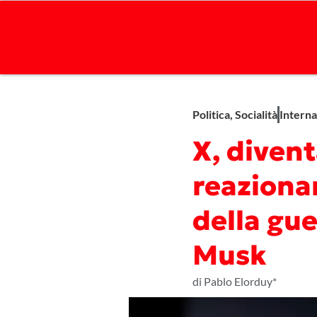
Politica
,
Socialità
Interna
X, diven
reaziona
della gue
Musk
di Pablo Elorduy*