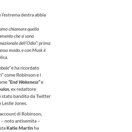
he l’estrema destra abbia
gliamo chiamare quella
iamento che si sono
ernazionale dell’Odio”: prima
 stesso modo, e con Musk è
lica.
obale”
e ha ricordato
ori” come Robinson e i
come
“End Wokeness”
e
oulos
, ex redattore
 è stato bandito da Twitter
 Leslie Jones.
li account di Robinson,
– noto antisemita –
ista
Katie Martin
ha