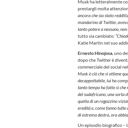
Musk ha letteralmente cost
prestargli molta attenzio
ancora che sia stato redditiz
mandarino di Twitter, aveva 
tanto potere a nessuno, no
tutto sia cambiato:
“Chiede
Katie Martin nel suo addio
Ernesto Hinojosa
, uno de
dopo che Twitter è diventa
commerciale del social ne
Musk è ciò che si ottiene q
decappottabile, lui ha compr
tanto tempo ha fatto sì che
del sudafricano, una sorta 
quella di un ragazzino vizia
eredità e, come fanno tutte qu
di estrema destra, ora abbiam
Un episodio biografico – la