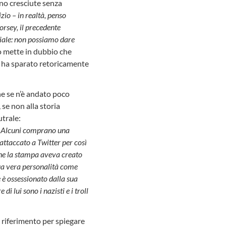
ano cresciute senza
io – in realtà, penso
orsey, il precedente
ziale: non possiamo dare
no mette in dubbio che
, ha sparato retoricamente
he se n’è andato poco
se non alla storia
trale:
i. Alcuni comprano una
 attaccato a Twitter per così
che la stampa aveva creato
sua vera personalità come
 è ossessionato dalla sua
di lui sono i nazisti e i troll
fa riferimento per spiegare