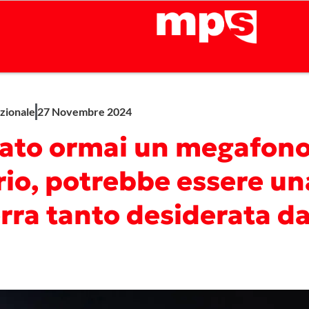
zionale
27 Novembre 2024
tato ormai un megafon
rio, potrebbe essere un
rra tanto desiderata d