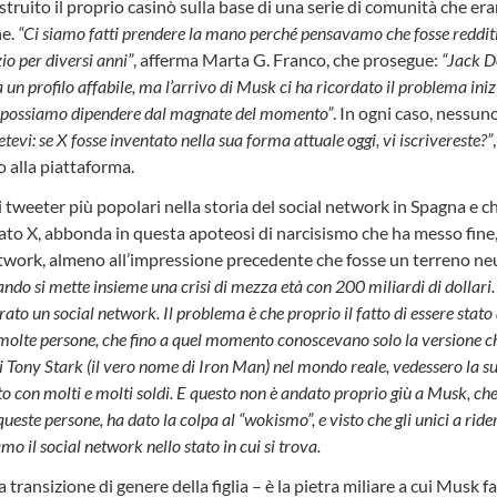
ruito il proprio casinò sulla base di una serie di comunità che er
ne.
“Ci siamo fatti prendere la mano perché pensavamo che fosse redditiz
io per diversi anni”
, afferma Marta G. Franco, che prosegue:
“Jack D
un profilo affabile, ma l’arrivo di Musk ci ha ricordato il problema ini
n possiamo dipendere dal magnate del momento”
. In ogni caso, nessu
tevi: se X fosse inventato nella sua forma attuale oggi, vi iscrivereste?”
 alla piattaforma.
i tweeter più popolari nella storia del social network in Spagna e c
to X, abbonda in questa apoteosi di narcisismo che ha messo fine, 
twork, almeno all’impressione precedente che fosse un terreno neu
uando si mette insieme una crisi di mezza età con 200 miliardi di dollar
ato un social network. Il problema è che proprio il fatto di essere stato
 molte persone, che fino a quel momento conoscevano solo la versione 
di Tony Stark (il vero nome di Iron Man) nel mondo reale, vedessero la 
to con molti e molti soldi. E questo non è andato proprio giù a Musk, che
este persone, ha dato la colpa al “wokismo”, e visto che gli unici a ridere 
o il social network nello stato in cui si trova.
 transizione di genere della figlia – è la pietra miliare a cui Musk 