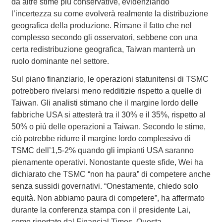
da altre stime più conservative, evidenziando
l’incertezza su come evolverà realmente la distribuzione
geografica della produzione. Rimane il fatto che nel
complesso secondo gli osservatori, sebbene con una
certa redistribuzione geografica, Taiwan manterrà un
ruolo dominante nel settore.
Sul piano finanziario, le operazioni statunitensi di TSMC
potrebbero rivelarsi meno redditizie rispetto a quelle di
Taiwan. Gli analisti stimano che il margine lordo delle
fabbriche USA si attesterà tra il 30% e il 35%, rispetto al
50% o più delle operazioni a Taiwan. Secondo le stime,
ciò potrebbe ridurre il margine lordo complessivo di
TSMC dell’1,5-2% quando gli impianti USA saranno
pienamente operativi. Nonostante queste sfide, Wei ha
dichiarato che TSMC “non ha paura” di competere anche
senza sussidi governativi. “Onestamente, chiedo solo
equità. Non abbiamo paura di competere”, ha affermato
durante la conferenza stampa con il presidente Lai,
come riportato dal Financial Times. Questa