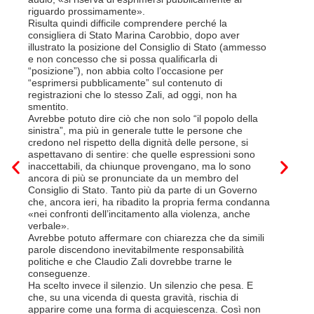
suo contra
riguardo prossimamente».
disdetta 
Risulta quindi difficile comprendere perché la
Così si c
consigliera di Stato Marina Carobbio, dopo aver
Cargo ha i
illustrato la posizione del Consiglio di Stato (ammesso
riorganizz
e non concesso che si possa qualificarla di
svoltisi i
“posizione”), non abbia colto l’occasione per
Quali son
“esprimersi pubblicamente” sul contenuto di
il lavora
registrazioni che lo stesso Zali, ad oggi, non ha
pena il l
smentito.
trasferim
Avrebbe potuto dire ciò che non solo “il popolo della
sede di 
sinistra”, ma più in generale tutte le persone che
prevede i
credono nel rispetto della dignità delle persone, si
salariale
aspettavano di sentire: che quelle espressioni sono
franchi a
inaccettabili, da chiunque provengano, ma lo sono
Questa è 
ancora di più se pronunciate da un membro del
ripetere c
Consiglio di Stato. Tanto più da parte di un Governo
a lavorar
che, ancora ieri, ha ribadito la propria ferma condanna
licenziam
«nei confronti dell’incitamento alla violenza, anche
Tutte bal
verbale».
di FFS Ca
Avrebbe potuto affermare con chiarezza che da simili
aggiunge 
parole discendono inevitabilmente responsabilità
Vito Corl
politiche e che Claudio Zali dovrebbe trarne le
non la mo
conseguenze.
professio
Ha scelto invece il silenzio. Un silenzio che pesa. E
che, su una vicenda di questa gravità, rischia di
6 Luglio 2
apparire come una forma di acquiescenza. Così non