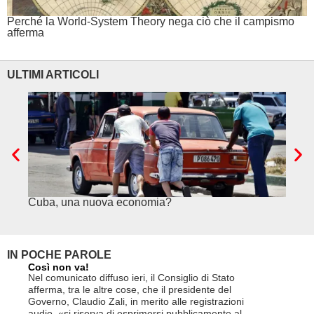
Perché la World-System Theory nega ciò che il campismo
afferma
ULTIMI ARTICOLI
Cuba, una nuova economia?
PSE e
genuf
IN POCHE PAROLE
Così non va!
Le FFS c
non si p
Nel comunicato diffuso ieri, il Consiglio di Stato
«Se non d
afferma, tra le altre cose, che il presidente del
(opzione 
Governo, Claudio Zali, in merito alle registrazioni
la lettera
audio, «si riserva di esprimersi pubblicamente al