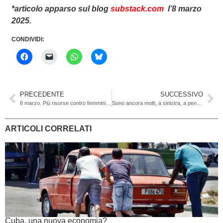
*articolo apparso sul blog
substack.com
l’8 marzo
2025.
CONDIVIDI:
PRECEDENTE
SUCCESSIVO
8 marzo. Più risorse contro femminicidi e violenze sulle donne
Sono ancora molti, a sinistra, a pensare che l’Ucraina abbia invaso la Russia…
ARTICOLI CORRELATI
Cuba, una nuova economia?