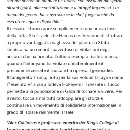
sembra ancora un menu di ristorante che lascia ampio spazio
all’ambiguità, alla contrattazione e a intoppi imprevisti. Un
menu del genere ha senso solo se lo chef funge anche da
esecutore equo e disponibile
”.
Il cessate il fuoco apre semplicemente una nuova fase
della lotta. Sia Israele che Hamas cercheranno di sfruttare
a proprio vantaggio la vaghezza del piano. Lo Stato
sionista ha un record spaventoso di violazioni degli
accordi che ha firmato. L’ultimo esempio risale a marzo,
quando Netanyahu ha violato unilateralmente il
precedente cessate il fuoco e ha ripreso il genocidio.
Il famigerato Trump, noto per la sua volubilità, agirà come
l’“esecutore” a cui alludeva Hokayem? Il cessate il fuoco
permette alla popolazione di Gaza di tornare a vivere. Per
il resto, tocca a noi tutti raddoppiare gli sforzi e
continuare un movimento di solidarietà internazionale in
grado di isolare realmente Israele.
*Alex Callinicos è professore emerito del King’s College di
Londra e uno dei maggiori teorici marxisti inglesi. La