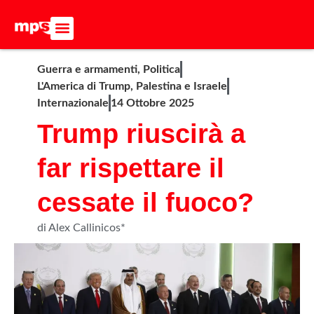
ADERISCI ALL’MPS
BASTA DUMPING!
CERCA NEL SITO
Guerra e armamenti
,
Politica
L'America di Trump
,
Palestina e Israele
Internazionale
14 Ottobre 2025
Trump riuscirà a
far rispettare il
cessate il fuoco?
di Alex Callinicos*