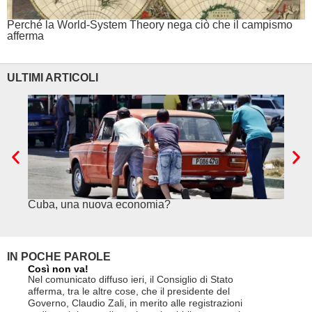
Perché la World-System Theory nega ciò che il campismo
afferma
ULTIMI ARTICOLI
Cuba, una nuova economia?
PSE e
genuf
IN POCHE PAROLE
Così non va!
Le FFS c
non si p
Nel comunicato diffuso ieri, il Consiglio di Stato
«Se non d
afferma, tra le altre cose, che il presidente del
(opzione 
Governo, Claudio Zali, in merito alle registrazioni