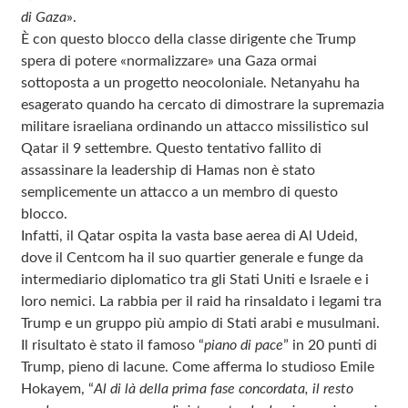
di Gaza
».
È con questo blocco della classe dirigente che Trump
spera di potere «normalizzare» una Gaza ormai
sottoposta a un progetto neocoloniale. Netanyahu ha
esagerato quando ha cercato di dimostrare la supremazia
militare israeliana ordinando un attacco missilistico sul
Qatar il 9 settembre. Questo tentativo fallito di
assassinare la leadership di Hamas non è stato
semplicemente un attacco a un membro di questo
blocco.
Infatti, il Qatar ospita la vasta base aerea di Al Udeid,
dove il Centcom ha il suo quartier generale e funge da
intermediario diplomatico tra gli Stati Uniti e Israele e i
loro nemici. La rabbia per il raid ha rinsaldato i legami tra
Trump e un gruppo più ampio di Stati arabi e musulmani.
Il risultato è stato il famoso “
piano di pace
” in 20 punti di
Trump, pieno di lacune. Come afferma lo studioso Emile
Hokayem, “
Al di là della prima fase concordata, il resto