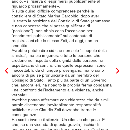
la lettera
audio, «si riserva di esprimersi pubblicamente al
suo contra
riguardo prossimamente».
disdetta 
Risulta quindi difficile comprendere perché la
Così si c
consigliera di Stato Marina Carobbio, dopo aver
Cargo ha i
illustrato la posizione del Consiglio di Stato (ammesso
riorganizz
e non concesso che si possa qualificarla di
svoltisi i
“posizione”), non abbia colto l’occasione per
Quali son
“esprimersi pubblicamente” sul contenuto di
il lavora
registrazioni che lo stesso Zali, ad oggi, non ha
pena il l
smentito.
trasferim
Avrebbe potuto dire ciò che non solo “il popolo della
sede di 
sinistra”, ma più in generale tutte le persone che
prevede i
credono nel rispetto della dignità delle persone, si
salariale
aspettavano di sentire: che quelle espressioni sono
franchi a
inaccettabili, da chiunque provengano, ma lo sono
Questa è 
ancora di più se pronunciate da un membro del
ripetere c
Consiglio di Stato. Tanto più da parte di un Governo
a lavorar
che, ancora ieri, ha ribadito la propria ferma condanna
licenziam
«nei confronti dell’incitamento alla violenza, anche
Tutte bal
verbale».
di FFS Ca
Avrebbe potuto affermare con chiarezza che da simili
aggiunge 
parole discendono inevitabilmente responsabilità
Vito Corl
politiche e che Claudio Zali dovrebbe trarne le
non la mo
conseguenze.
professio
Ha scelto invece il silenzio. Un silenzio che pesa. E
che, su una vicenda di questa gravità, rischia di
6 Luglio 2
apparire come una forma di acquiescenza. Così non