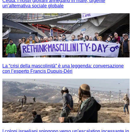
Ceuta: i nostri giovani annegano in mare, urgente
un’alternativa sociale globale
La “crisi della mascolinità” è una leggenda: conversazione
con l’esperto Francis Dupuis-Déri
I coloni israeliani spingono verso un’escalation incessante in