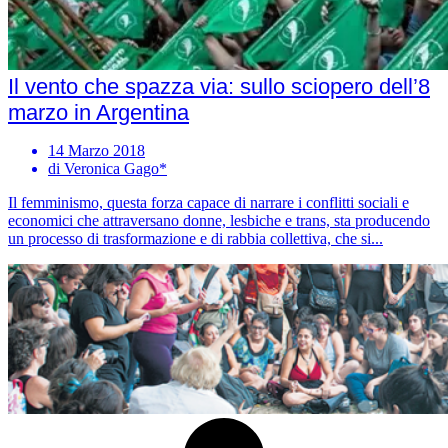
Il vento che spazza via: sullo sciopero dell’8
marzo in Argentina
14 Marzo 2018
di Veronica Gago*
Il femminismo, questa forza capace di narrare i conflitti sociali e
economici che attraversano donne, lesbiche e trans, sta producendo
un processo di trasformazione e di rabbia collettiva, che si...