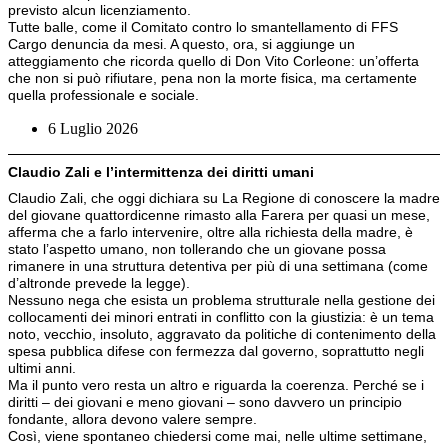
previsto alcun licenziamento.
Tutte balle, come il Comitato contro lo smantellamento di FFS
Cargo denuncia da mesi. A questo, ora, si aggiunge un
atteggiamento che ricorda quello di Don Vito Corleone: un’offerta
che non si può rifiutare, pena non la morte fisica, ma certamente
quella professionale e sociale.
6 Luglio 2026
Claudio Zali e l’intermittenza dei diritti umani
Claudio Zali, che oggi dichiara su La Regione di conoscere la madre
del giovane quattordicenne rimasto alla Farera per quasi un mese,
afferma che a farlo intervenire, oltre alla richiesta della madre, è
stato l’aspetto umano, non tollerando che un giovane possa
rimanere in una struttura detentiva per più di una settimana (come
d’altronde prevede la legge).
Nessuno nega che esista un problema strutturale nella gestione dei
collocamenti dei minori entrati in conflitto con la giustizia: è un tema
noto, vecchio, insoluto, aggravato da politiche di contenimento della
spesa pubblica difese con fermezza dal governo, soprattutto negli
ultimi anni.
Ma il punto vero resta un altro e riguarda la coerenza. Perché se i
diritti – dei giovani e meno giovani – sono davvero un principio
fondante, allora devono valere sempre.
Così, viene spontaneo chiedersi come mai, nelle ultime settimane,