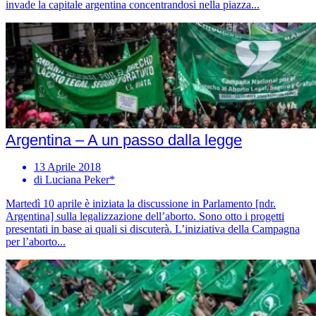
invade la capitale argentina concentrandosi nella piazza...
Argentina – A un passo dalla legge
13 Aprile 2018
di Luciana Peker*
Martedì 10 aprile è iniziata la discussione in Parlamento [ndr.
Argentina] sulla legalizzazione dell’aborto. Sono otto i progetti
presentati in base ai quali si discuterà. L’iniziativa della Campagna
per l’aborto...