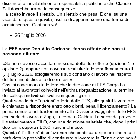
discendono inevitabilmente responsabilità politiche e che Claudio
Zali dovrebbe trarne le conseguenze.
Ha scelto invece il silenzio. Un silenzio che pesa. E che, su una
vicenda di questa gravità, rischia di apparire come una forma di
acquiescenza. Così non va!
26 Luglio 2026
Le FFS come Don Vito Corleone: fanno offerte che non si
possono rifiutare
«Se non dovesse accettare nessuna delle due offerte (opzione 1 o
opzione 2), oppure non dovesse restituire la lettera firmata entro il
[…] luglio 2026, scioglieremo il suo contratto di lavoro nel rispetto
del termine di disdetta di sei mesi.»
Così si concludono le lettere che la direzione di FFS Cargo ha
inviato ai lavoratori coinvolti nell’ultima riorganizzazione, al termine
dei colloqui individuali svoltisi in questi giorni.
Quali sono le due “opzioni” offerte dalle FFS, alle quali il lavoratore
è chiamato a rispondere entro otto giorni, pena il licenziamento? La
prima consiste nel trasferimento alla Divisione Viaggiatori delle FFS,
con sede di lavoro a Zugo, Lucerna o Goldau. La seconda prevede
il trasferimento a TILO, con una riduzione salariale che, dopo i primi
due anni, supera i 1’000 franchi al mese.
Questa è l’”offerta” di un’azienda che continua a ripetere che a tutti
sarà data la possibilità di continuare a lavorare in Ticino e che non è