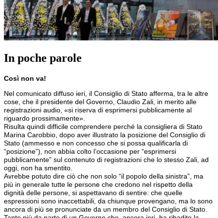
In poche parole
Così non va!
Nel comunicato diffuso ieri, il Consiglio di Stato afferma, tra le altre
cose, che il presidente del Governo, Claudio Zali, in merito alle
registrazioni audio, «si riserva di esprimersi pubblicamente al
riguardo prossimamente».
Risulta quindi difficile comprendere perché la consigliera di Stato
Marina Carobbio, dopo aver illustrato la posizione del Consiglio di
Stato (ammesso e non concesso che si possa qualificarla di
“posizione”), non abbia colto l’occasione per “esprimersi
pubblicamente” sul contenuto di registrazioni che lo stesso Zali, ad
oggi, non ha smentito.
Avrebbe potuto dire ciò che non solo “il popolo della sinistra”, ma
più in generale tutte le persone che credono nel rispetto della
dignità delle persone, si aspettavano di sentire: che quelle
espressioni sono inaccettabili, da chiunque provengano, ma lo sono
ancora di più se pronunciate da un membro del Consiglio di Stato.
Tanto più da parte di un Governo che, ancora ieri, ha ribadito la