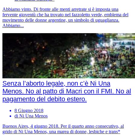
Abbiamo vinto. Di fronte alle menti arretrate si è imposta una
fervente gioventù che ha trovato nel fazzoletto verde, emblema del
movimento delle donne argentine, un simbolo di uguaglianza.
Abbiamo...
Senza l’aborto legale, non c’è Ni Una
Menos. No al patto di Macri con il FMI. No al
pagamento del debito estero.
8 Giugno 2018
di Ni Una Menos
Buenos Aires, 4 giugno 2018. Per il quarto anno consecutivo, al
grido di Ni Una Menos, una marea di donne, lesbiche e trans*