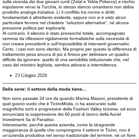
sulla vicenda dei due giovani curdi (Zelal e Yekta Pokerce) a rischio
espulsione verso la Turchia, lo stesso slancio umanitario non abbia
prodotto analoga iniziativa. Lì il conflitto tra norme e diritti
fondamentali è altrettanto evidente, eppure non si è visto alcun
particolare fervore nel chiedere “soluzioni alternative”, né alcuna
pressione politica per esplorarle.
Al contrario, il silenzio è stato pressoché totale, accompagnato
semmai da riflessioni rigidamente formalistiche sulla necessità di
non creare precedenti e sull’impossibilità di interventi governativi.
Certo, i casi non sono identici. Ma proprio per questo la differenza di
trattamento pesa ancora di più e finisce per delineare un quadro
difficile da ignorare: quello di una sensibilità istituzionale che, nel
caso del ministro leghista, sembra attivarsi a intermittenza.
23 Giugno 2026
Della serie: il settore della moda tiene…
Non sono passate 24 ore da quando Marina Masoni, presidente di
quel guscio vuoto che è TicinoModa, ci ha assicurato sulle
magnifiche sorti e progressive della Fashion Valley ticinese, ed ecco
annunciata la soppressione dei 60 posti di lavoro della Auriel
Investment Sa di Paradiso.
Interessante, perché questa azienda, come la stragrande
maggioranza di quelle che compongono il settore in Ticino, non è
un’azienda produttiva nel senso tradizionale del termine, né un fiore