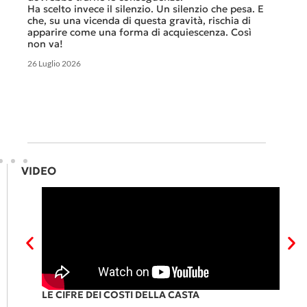
che non
Ha scelto invece il silenzio. Un silenzio che pesa. E
ma cert
che, su una vicenda di questa gravità, rischia di
apparire come una forma di acquiescenza. Così
6 Luglio 
non va!
26 Luglio 2026
VIDEO
RI
LE CIFRE DEI COSTI DELLA CASTA
P