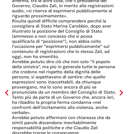
afferma, tra le altre cose, che il presidente del
offerte
sorti
Governo, Claudio Zali, in merito alle registrazioni
dovesse
audio, «si riserva di esprimersi pubblicamente al
luglio 
di
riguardo prossimamente».
lavoro 
Risulta quindi difficile comprendere perché la
mesi.»
consigliera di Stato Marina Carobbio, dopo aver
Così si
illustrato la posizione del Consiglio di Stato
FFS Car
ienda
(ammesso e non concesso che si possa
nell’ul
 né
qualificarla di “posizione”), non abbia colto
colloqu
l’occasione per “esprimersi pubblicamente” sul
Quali s
nte
contenuto di registrazioni che lo stesso Zali, ad
quali i
i
oggi, non ha smentito.
otto gi
Avrebbe potuto dire ciò che non solo “il popolo
consist
he
della sinistra”, ma più in generale tutte le persone
Viaggia
ltre
che credono nel rispetto della dignità delle
Lucern
n
persone, si aspettavano di sentire: che quelle
trasfer
ei
espressioni sono inaccettabili, da chiunque
che, do
provengano, ma lo sono ancora di più se
al mese
tinua
pronunciate da un membro del Consiglio di Stato.
Questa 
osa
Tanto più da parte di un Governo che, ancora ieri,
ripeter
occhi
ha ribadito la propria ferma condanna «nei
continu
confronti dell’incitamento alla violenza, anche
previst
ati
verbale».
Tutte b
Avrebbe potuto affermare con chiarezza che da
smante
simili parole discendono inevitabilmente
A ques
responsabilità politiche e che Claudio Zali
ricorda
ua a
dovrebbe trarne le conseguenze.