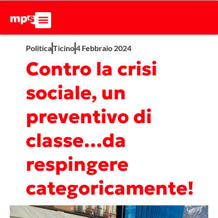
Politica
Ticino
4 Febbraio 2024
Contro la crisi
sociale, un
preventivo di
classe…da
respingere
categoricamente!