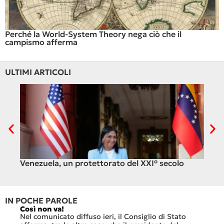
Perché la World-System Theory nega ciò che il
campismo afferma
ULTIMI ARTICOLI
Venezuela, un protettorato del XXI° secolo
C’è
ali
IN POCHE PAROLE
Così non va!
Le FFS
che no
Nel comunicato diffuso ieri, il Consiglio di Stato
«Se no