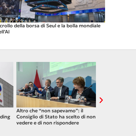
l crollo della borsa di Seul e la bolla mondiale
ll’AI
Altro che “non sapevamo”: il
Venezuela, un p
ading
Consiglio di Stato ha scelto di non
XXI° secolo
vedere e di non rispondere