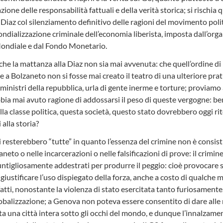
zione delle responsabilità fattuali e della verità storica; si rischia 
 Diaz col silenziamento definitivo delle ragioni del movimento polit
ondializzazione criminale dell’economia liberista, imposta dall’or
ondiale e dal Fondo Monetario.
e la mattanza alla Diaz non sia mai avvenuta: che quell’ordine di 
 a Bolzaneto non si fosse mai creato il teatro di una ulteriore prati
 ministri della repubblica, urla di gente inerme e torture; proviam
bia mai avuto ragione di addossarsi il peso di queste vergogne: ben
la classe politica, questa società, questo stato dovrebbero oggi rite
alla storia?
i resterebbero “tutte” in quanto l’essenza del crimine non è consistit
eto o nelle incarcerazioni o nelle falsificazioni di prove: il crimine
puntigliosamente addestrati per produrre il peggio: cioè provocare
 giustificare l’uso dispiegato della forza, anche a costo di qualche 
atti, nonostante la violenza di stato esercitata tanto furiosamente
obalizzazione; a Genova non poteva essere consentito di dare alle r
una città intera sotto gli occhi del mondo, e dunque l’innalzamento