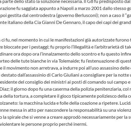
parte dello stato la soluzione necessaria. Il G8 fu predisposto dal
razione fu saggiata appunto a Napoli a marzo 2001 dallo stesso g
poi gestita dal centrodestra (governo Berlusconi); non a caso il “g
ente italiano della Cia Gianni De Gennaro, il capo dei capi dei grand
s ci fu, nel momento in cui le manifestazioni già autorizzate furon
 bloccate per i pestaggi; fu proprio l’illegalità e l’arbitrarietà di t
rdinare ora dopo ora l’innalzamento dello scontro e fu questo infin
orteo delle tute bianche in via Tolemaide; fu l’estenuazione di ques
 il movimento non arretrava, a indurre poi all’uso assassino delle
e destato dall’assassinio di Carlo Giuliani a consigliare per la nott
epresidente del consiglio dei ministri ai posti di comando sul campo e 
a Diaz; il giorno dopo fu una caserma della polizia penitenziaria, col 
la della tortura, a completare il gioco tipicamente poliziesco della 
Bolzaneto: la macchina lucida e folle della coazione a ripetere. Luc
enne messa in atto per nascondere la responsabilità su una violenza
nto la spirale che si venne a creare approdò necessariamente per la 
 violentare le persone proprio perché inermi.