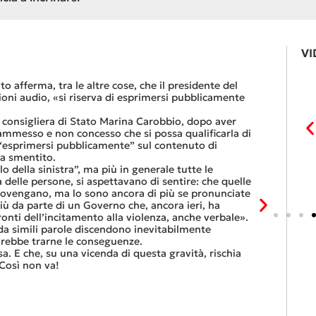
VI
Le FFS com
to afferma, tra le altre cose, che il presidente del
«Se non dov
zioni audio, «si riserva di esprimersi pubblicamente
dovesse rest
lavoro nel r
a consigliera di Stato Marina Carobbio, dopo aver
Così si conc
 (ammesso e non concesso che si possa qualificarla di
nell’ultima 
 “esprimersi pubblicamente” sul contenuto di
Quali sono l
ha smentito.
entro otto g
 della sinistra”, ma più in generale tutte le
Viaggiatori
 ENERGETICA DEL
UNA MULTA DISSUASIVA PER I CONSIGLIERI DI
 delle persone, si aspettavano di sentire: che quelle
trasferimen
STATO
provengano, ma lo sono ancora di più se pronunciate
franchi al 
ù da parte di un Governo che, ancora ieri, ha
Questa è l’”
onti dell’incitamento alla violenza, anche verbale».
continuare 
a simili parole discendono inevitabilmente
Tutte balle
ovrebbe trarne le conseguenze.
questo, ora
sa. E che, su una vicenda di questa gravità, rischia
che non si p
Così non va!
6 Luglio 2026