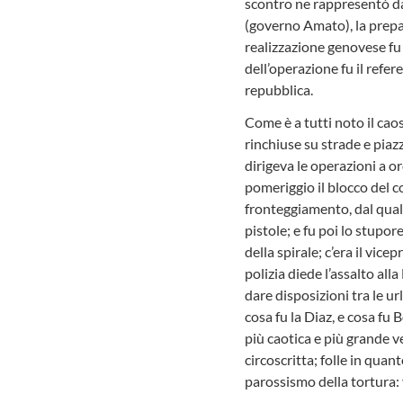
scontro ne rappresentò da 
(governo Amato), la prepa
realizzazione genovese fu 
dell’operazione fu il refer
repubblica.
Come è a tutti noto il cao
rinchiuse su strade e piazze
dirigeva le operazioni a o
pomeriggio il blocco del c
fronteggiamento, dal quale
pistole; e fu poi lo stupor
della spirale; c’era il vic
polizia diede l’assalto all
dare disposizioni tra le ur
cosa fu la Diaz, e cosa fu 
più caotica e più grande v
circoscritta; folle in qua
parossismo della tortura: