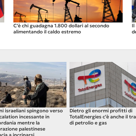
C’è chi guadagna 1.800 dollari al secondo
I
alimentando il caldo estremo
de
oni israeliani spingono verso
Dietro gli enormi profitti di
calation incessante in
TotalEnergies c’è anche il tr
ordania mentre la
di petrolio e gas
azione palestinese
cia a incrinarsi