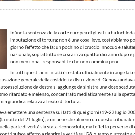
Infine la sentenza della corte europea di giustizia ha inchiodat
imputazione di tortura; non è una cosa lieve, così abbiamo p
giorno l’effetto che fa: un pochino di cruccio innocuo e saluta
nazionale, soprattutto se ci si arriva quattordici anni dopo e
non menziona i responsabili e che non commina pene.
In tutti questi anni infatti è restata ufficialmente in auge la t
causazione generale della cosiddetta distruzione di Genova andava 
autoassoluzione da destra si aggiunge da sinistra una dose scaduta 
smo ritardato e melenso, concentrato mediaticamente sulla spettac
ia giuridica relativa al reato di tortura.
a emettere una sentenza sui fatti di quei giorni (19-22 luglio 2001
z (la notte del 21 luglio); è un bene che almeno da questo tribunale
quella parte di verità sia stata riconosciuta, ma l’effetto perverso 
 contribuisce affatto a riaprire la verità sul G8, quanto piuttosto 