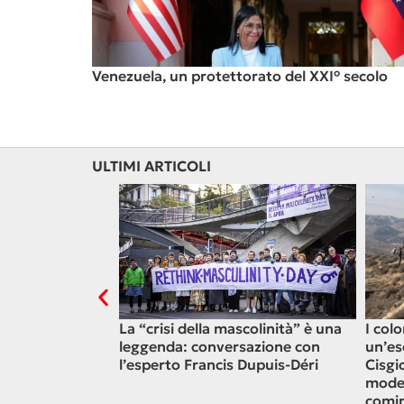
Venezuela, un protettorato del XXI° secolo
ULTIMI ARTICOLI
iovani annegano
La “crisi della mascolinità” è una
I col
n’alternativa
leggenda: conversazione con
un’es
l’esperto Francis Dupuis-Déri
Cisgi
moder
comin