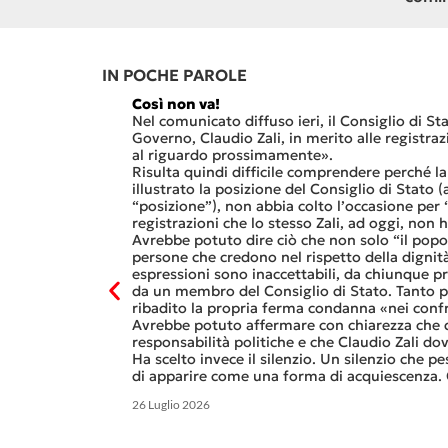
IN POCHE PAROLE
Così non va!
vuoto che è
Nel comunicato diffuso ieri, il Consiglio di Sta
alley ticinese, ed
Governo, Claudio Zali, in merito alle registra
Sa di Paradiso.
al riguardo prossimamente».
 che
Risulta quindi difficile comprendere perché l
nale del termine,
illustrato la posizione del Consiglio di Stato
da sostanzialmente
“posizione”), non abbia colto l’occasione per
”).
registrazioni che lo stesso Zali, ad oggi, non 
lli affiderà
Avrebbe potuto dire ciò che non solo “il popolo
 A CARONA
IL FUTURO DELLA POLITICA
e delle
persone che credono nel rispetto della dignità
CANTONE
espressioni sono inaccettabili, da chiunque 
Gucci e Kering.
da un membro del Consiglio di Stato. Tanto pi
alle
ribadito la propria ferma condanna «nei confr
olare sotto forma
Avrebbe potuto affermare con chiarezza che d
lia e in Francia.
responsabilità politiche e che Claudio Zali d
Ha scelto invece il silenzio. Un silenzio che pe
di apparire come una forma di acquiescenza. 
26 Luglio 2026