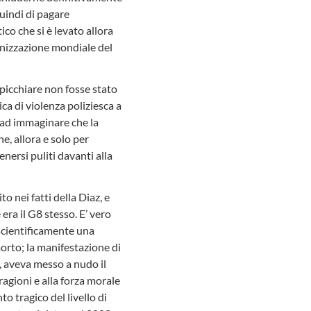
quindi di pagare
ico che si è levato allora
ganizzazione mondiale del
picchiare non fosse stato
ca di violenza poliziesca a
o ad immaginare che la
e, allora e solo per
nersi puliti davanti alla
o nei fatti della Diaz, e
 era il G8 stesso. E’ vero
 scientificamente una
morto; la manifestazione di
, aveva messo a nudo il
agioni e alla forza morale
 tragico del livello di