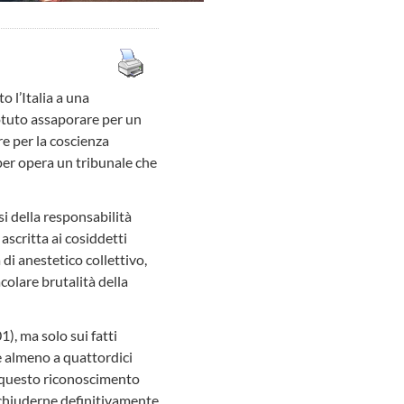
o l’Italia a una
otuto assaporare per un
re per la coscienza
 per opera un tribunale che
esi della responsabilità
ascritta ai cosiddetti
di anestetico collettivo,
olare brutalità della
), ma solo sui fatti
 e almeno a quattordici
di questo riconoscimento
a chiuderne definitivamente