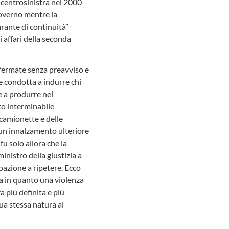
 centrosinistra nel 2000
overno mentre la
arante di continuità”
i affari della seconda
o fermate senza preavviso e
ale condotta a indurre chi
e a produrre nel
to interminabile
 camionette e delle
e un innalzamento ulteriore
fu solo allora che la
ministro della giustizia a
coazione a ripetere. Ecco
ida in quanto una violenza
 più definita e più
sua stessa natura al