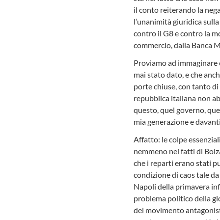
il conto reiterando la nega
l’unanimità giuridica sulla
contro il G8 e contro la m
commercio, dalla Banca M
Proviamo ad immaginare ch
mai stato dato, e che anche
porte chiuse, con tanto di
repubblica italiana non ab
questo, quel governo, quel
mia generazione e davanti 
Affatto: le colpe essenzial
nemmeno nei fatti di Bolzan
che i reparti erano stati 
condizione di caos tale da
Napoli della primavera inf
problema politico della gl
del movimento antagonista 