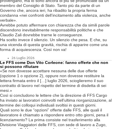
provengano, ma lo sono ancora di più se pronunciate da un
membro del Consiglio di Stato. Tanto più da parte di un
Governo che, ancora ieri, ha ribadito la propria ferma
condanna «nei confronti dell’incitamento alla violenza, anche
verbale».
Avrebbe potuto affermare con chiarezza che da simili parole
discendono inevitabilmente responsabilità politiche e che
Claudio Zali dovrebbe trarne le conseguenze.
Ha scelto invece il silenzio. Un silenzio che pesa. E che, su
una vicenda di questa gravità, rischia di apparire come una
forma di acquiescenza. Così non va!
26 Luglio 2026
Le FFS come Don Vito Corleone: fanno offerte che non
si possono rifiutare
«Se non dovesse accettare nessuna delle due offerte
(opzione 1 o opzione 2), oppure non dovesse restituire la
lettera firmata entro il […] luglio 2026, scioglieremo il suo
contratto di lavoro nel rispetto del termine di disdetta di sei
mesi.»
Così si concludono le lettere che la direzione di FFS Cargo
ha inviato ai lavoratori coinvolti nell’ultima riorganizzazione, al
termine dei colloqui individuali svoltisi in questi giorni.
Quali sono le due “opzioni” offerte dalle FFS, alle quali il
lavoratore è chiamato a rispondere entro otto giorni, pena il
licenziamento? La prima consiste nel trasferimento alla
Divisione Viaggiatori delle FFS, con sede di lavoro a Zugo,