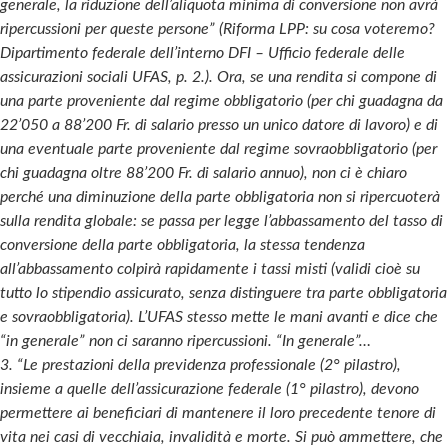
generale, la riduzione dell’aliquota minima di conversione non avrà
ripercussioni per queste persone” (Riforma LPP: su cosa voteremo?
Dipartimento federale dell’interno DFI – Ufficio federale delle
assicurazioni sociali UFAS, p. 2.). Ora, se una rendita si compone di
una parte proveniente dal regime obbligatorio (per chi guadagna da
22’050 a 88’200 Fr. di salario presso un unico datore di lavoro) e di
una eventuale parte proveniente dal regime sovraobbligatorio (per
chi guadagna oltre 88’200 Fr. di salario annuo), non ci è chiaro
perché una diminuzione della parte obbligatoria non si ripercuoterà
sulla rendita globale: se passa per legge l’abbassamento del tasso di
conversione della parte obbligatoria, la stessa tendenza
all’abbassamento colpirà rapidamente i tassi misti (validi cioè su
tutto lo stipendio assicurato, senza distinguere tra parte obbligatoria
e sovraobbligatoria). L’UFAS stesso mette le mani avanti e dice che
“in generale” non ci saranno ripercussioni. “In generale”…
3. “Le prestazioni della previdenza professionale (2° pilastro),
insieme a quelle dell’assicurazione federale (1° pilastro), devono
permettere ai beneficiari di mantenere il loro precedente tenore di
vita nei casi di vecchiaia, invalidità e morte. Si può ammettere, che