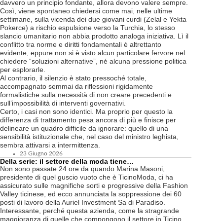
davvero un principio fondante, allora devono valere sempre.
Così, viene spontaneo chiedersi come mai, nelle ultime
settimane, sulla vicenda dei due giovani curdi (Zelal e Yekta
Pokerce) a rischio espulsione verso la Turchia, lo stesso
slancio umanitario non abbia prodotto analoga iniziativa. Lì il
conflitto tra norme e diritti fondamentali è altrettanto
evidente, eppure non si è visto alcun particolare fervore nel
chiedere “soluzioni alternative”, né alcuna pressione politica
per esplorarle.
Al contrario, il silenzio è stato pressoché totale,
accompagnato semmai da riflessioni rigidamente
formalistiche sulla necessità di non creare precedenti e
sull’impossibilità di interventi governativi.
Certo, i casi non sono identici. Ma proprio per questo la
differenza di trattamento pesa ancora di più e finisce per
delineare un quadro difficile da ignorare: quello di una
sensibilità istituzionale che, nel caso del ministro leghista,
sembra attivarsi a intermittenza.
23 Giugno 2026
Della serie: il settore della moda tiene…
Non sono passate 24 ore da quando Marina Masoni,
presidente di quel guscio vuoto che è TicinoModa, ci ha
assicurato sulle magnifiche sorti e progressive della Fashion
Valley ticinese, ed ecco annunciata la soppressione dei 60
posti di lavoro della Auriel Investment Sa di Paradiso.
Interessante, perché questa azienda, come la stragrande
maggioranza di quelle che compongono il settore in Ticino,