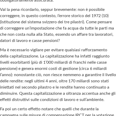
obbligatoriamente assicurata.
Val la pena ricordarlo, seppur brevemente: non è possibile
correggere, in questo contesto, l’errore storico del 1972 (10)
(istituzione del sistema svizzero dei tre pilastri). Come pensare
di correggere un’impostazione che fa acqua da tutte le parti ma
che non costa nulla alla Stato, essendo un affare tra lavoratori,
datori di lavoro e casse pensioni?
Ma è necessario vigilare per evitare qualsiasi rafforzamento
della capitalizzazione. La capitalizzazione ha infatti raggiunto
livelli esorbitanti (più di 1’000 miliardi di franchi nelle casse
pensione) e genera enormi costi di gestione (circa 6 miliardi
l’anno): nonostante ciò, non riesce nemmeno a garantire il livello
delle rendite: negli ultimi 4 anni, oltre 170 miliardi sono stati
iniettati nel secondo pilastro e le rendite hanno continuato a
diminuire. Questa capitalizzazione a oltranza accentua anche gli
effetti distruttivi sulle condizioni di lavoro e sull’ambiente.
Fa poi un certo effetto notare che quelli che durante la
campagna sulle misure di compensazione IPCT per la votazione