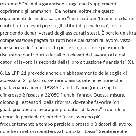
restante 50%, nulla garantisce a oggi che i supplementi
copriranno gli ammanchi. Da notare inoltre che questi
supplementi di rendita saranno “finanziati per 15 anni mediante
contributi prelevati presso gli istituti di previdenza”, ossia
prendendo denari versati dagli assicurati stessi. È perciò un’altra
compensazione pagata da tutti noi e dai datori di lavoro, visto
che si prevede “la necessità per le singole casse pensioni di
riscuotere contributi salariali più elevati dai lavoratori e dai
datori di lavoro [a seconda della] loro situazione finanziaria” (8).
8. La LPP 21 prevede anche un abbassamento della soglia di
accesso al 2° pilastro: sa- ranno assicurate le persone che
guadagnano almeno 19’845 franchi l’anno (ora la soglia
d’ingresso è fissata a 22’050 franchi l’anno). Questa misura,
dicono gli estensori della riforma, dovrebbe favorire “chi
guadagna poco o lavora per più datori di lavoro” e quindi le
donne, in particolare, perché “esse lavorano più
frequentemente a tempo parziale e presso più datori di lavoro,
nonché in settori caratterizzati da salari bassi”. Sembrerebbe