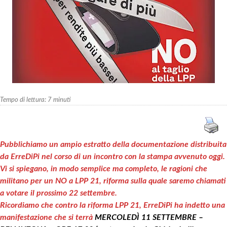
Tempo di lettura:
7
minuti
Pubblichiamo un ampio estratto della documentazione distribuita
da ErreDiPi nel corso di un incontro con la stampa avvenuto oggi.
Vi si spiegano, in modo semplice ma completo, le ragioni che
militano per un NO a LPP 21, riforma sulla quale saremo chiamati
a votare il prossimo 22 settembre.
Ricordiamo che contro la riforma LPP 21, ErreDiPi ha indetto una
manifestazione che si terrà
MERCOLEDÌ 11 SETTEMBRE –