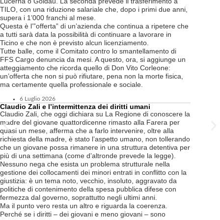
Lucerna o Goldau. La seconda prevede il trasferimento a
TILO, con una riduzione salariale che, dopo i primi due anni,
supera i 1’000 franchi al mese.
Questa è l’”offerta” di un’azienda che continua a ripetere che
a tutti sarà data la possibilità di continuare a lavorare in
Ticino e che non è previsto alcun licenziamento.
Tutte balle, come il Comitato contro lo smantellamento di
FFS Cargo denuncia da mesi. A questo, ora, si aggiunge un
atteggiamento che ricorda quello di Don Vito Corleone:
un’offerta che non si può rifiutare, pena non la morte fisica,
ma certamente quella professionale e sociale.
6 Luglio 2026
Claudio Zali e l’intermittenza dei diritti umani
Claudio Zali, che oggi dichiara su La Regione di conoscere la
madre del giovane quattordicenne rimasto alla Farera per
quasi un mese, afferma che a farlo intervenire, oltre alla
richiesta della madre, è stato l’aspetto umano, non tollerando
che un giovane possa rimanere in una struttura detentiva per
più di una settimana (come d’altronde prevede la legge).
Nessuno nega che esista un problema strutturale nella
gestione dei collocamenti dei minori entrati in conflitto con la
giustizia: è un tema noto, vecchio, insoluto, aggravato da
politiche di contenimento della spesa pubblica difese con
fermezza dal governo, soprattutto negli ultimi anni.
Ma il punto vero resta un altro e riguarda la coerenza.
Perché se i diritti – dei giovani e meno giovani – sono