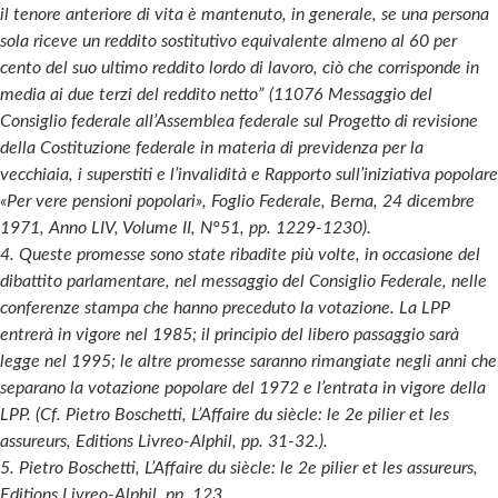
il tenore anteriore di vita è mantenuto, in generale, se una persona
sola riceve un reddito sostitutivo equivalente almeno al 60 per
cento del suo ultimo reddito lordo di lavoro, ciò che corrisponde in
media ai due terzi del reddito netto” (11076 Messaggio del
Consiglio federale all’Assemblea federale sul Progetto di revisione
della Costituzione federale in materia di previdenza per la
vecchiaia, i superstiti e l’invalidità e Rapporto sull’iniziativa popolare
«Per vere pensioni popolari», Foglio Federale, Berna, 24 dicembre
1971, Anno LIV, Volume II, N°51, pp. 1229-1230).
4. Queste promesse sono state ribadite più volte, in occasione del
dibattito parlamentare, nel messaggio del Consiglio Federale, nelle
conferenze stampa che hanno preceduto la votazione. La LPP
entrerà in vigore nel 1985; il principio del libero passaggio sarà
legge nel 1995; le altre promesse saranno rimangiate negli anni che
separano la votazione popolare del 1972 e l’entrata in vigore della
LPP. (Cf. Pietro Boschetti, L’Affaire du siècle: le 2e pilier et les
assureurs, Editions Livreo-Alphil, pp. 31-32.).
5. Pietro Boschetti, L’Affaire du siècle: le 2e pilier et les assureurs,
Editions Livreo-Alphil, pp. 123.