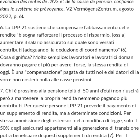
èvolution des rentes de l’AVS et de la caisse de pension, confiance
dans le système de prévoyance,
VZ VermögensZentrum, agosto
2022, p. 6).
6. La LPP 21 sostiene che compensare l’abbassamento delle
rendite “bisogna rafforzare il processo di risparmio, [ossia]
aumentare il salario assicurato sul quale sono versati i
contributi [adeguando] la deduzione di coordinamento” (6).
Cosa significa? Molto semplice: lavoratori e lavoratrici domani
dovranno pagare di più per avere, forse, la stessa rendita di
oggi. È una “compensazione” pagata da tutti noi e dai datori di la
voro: non costerà nulla alle casse pensioni.
7. Chi è prossimo alla pensione (più di 50 anni d’età) non riuscirà
però a mantenere la propria rendita nemmeno pagando più
contributi. Per queste persone LPP 21 prevede il pagamento di
un supplemento di rendita, ma a determinate condizioni. Per
stessa ammissione degli estensori della modifica di legge, solo il
50% degli assicurati appartenenti alla generazione di transizione
potrà beneficiare di questi supplementi di rendita (7). Per il