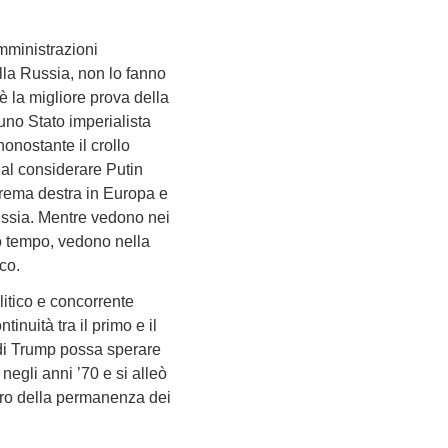
mministrazioni
ella Russia, non lo fanno
 la migliore prova della
 uno Stato imperialista
onostante il crollo
– al considerare Putin
strema destra in Europa e
Russia. Mentre vedono nei
o tempo, vedono nella
co.
olitico e concorrente
nuità tra il primo e il
 di Trump possa sperare
egli anni ’70 e si alleò
curo della permanenza dei