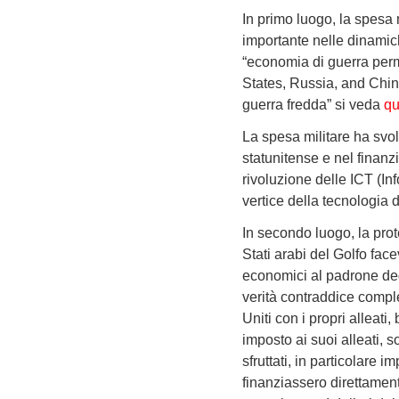
In primo luogo, la spesa 
importante nelle dinamich
“economia di guerra perm
States, Russia, and Chin
guerra fredda” si veda
qu
La spesa militare ha svol
statunitense e nel finanz
rivoluzione delle ICT (In
vertice della tecnologia d
In secondo luogo, la prote
Stati arabi del Golfo face
economici al padrone degl
verità contraddice comple
Uniti con i propri alleat
imposto ai suoi alleati, s
sfruttati, in particolare
finanziassero direttament