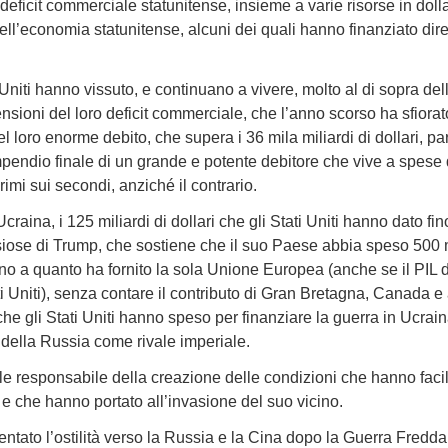
l deficit commerciale statunitense, insieme a varie risorse in doll
ell’economia statunitense, alcuni dei quali hanno finanziato dir
Uniti hanno vissuto, e continuano a vivere, molto al di sopra dell
ioni del loro deficit commerciale, che l’anno scorso ha sfiorato 
el loro enorme debito, che supera i 36 mila miliardi di dollari, pa
ompendio finale di un grande e potente debitore che vive a spese de
imi sui secondi, anziché il contrario.
craina, i 125 miliardi di dollari che gli Stati Uniti hanno dato f
asiose di Trump, che sostiene che il suo Paese abbia speso 500 mil
 a quanto ha fornito la sola Unione Europea (anche se il PIL de
i Uniti), senza contare il contributo di Gran Bretagna, Canada e al
che gli Stati Uniti hanno speso per finanziare la guerra in Ucraina
 della Russia come rivale imperiale.
e responsabile della creazione delle condizioni che hanno facil
e che hanno portato all’invasione del suo vicino.
ntato l’ostilità verso la Russia e la Cina dopo la Guerra Fredda