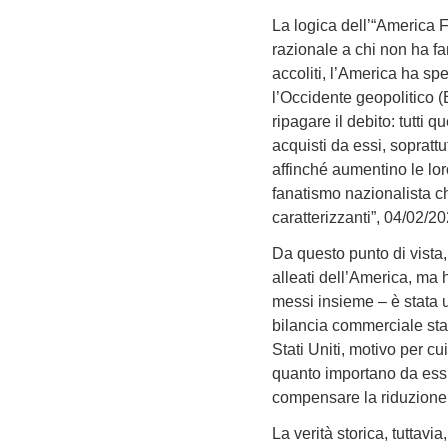
La logica dell’“America 
razionale a chi non ha fa
accoliti, l’America ha sp
l’Occidente geopolitico (E
ripagare il debito: tutti 
acquisti da essi, sopratt
affinché aumentino le lor
fanatismo nazionalista ch
caratterizzanti”, 04/02/20
Da questo punto di vista,
alleati dell’America, ma h
messi insieme – è stata un
bilancia commerciale statu
Stati Uniti, motivo per cu
quanto importano da essi
compensare la riduzione d
La verità storica, tuttav