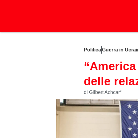
Politica
Guerra in Ucra
“America 
delle rela
di Gilbert Achcar*