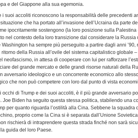
opa e del Giappone alla sua egemonia.
i suoi accoliti riconoscono la responsabilità delle precedenti a
a situazione che ha portato all’invasione dell’Ucraina da parte d
me ipocritamente sostengono (la loro posizione sulla Palestina è
osto nel contesto della loro transizione dal considerare la Russia
 Washington ha sempre più perseguito a partire dagli anni ’90, n
 ritorno della Russia all’ovile del sistema capitalistico globale 
el neofascismo, in attesa di cooperare con lui per rafforzare l’e
ciare del grande mercato e delle grandi risorse naturali della 
 un avversario ideologico e un concorrente economico allo stess
gico che non può competere con loro dal punto di vista economi
li occhi di Trump e dei suoi accoliti, è il più grande avversario p
Joe Biden ha seguito questa stessa politica, stabilendo una conti
 per quanto riguarda l’ostilità alla Cina. Sebbene la squadra
hino, proprio come la Cina si è separata dall’Unione Sovietica n
n non rischierà di intraprendere questa strada finché non sarà si
alla guida del loro Paese.