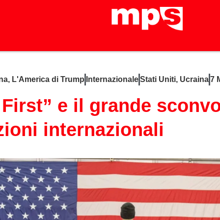
ina
,
L'America di Trump
Internazionale
Stati Uniti
,
Ucraina
7 
First” e il grande sconv
zioni internazionali