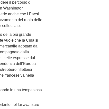
dere il percorso di
con Washington
chiede anche che i Paesi
forzamento del ruolo delle
 sollecitato.
lo della più grande
te vuole che la Cina si
 mercantile adottato da
accompagnato dalla
ni nette espresse dal
ipendenza dell’Europa
otrebbero riflettersi
ne francese va nella
l mondo in una tempestosa
rtante nel far avanzare