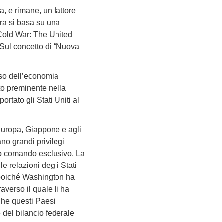
a, e rimane, un fattore
ora si basa su una
 Cold War: The United
[Sul concetto di “Nuova
orso dell’economia
ato preminente nella
rtato gli Stati Uniti al
n Europa, Giappone e agli
ano grandi privilegi
 suo comando esclusivo. La
e relazioni degli Stati
o, poiché Washington ha
averso il quale li ha
 che questi Paesi
 del bilancio federale