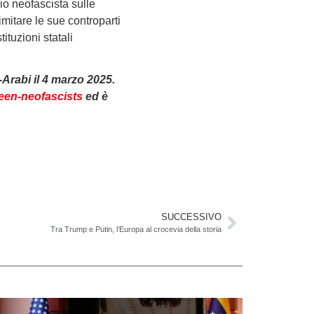
io neofascista sulle
imitare le sue controparti
tuzioni statali
-Arabi il 4 marzo 2025.
ween-neofascists
ed è
SUCCESSIVO
Tra Trump e Putin, l’Europa al crocevia della storia