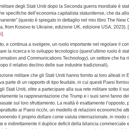
militare degli Stati Uniti dopo la Seconda guerra mondiale è stat
e specifiche dell’economia capitalista statunitense, che da all
anente” (questo è spiegato in dettaglio nel mio libro The New
a, from Kosovo to Ukraine, edizione UK, edizione USA, 2023). 
i
].
to, e continua a svolgere, un ruolo importante nel regolare il c
iare la ricerca e lo sviluppo tecnologico (quest’ultimo ruolo è st
formation and Communications Technology), un settore che ha ripo
opo il relativo declino delle sue industrie tradizionali).
zione militare che gli Stati Uniti hanno fornito ai loro alleati i
va parte di un rapporto di tipo feudale, in cui questi Paesi forniv
i Stati Uniti, oltre a partecipare alla sua rete militare sotto il
tamente la rappresentazione che Trump e i suoi servi fanno dell
i, basate sul loro sfruttamento. La realtà è esattamente l’oppost
oprattutto ai Paesi ricchi, un modello di relazioni economiche attr
 imponendo il proprio dollaro come valuta internazionale, in modo
e e indirettamente il duplice deficit della bilancia commerciale e