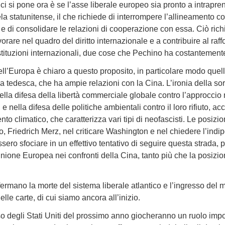
si pone ora è se l’asse liberale europeo sia pronto a intrapren
la statunitense, il che richiede di interrompere l’allineamento 
na e di consolidare le relazioni di cooperazione con essa. Ciò ri
orare nel quadro del diritto internazionale e a contribuire al raf
istituzioni internazionali, due cose che Pechino ha costantemente
ll’Europa è chiaro a questo proposito, in particolare modo quel
tedesca, che ha ampie relazioni con la Cina. L’ironia della sor
ella difesa della libertà commerciale globale contro l’approccio
 e nella difesa delle politiche ambientali contro il loro rifiuto, 
 climatico, che caratterizza vari tipi di neofascisti. Le posizio
, Friedrich Merz, nel criticare Washington e nel chiedere l’ind
ssero sfociare in un effettivo tentativo di seguire questa strada, p
nione Europea nei confronti della Cina, tanto più che la posizio
nfermano la morte del sistema liberale atlantico e l’ingresso de
lle carte, di cui siamo ancora all’inizio.
o degli Stati Uniti del prossimo anno giocheranno un ruolo impo