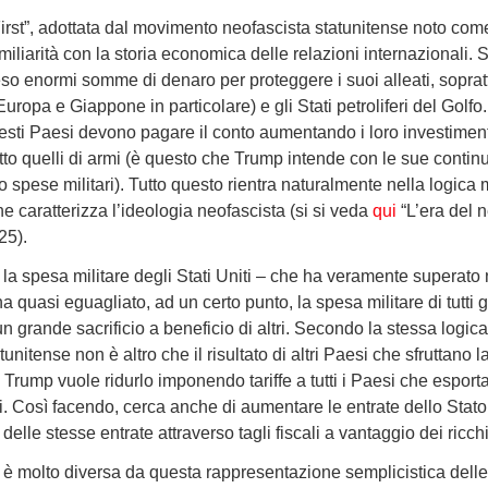
First”, adottata dal movimento neofascista statunitense noto 
miliarità con la storia economica delle relazioni internazionali.
eso enormi somme di denaro per proteggere i suoi alleati, soprattu
uropa e Giappone in particolare) e gli Stati petroliferi del Golfo
questi Paesi devono pagare il conto aumentando i loro investimenti 
utto quelli di armi (è questo che Trump intende con le sue contin
o spese militari). Tutto questo rientra naturalmente nella logica 
e caratterizza l’ideologia neofascista (si si veda
qui
“L’era del n
25).
 la spesa militare degli Stati Uniti – che ha veramente superato 
a quasi eguagliato, ad un certo punto, la spesa militare di tutti 
 grande sacrificio a beneficio di altri. Secondo la stessa logica,
nitense non è altro che il risultato di altri Paesi che sfruttano 
i Trump vuole ridurlo imponendo tariffe a tutti i Paesi che esporta
. Così facendo, cerca anche di aumentare le entrate dello Stato
elle stesse entrate attraverso tagli fiscali a vantaggio dei ricch
ia, è molto diversa da questa rappresentazione semplicistica dell