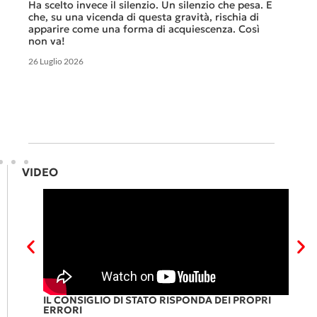
che non
Ha scelto invece il silenzio. Un silenzio che pesa. E
ma cert
che, su una vicenda di questa gravità, rischia di
apparire come una forma di acquiescenza. Così
6 Luglio 
non va!
26 Luglio 2026
VIDEO
DI
IL CONSIGLIO DI STATO RISPONDA DEI PROPRI
L
ERRORI