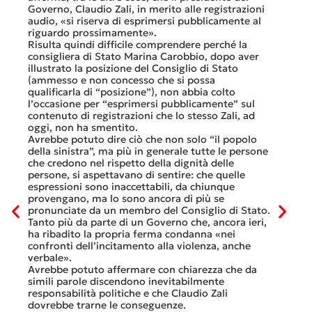
offerte
sorti
Governo, Claudio Zali, in merito alle registrazioni
dovesse
audio, «si riserva di esprimersi pubblicamente al
luglio 
di
riguardo prossimamente».
lavoro 
Risulta quindi difficile comprendere perché la
mesi.»
consigliera di Stato Marina Carobbio, dopo aver
Così si
illustrato la posizione del Consiglio di Stato
FFS Car
ienda
(ammesso e non concesso che si possa
nell’ul
 né
qualificarla di “posizione”), non abbia colto
colloqu
l’occasione per “esprimersi pubblicamente” sul
Quali s
nte
contenuto di registrazioni che lo stesso Zali, ad
quali i
i
oggi, non ha smentito.
otto gi
Avrebbe potuto dire ciò che non solo “il popolo
consist
he
della sinistra”, ma più in generale tutte le persone
Viaggia
ltre
che credono nel rispetto della dignità delle
Lucern
n
persone, si aspettavano di sentire: che quelle
trasfer
ei
espressioni sono inaccettabili, da chiunque
che, do
provengano, ma lo sono ancora di più se
al mese
tinua
pronunciate da un membro del Consiglio di Stato.
Questa 
osa
Tanto più da parte di un Governo che, ancora ieri,
ripeter
occhi
ha ribadito la propria ferma condanna «nei
continu
confronti dell’incitamento alla violenza, anche
previst
ati
verbale».
Tutte b
Avrebbe potuto affermare con chiarezza che da
smante
simili parole discendono inevitabilmente
A ques
responsabilità politiche e che Claudio Zali
ricorda
ua a
dovrebbe trarne le conseguenze.