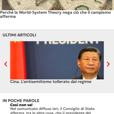
Perché la World-System Theory nega ciò che il campismo
afferma
ULTIMI ARTICOLI
il
Cina. L’antisemitismo tollerato dal regime
Ven
IN POCHE PAROLE
Così non va!
Le FFS
che no
Nel comunicato diffuso ieri, il Consiglio di Stato
«Se no
afferma, tra le altre cose, che il presidente del