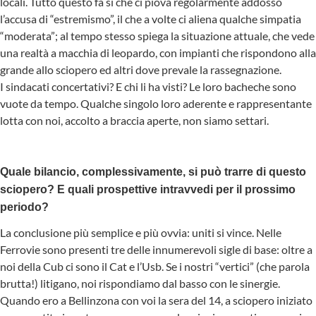
locali. Tutto questo fa sì che ci piova regolarmente addosso
l’accusa di “estremismo”, il che a volte ci aliena qualche simpatia
“moderata”; al tempo stesso spiega la situazione attuale, che vede
una realtà a macchia di leopardo, con impianti che rispondono alla
grande allo sciopero ed altri dove prevale la rassegnazione.
I sindacati concertativi? E chi li ha visti? Le loro bacheche sono
vuote da tempo. Qualche singolo loro aderente e rappresentante
lotta con noi, accolto a braccia aperte, non siamo settari.
Quale bilancio, complessivamente, si può trarre di questo
sciopero? E quali prospettive intravvedi per il prossimo
periodo?
La conclusione più semplice e più ovvia: uniti si vince. Nelle
Ferrovie sono presenti tre delle innumerevoli sigle di base: oltre a
noi della Cub ci sono il Cat e l’Usb. Se i nostri “vertici” (che parola
brutta!) litigano, noi rispondiamo dal basso con le sinergie.
Quando ero a Bellinzona con voi la sera del 14, a sciopero iniziato