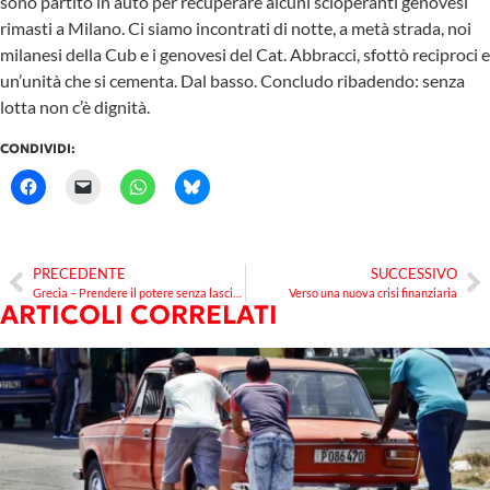
sono partito in auto per recuperare alcuni scioperanti genovesi
rimasti a Milano. Ci siamo incontrati di notte, a metà strada, noi
milanesi della Cub e i genovesi del Cat. Abbracci, sfottò reciproci e
un’unità che si cementa. Dal basso. Concludo ribadendo: senza
lotta non c’è dignità.
CONDIVIDI:
PRECEDENTE
SUCCESSIVO
Grecia – Prendere il potere senza lasciarsi prendere dal potere
Verso una nuova crisi finanziaria
ARTICOLI CORRELATI