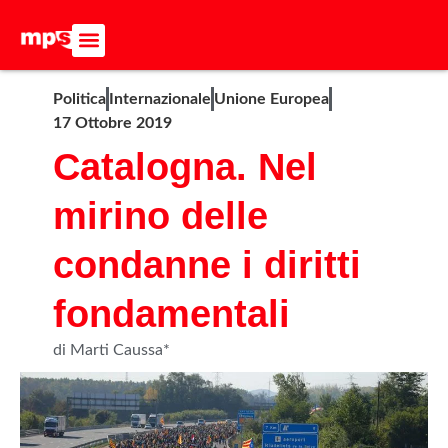
ADERISCI ALL’MPS
BASTA DUMPING!
CERCA NEL SITO
Politica
Internazionale
Unione Europea
17 Ottobre 2019
Catalogna. Nel
mirino delle
condanne i diritti
fondamentali
di Marti Caussa*