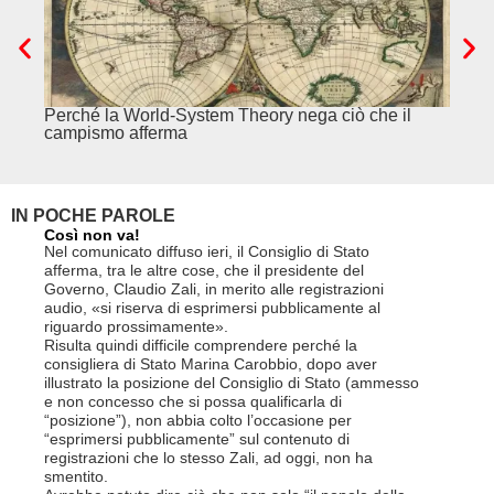
Perché la World-System Theory nega ciò che il
Cina.
campismo afferma
IN POCHE PAROLE
Così non va!
Le FFS c
non si p
Nel comunicato diffuso ieri, il Consiglio di Stato
«Se non d
afferma, tra le altre cose, che il presidente del
(opzione 
Governo, Claudio Zali, in merito alle registrazioni
la lettera
audio, «si riserva di esprimersi pubblicamente al
suo contra
riguardo prossimamente».
disdetta 
Risulta quindi difficile comprendere perché la
Così si c
consigliera di Stato Marina Carobbio, dopo aver
Cargo ha i
illustrato la posizione del Consiglio di Stato (ammesso
riorganizz
e non concesso che si possa qualificarla di
svoltisi i
“posizione”), non abbia colto l’occasione per
Quali son
“esprimersi pubblicamente” sul contenuto di
il lavora
registrazioni che lo stesso Zali, ad oggi, non ha
pena il l
smentito.
trasferim