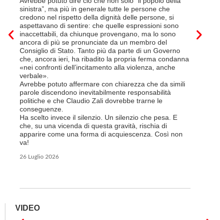
Avrebbe potuto dire ciò che non solo “il popolo della
sede di 
sinistra”, ma più in generale tutte le persone che
prevede i
credono nel rispetto della dignità delle persone, si
salariale
aspettavano di sentire: che quelle espressioni sono
franchi a
inaccettabili, da chiunque provengano, ma lo sono
Questa è 
ancora di più se pronunciate da un membro del
ripetere c
Consiglio di Stato. Tanto più da parte di un Governo
a lavorar
che, ancora ieri, ha ribadito la propria ferma condanna
licenziam
«nei confronti dell’incitamento alla violenza, anche
Tutte bal
verbale».
di FFS Ca
Avrebbe potuto affermare con chiarezza che da simili
aggiunge 
parole discendono inevitabilmente responsabilità
Vito Corl
politiche e che Claudio Zali dovrebbe trarne le
non la mo
conseguenze.
professio
Ha scelto invece il silenzio. Un silenzio che pesa. E
che, su una vicenda di questa gravità, rischia di
6 Luglio 2
apparire come una forma di acquiescenza. Così non
va!
26 Luglio 2026
VIDEO