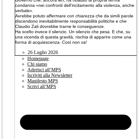
Governo che, ancora ieri, ha ribadito la propria ferma
condanna «nei confronti dell’incitamento alla violenza, anche
verbale».
Avrebbe potuto affermare con chiarezza che da simili parole
discendono inevitabilmente responsabilità politiche e che
Claudio Zali dovrebbe trarne le conseguenze.
Ha scelto invece il silenzio. Un silenzio che pesa. E che, su
una vicenda di questa gravità, rischia di apparire come una
forma di acquiescenza. Così non va!
26 Luglio 2026
Homepage
Chi siamo
Aderisci all’MPS
Iscriviti alla Newsletter
Manifesto MPS
Scrivi all’MPS