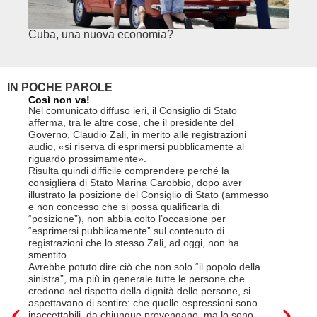
Cuba, una nuova economia?
PSE e
genuf
IN POCHE PAROLE
Così non va!
Le FFS c
non si p
Nel comunicato diffuso ieri, il Consiglio di Stato
«Se non d
afferma, tra le altre cose, che il presidente del
(opzione 
Governo, Claudio Zali, in merito alle registrazioni
la lettera
audio, «si riserva di esprimersi pubblicamente al
suo contra
riguardo prossimamente».
disdetta 
Risulta quindi difficile comprendere perché la
Così si c
consigliera di Stato Marina Carobbio, dopo aver
Cargo ha i
illustrato la posizione del Consiglio di Stato (ammesso
riorganizz
e non concesso che si possa qualificarla di
svoltisi i
“posizione”), non abbia colto l’occasione per
Quali son
“esprimersi pubblicamente” sul contenuto di
il lavora
registrazioni che lo stesso Zali, ad oggi, non ha
pena il l
smentito.
trasferim
Avrebbe potuto dire ciò che non solo “il popolo della
sede di 
sinistra”, ma più in generale tutte le persone che
prevede i
credono nel rispetto della dignità delle persone, si
salariale
aspettavano di sentire: che quelle espressioni sono
franchi a
inaccettabili, da chiunque provengano, ma lo sono