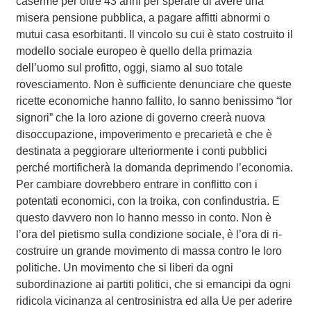
caserme per oltre 43 anni per sperare di avere una
misera pensione pubblica, a pagare affitti abnormi o
mutui casa esorbitanti. Il vincolo su cui è stato costruito il
modello sociale europeo è quello della primazia
dell’uomo sul profitto, oggi, siamo al suo totale
rovesciamento. Non è sufficiente denunciare che queste
ricette economiche hanno fallito, lo sanno benissimo “lor
signori” che la loro azione di governo creerà nuova
disoccupazione, impoverimento e precarietà e che è
destinata a peggiorare ulteriormente i conti pubblici
perché mortificherà la domanda deprimendo l’economia.
Per cambiare dovrebbero entrare in conflitto con i
potentati economici, con la troika, con confindustria. E
questo davvero non lo hanno messo in conto. Non è
l’ora del pietismo sulla condizione sociale, è l’ora di ri-
costruire un grande movimento di massa contro le loro
politiche. Un movimento che si liberi da ogni
subordinazione ai partiti politici, che si emancipi da ogni
ridicola vicinanza al centrosinistra ed alla Ue per aderire