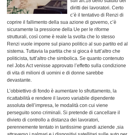
sull’art.18 dello statuto dei
diritti dei lavoratori. Certo
c’è il tentativo di Renzi di
coprire il fallimento della sua azione di governo, c’è
sicuramente la pressione della Ue per le riforme
strutturali, così come è reale la svolta che lo stesso
Renzi vuole imporre sul piano politico al suo partito ed al
sistema. Tuttavia la partita che si gioca è tutt’altro che
politicista, tutt’altro che simbolica. Se quanto contenuto
nel Jobs Act venisse approvato l’effetto sulla condizione
di vita di milioni di uomini e di donne sarebbe
devastante.
L’obbiettivo di fondo è aumentare lo sfruttamento, la
ricattabilità e rendere il lavoro variabile dipendente
assoluta dell’impresa, le modalità con cui viene
perseguito sono criminali. Si pretende di cancellare il
divieto di controllo a distanza dei lavoratori,
perennemente tentato in tantissime grandi aziende ,sia
attraverso i palmari e i dispositivi satellitari sulle auto per