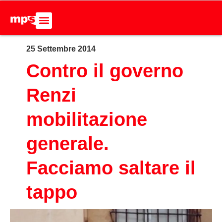
25 Settembre 2014
ADERISCI ALL’MPS
BASTA DUMPING!
CERCA NEL SITO
Contro il governo
Renzi
mobilitazione
generale.
Facciamo saltare il
tappo