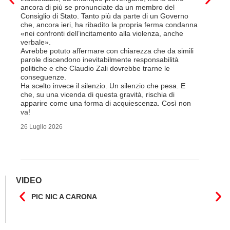
Questa è 
ancora di più se pronunciate da un membro del
ripetere c
Consiglio di Stato. Tanto più da parte di un Governo
a lavorar
che, ancora ieri, ha ribadito la propria ferma condanna
licenziam
«nei confronti dell’incitamento alla violenza, anche
Tutte bal
verbale».
di FFS Ca
Avrebbe potuto affermare con chiarezza che da simili
aggiunge 
parole discendono inevitabilmente responsabilità
Vito Corl
politiche e che Claudio Zali dovrebbe trarne le
non la mo
conseguenze.
professio
Ha scelto invece il silenzio. Un silenzio che pesa. E
che, su una vicenda di questa gravità, rischia di
6 Luglio 2
apparire come una forma di acquiescenza. Così non
va!
26 Luglio 2026
VIDEO
PIC NIC A CARONA
IL F
CANT