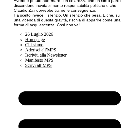
Avrebbe potuto affermare con chiarezza che da simili parole
discendono inevitabilmente responsabilità politiche e che
Claudio Zali dovrebbe trarne le conseguenze.
Ha scelto invece il silenzio. Un silenzio che pesa. E che, su
una vicenda di questa gravità, rischia di apparire come una
forma di acquiescenza. Così non va!
26 Luglio 2026
Homepage
Chi siamo
Aderisci all’MPS
Iscriviti alla Newsletter
Manifesto MPS
Scrivi all’MPS