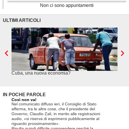
Non ci sono appuntamenti
ULTIMI ARTICOLI
Cuba, una nuova economia?
PSE e
genuf
IN POCHE PAROLE
Così non va!
Le FFS c
non si p
Nel comunicato diffuso ieri, il Consiglio di Stato
«Se non d
afferma, tra le altre cose, che il presidente del
(opzione 
Governo, Claudio Zali, in merito alle registrazioni
la lettera
audio, «si riserva di esprimersi pubblicamente al
suo contra
riguardo prossimamente».
disdetta 
Risulta quindi difficile comprendere perché la