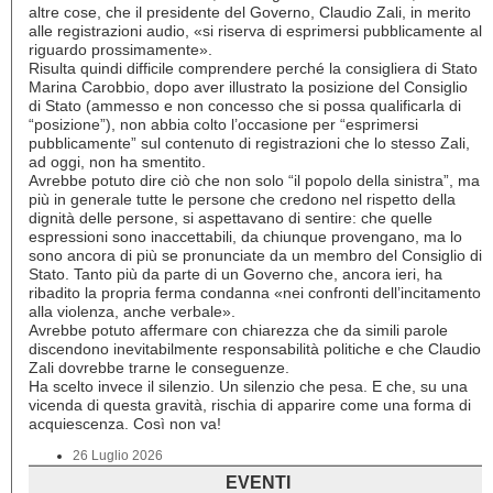
altre cose, che il presidente del Governo, Claudio Zali, in merito
alle registrazioni audio, «si riserva di esprimersi pubblicamente al
riguardo prossimamente».
Risulta quindi difficile comprendere perché la consigliera di Stato
Marina Carobbio, dopo aver illustrato la posizione del Consiglio
di Stato (ammesso e non concesso che si possa qualificarla di
“posizione”), non abbia colto l’occasione per “esprimersi
pubblicamente” sul contenuto di registrazioni che lo stesso Zali,
ad oggi, non ha smentito.
Avrebbe potuto dire ciò che non solo “il popolo della sinistra”, ma
più in generale tutte le persone che credono nel rispetto della
dignità delle persone, si aspettavano di sentire: che quelle
espressioni sono inaccettabili, da chiunque provengano, ma lo
sono ancora di più se pronunciate da un membro del Consiglio di
Stato. Tanto più da parte di un Governo che, ancora ieri, ha
ribadito la propria ferma condanna «nei confronti dell’incitamento
alla violenza, anche verbale».
Avrebbe potuto affermare con chiarezza che da simili parole
discendono inevitabilmente responsabilità politiche e che Claudio
Zali dovrebbe trarne le conseguenze.
Ha scelto invece il silenzio. Un silenzio che pesa. E che, su una
vicenda di questa gravità, rischia di apparire come una forma di
acquiescenza. Così non va!
26 Luglio 2026
EVENTI