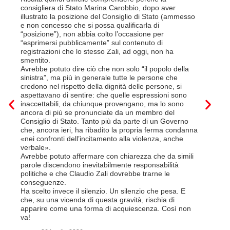
Così si c
consigliera di Stato Marina Carobbio, dopo aver
Cargo ha i
illustrato la posizione del Consiglio di Stato (ammesso
riorganizz
e non concesso che si possa qualificarla di
svoltisi i
“posizione”), non abbia colto l’occasione per
Quali son
“esprimersi pubblicamente” sul contenuto di
il lavora
registrazioni che lo stesso Zali, ad oggi, non ha
pena il l
smentito.
trasferim
Avrebbe potuto dire ciò che non solo “il popolo della
sede di 
sinistra”, ma più in generale tutte le persone che
prevede i
credono nel rispetto della dignità delle persone, si
salariale
aspettavano di sentire: che quelle espressioni sono
franchi a
inaccettabili, da chiunque provengano, ma lo sono
Questa è 
ancora di più se pronunciate da un membro del
ripetere c
Consiglio di Stato. Tanto più da parte di un Governo
a lavorar
che, ancora ieri, ha ribadito la propria ferma condanna
licenziam
«nei confronti dell’incitamento alla violenza, anche
Tutte bal
verbale».
di FFS Ca
Avrebbe potuto affermare con chiarezza che da simili
aggiunge 
parole discendono inevitabilmente responsabilità
Vito Corl
politiche e che Claudio Zali dovrebbe trarne le
non la mo
conseguenze.
professio
Ha scelto invece il silenzio. Un silenzio che pesa. E
che, su una vicenda di questa gravità, rischia di
6 L
apparire come una forma di acquiescenza. Così non
va!